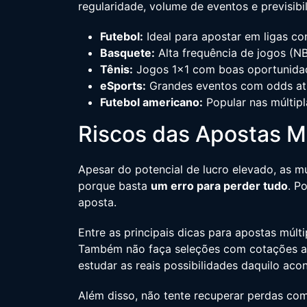
regularidade, volume de eventos e previsibi
Futebol:
Ideal para apostar em ligas con
Basquete:
Alta frequência de jogos (N
Tênis:
Jogos 1×1 com boas oportunidad
eSports:
Grandes eventos com odds atr
Futebol americano:
Popular nas múltipl
Riscos das Apostas Mú
Apesar do potencial de lucro elevado, as m
porque basta
um erro para perder tudo
. P
aposta.
Entre as principais dicas para apostas múl
Também não faça seleções com cotações al
estudar as reais possibilidades daquilo acon
Além disso, não tente recuperar perdas com