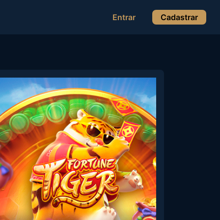
Entrar
Cadastrar