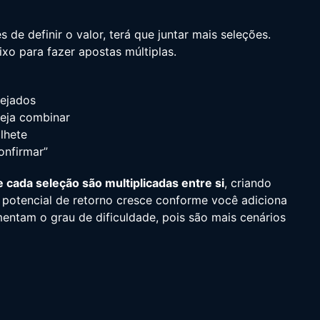
de definir o valor, terá que juntar mais seleções.
ixo para fazer apostas múltiplas.
sejados
seja combinar
lhete
onfirmar”
 cada seleção são multiplicadas entre si
, criando
 o potencial de retorno cresce conforme você adiciona
ntam o grau de dificuldade, pois são mais cenários