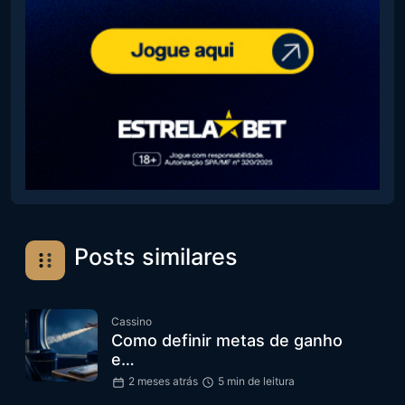
Posts similares
Cassino
Como definir metas de ganho
e…
2 meses atrás
5 min de leitura