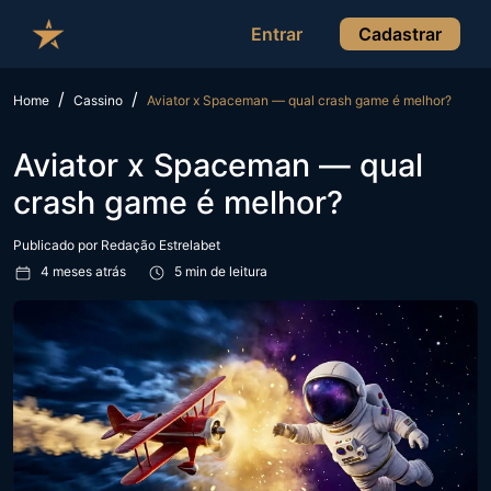
Entrar
Cadastrar
Home
Cassino
Aviator x Spaceman — qual crash game é melhor?
Aviator x Spaceman — qual
crash game é melhor?
Publicado por
Redação Estrelabet
4 meses atrás
5 min de leitura