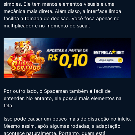
simples. Ele tem menos elementos visuais e uma
mecânica mais direta. Além disso, a interface limpa
facilita a tomada de decisão. Você foca apenas no
multiplicador e no momento de sacar.
Por outro lado, o Spaceman também é fácil de
entender. No entanto, ele possui mais elementos na
tela.
Isso pode causar um pouco mais de distração no início.
Mesmo assim, após algumas rodadas, a adaptação
acontece naturalmente. Portanto, quem está