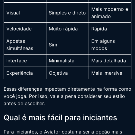
Mais moderno e
Visual
Simples e direto
animado
Velocidade
Muito rápida
Rápida
Apostas
Em alguns
Sim
simultâneas
modos
Interface
Minimalista
Mais detalhada
Experiência
Objetiva
Mais imersiva
Essas diferenças impactam diretamente na forma como
você joga. Por isso, vale a pena considerar seu estilo
antes de escolher.
Qual é mais fácil para iniciantes
Para iniciantes, o Aviator costuma ser a opção mais