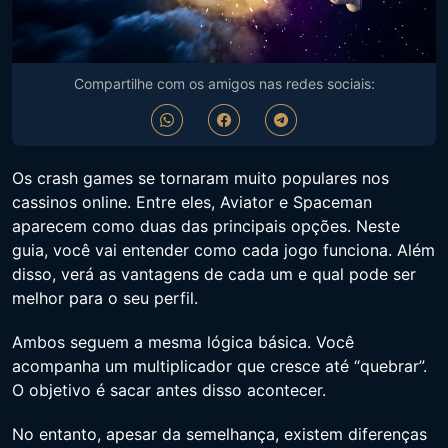
Compartilhe com os amigos nas redes sociais:
Os crash games se tornaram muito populares nos
cassinos online. Entre eles, Aviator e Spaceman
aparecem como duas das principais opções. Neste
guia, você vai entender como cada jogo funciona. Além
disso, verá as vantagens de cada um e qual pode ser
melhor para o seu perfil.
Ambos seguem a mesma lógica básica. Você
acompanha um multiplicador que cresce até “quebrar”.
O objetivo é sacar antes disso acontecer.
No entanto, apesar da semelhança, existem diferenças