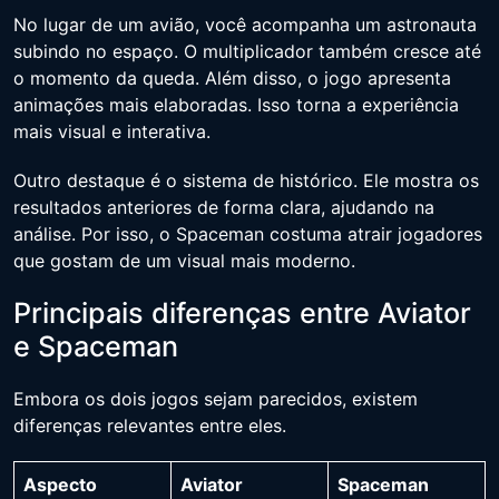
No lugar de um avião, você acompanha um astronauta
subindo no espaço. O multiplicador também cresce até
o momento da queda. Além disso, o jogo apresenta
animações mais elaboradas. Isso torna a experiência
mais visual e interativa.
Outro destaque é o sistema de histórico. Ele mostra os
resultados anteriores de forma clara, ajudando na
análise. Por isso, o Spaceman costuma atrair jogadores
que gostam de um visual mais moderno.
Principais diferenças entre Aviator
e Spaceman
Embora os dois jogos sejam parecidos, existem
diferenças relevantes entre eles.
Aspecto
Aviator
Spaceman