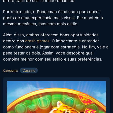
direto, fácil de usar e muito dinâmico.
Por outro lado, o Spaceman é indicado para quem
gosta de uma experiência mais visual. Ele mantém a
mesma mecânica, mas com mais estilo.
Além disso, ambos oferecem boas oportunidades
dentro dos
crash games
. O importante é entender
como funcionam e jogar com estratégia. No fim, vale a
pena testar os dois. Assim, você descobre qual
combina melhor com seu estilo e suas preferências.
Cassino
Categoria: