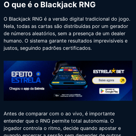
O que é o Blackjack RNG
O Blackjack RNG é a versão digital tradicional do jogo.
Nela, todas as cartas são distribuídas por um gerador
de números aleatórios, sem a presença de um dealer
humano. O sistema garante resultados imprevisíveis e
justos, seguindo padrões certificados.
Antes de comparar com o ao vivo, é importante
entender que o RNG permite total autonomia. O
jogador controla o ritmo, decide quando apostar e
quando encerrar a sessão sem depender de outros