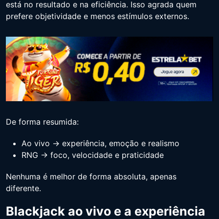
está no resultado e na eficiência. Isso agrada quem
prefere objetividade e menos estímulos externos.
De forma resumida:
Ao vivo → experiência, emoção e realismo
RNG → foco, velocidade e praticidade
Nenhuma é melhor de forma absoluta, apenas
diferente.
Blackjack ao vivo e a experiência