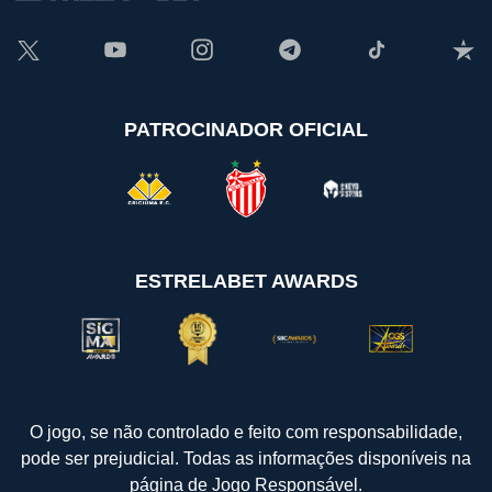
PATROCINADOR OFICIAL
ESTRELABET AWARDS
O jogo, se não controlado e feito com responsabilidade,
pode ser prejudicial. Todas as informações disponíveis na
página de
Jogo Responsável
.