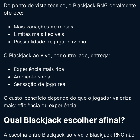
Do ponto de vista técnico, o Blackjack RNG geralmente
oferece:
Mais variações de mesas
Limites mais flexíveis
Possibilidade de jogar sozinho
O Blackjack ao vivo, por outro lado, entrega:
Experiência mais rica
Ambiente social
Sensação de jogo real
O custo-benefício depende do que o jogador valoriza
mais: eficiência ou experiência.
Qual Blackjack escolher afinal?
A escolha entre Blackjack ao vivo e Blackjack RNG não