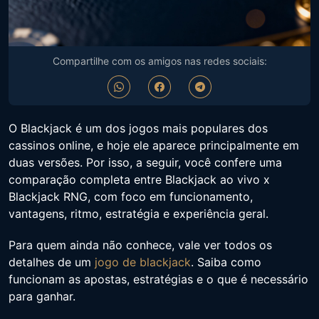
Compartilhe com os amigos nas redes sociais:
O Blackjack é um dos jogos mais populares dos
cassinos online, e hoje ele aparece principalmente em
duas versões. Por isso, a seguir, você confere uma
comparação completa entre Blackjack ao vivo x
Blackjack RNG, com foco em funcionamento,
vantagens, ritmo, estratégia e experiência geral.
Para quem ainda não conhece, vale ver todos os
detalhes de um
jogo de blackjack
. Saiba como
funcionam as apostas, estratégias e o que é necessário
para ganhar.