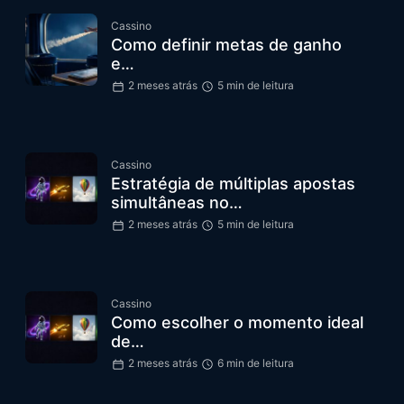
Cassino
Como definir metas de ganho
e…
2 meses atrás
5 min de leitura
Cassino
Estratégia de múltiplas apostas
simultâneas no…
2 meses atrás
5 min de leitura
Cassino
Como escolher o momento ideal
de…
2 meses atrás
6 min de leitura