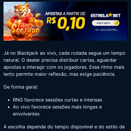
Já no Blackjack ao vivo, cada rodada segue um tempo
natural. O dealer precisa distribuir cartas, aguardar
apostas e interagir com os jogadores. Esse ritmo mais
lento permite maior reflexão, mas exige paciência.
De forma geral:
RNG favorece sessões curtas e intensas
Ao vivo favorece sessões mais longas e
envolventes
A escolha depende do tempo disponível e do estilo de