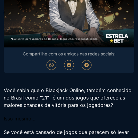
Compartilhe com os amigos nas redes sociais:
Você sabia que o Blackjack Online, também conhecido
no Brasil como “21”, é um dos jogos que oferece as
maiores chances de vitória para os jogadores?
Isso mesmo…
Se você está cansado de jogos que parecem só levar