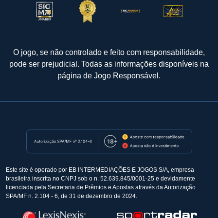
O jogo, se não controlado e feito com responsabilidade,
pode ser prejudicial. Todas as informações disponíveis na
página de
Jogo Responsável
.
Este site é operado por EB INTERMEDIAÇÕES E JOGOS S/A, empresa
brasileira inscrita no CNPJ sob o n. 52.639.845/0001-25 e devidamente
licenciada pela Secretaria de Prêmios e Apostas através da Autorização
SPA/MF n. 2.104 - 6, de 31 de dezembro de 2024.