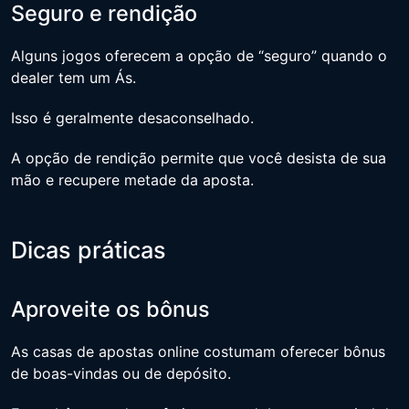
Seguro e rendição
Alguns jogos oferecem a opção de “seguro” quando o
dealer tem um Ás.
Isso é geralmente desaconselhado.
A opção de rendição permite que você desista de sua
mão e recupere metade da aposta.
Dicas práticas
Aproveite os bônus
As casas de apostas online costumam oferecer bônus
de boas-vindas ou de depósito.