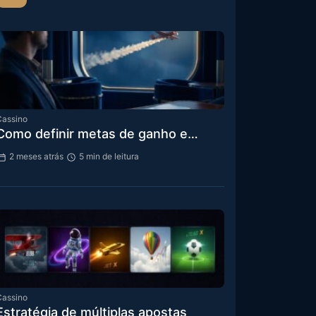
Cassino
Como definir metas de ganho e…
2 meses atrás
5 min de leitura
Cassino
Estratégia de múltiplas apostas