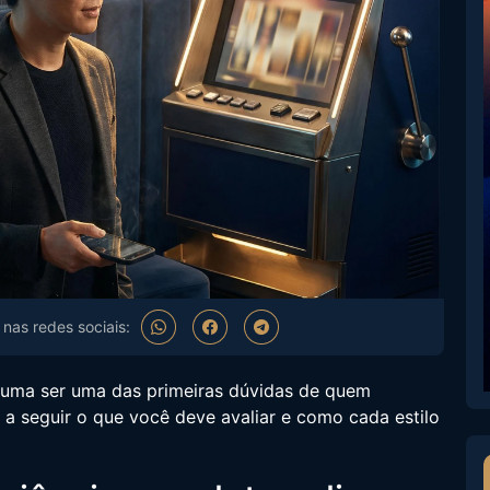
nas redes sociais:
stuma ser uma das primeiras dúvidas de quem
 a seguir o que você deve avaliar e como cada estilo