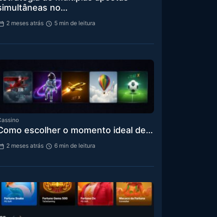
simultâneas no…
2 meses atrás
5 min de leitura
Cassino
Como escolher o momento ideal de…
2 meses atrás
6 min de leitura