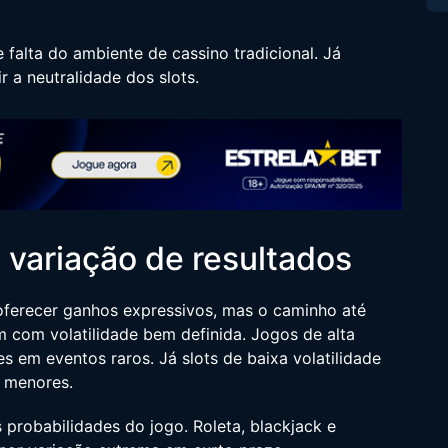
falta do ambiente de cassino tradicional. Já
 a neutralidade dos slots.
 variação de resultados
oferecer ganhos expressivos, mas o caminho até
am com volatilidade bem definida. Jogos de alta
 em eventos raros. Já slots de baixa volatilidade
 menores.
s probabilidades do jogo. Roleta, blackjack e