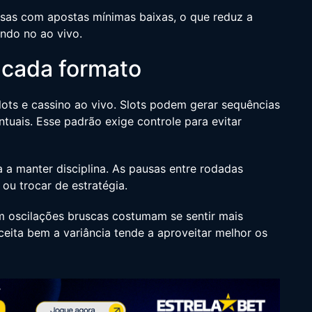
mesas com apostas mínimas baixas, o que reduz a
ndo no ao vivo.
 cada formato
lots e cassino ao vivo. Slots podem gerar sequências
tuais. Esse padrão exige controle para evitar
a a manter disciplina. As pausas entre rodadas
 ou trocar de estratégia.
m oscilações bruscas costumam se sentir mais
ceita bem a variância tende a aproveitar melhor os