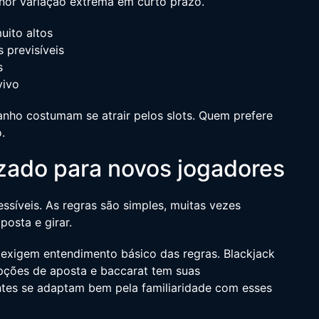
or variação extrema em curto prazo.
uito altos
 previsíveis
s
vivo
nho costumam se atrair pelos slots. Quem prefere
.
izado para novos jogadores
essíveis. As regras são simples, muitas vezes
posta e girar.
 exigem entendimento básico das regras. Blackjack
opções de aposta e baccarat tem suas
iantes se adaptam bem pela familiaridade com esses