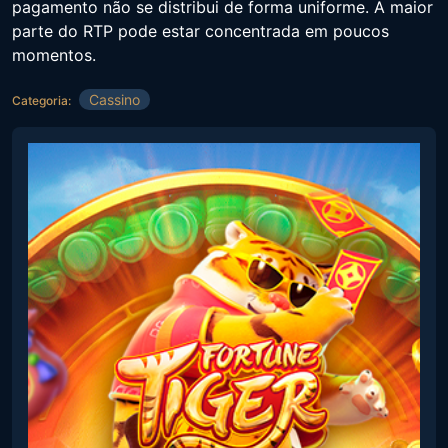
pagamento não se distribui de forma uniforme. A maior
parte do RTP pode estar concentrada em poucos
momentos.
Cassino
Categoria: