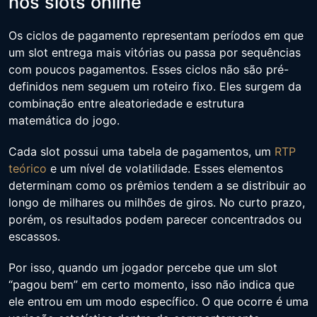
nos slots online
Os ciclos de pagamento representam períodos em que
um slot entrega mais vitórias ou passa por sequências
com poucos pagamentos. Esses ciclos não são pré-
definidos nem seguem um roteiro fixo. Eles surgem da
combinação entre aleatoriedade e estrutura
matemática do jogo.
Cada slot possui uma tabela de pagamentos, um
RTP
teórico
e um nível de volatilidade. Esses elementos
determinam como os prêmios tendem a se distribuir ao
longo de milhares ou milhões de giros. No curto prazo,
porém, os resultados podem parecer concentrados ou
escassos.
Por isso, quando um jogador percebe que um slot
“pagou bem” em certo momento, isso não indica que
ele entrou em um modo específico. O que ocorre é uma