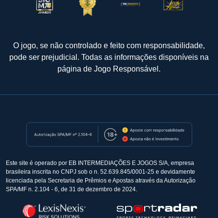
O jogo, se não controlado e feito com responsabilidade,
pode ser prejudicial. Todas as informações disponíveis na
página de
Jogo Responsável
.
Este site é operado por EB INTERMEDIAÇÕES E JOGOS S/A, empresa
brasileira inscrita no CNPJ sob o n. 52.639.845/0001-25 e devidamente
licenciada pela Secretaria de Prêmios e Apostas através da Autorização
SPA/MF n. 2.104 - 6, de 31 de dezembro de 2024.