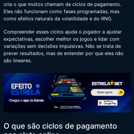
cria o que muitos chamam de ciclos de pagamento.
Eles não funcionam como fases programadas, mas
como efeitos naturais da volatilidade e do RNG.
Compreender esses ciclos ajuda o jogador a ajustar
expectativas, escolher melhor os jogos e lidar com
variações sem decisões impulsivas. Não se trata de
prever resultados, mas de entender por que eles não
são lineares.
O que são ciclos de pagamento