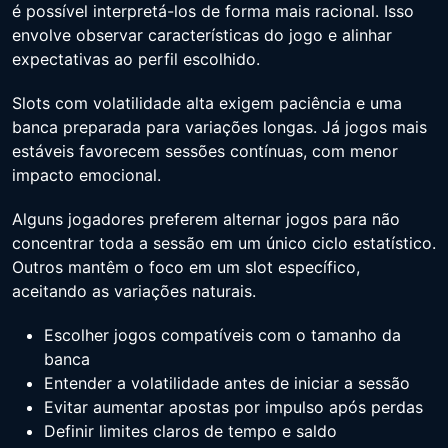
é possível interpretá-los de forma mais racional. Isso
envolve observar características do jogo e alinhar
expectativas ao perfil escolhido.
Slots com volatilidade alta exigem paciência e uma
banca preparada para variações longas. Já jogos mais
estáveis favorecem sessões contínuas, com menor
impacto emocional.
Alguns jogadores preferem alternar jogos para não
concentrar toda a sessão em um único ciclo estatístico.
Outros mantêm o foco em um slot específico,
aceitando as variações naturais.
Escolher jogos compatíveis com o tamanho da
banca
Entender a volatilidade antes de iniciar a sessão
Evitar aumentar apostas por impulso após perdas
Definir limites claros de tempo e saldo