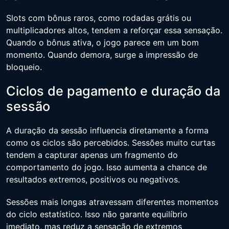
Slots com bônus raros, como rodadas grátis ou
multiplicadores altos, tendem a reforçar essa sensação.
Quando o bônus ativa, o jogo parece em um bom
momento. Quando demora, surge a impressão de
bloqueio.
Ciclos de pagamento e duração da
sessão
A duração da sessão influencia diretamente a forma
como os ciclos são percebidos. Sessões muito curtas
tendem a capturar apenas um fragmento do
comportamento do jogo. Isso aumenta a chance de
resultados extremos, positivos ou negativos.
Sessões mais longas atravessam diferentes momentos
do ciclo estatístico. Isso não garante equilíbrio
imediato, mas reduz a sensação de extremos