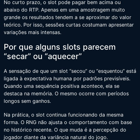
No curto prazo, o slot pode pagar bem acima ou
abaixo do RTP. Apenas em uma amostragem muito
grande os resultados tendem a se aproximar do valor
teórico. Por isso, sessões curtas costumam apresentar
variações mais intensas.
Por que alguns slots parecem
“secar” ou “aquecer”
A sensação de que um slot “secou” ou “esquentou” está
ligada à expectativa humana por padrões previsíveis.
Quando uma sequência positiva acontece, ela se
destaca na memória. O mesmo ocorre com períodos
longos sem ganhos.
Na prática, o slot continua funcionando da mesma
forma. O RNG não ajusta o comportamento com base
no histórico recente. O que muda é a percepção do
jogador diante da variância natural do jogo.