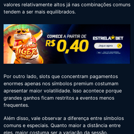
valores relativamente altos já nas combinações comuns
tendem a ser mais equilibrados.
Por outro lado, slots que concentram pagamentos
enormes apenas nos símbolos premium costumam
apresentar maior volatilidade. Isso acontece porque
grandes ganhos ficam restritos a eventos menos
frequentes.
Além disso, vale observar a diferença entre símbolos
comuns e especiais. Quanto maior a distância entre
eles, maior costuma ser a variação da sessão.