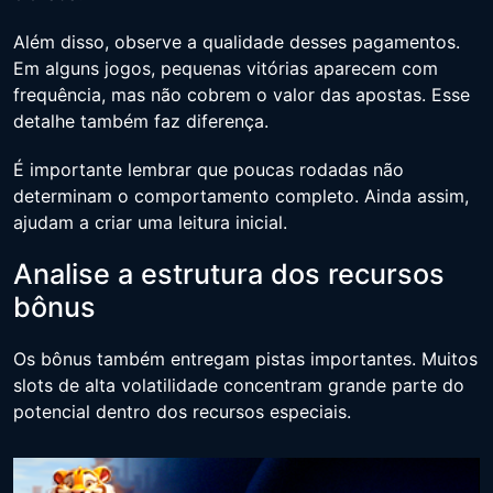
Além disso, observe a qualidade desses pagamentos.
Em alguns jogos, pequenas vitórias aparecem com
frequência, mas não cobrem o valor das apostas. Esse
detalhe também faz diferença.
É importante lembrar que poucas rodadas não
determinam o comportamento completo. Ainda assim,
ajudam a criar uma leitura inicial.
Analise a estrutura dos recursos
bônus
Os bônus também entregam pistas importantes. Muitos
slots de alta volatilidade concentram grande parte do
potencial dentro dos recursos especiais.