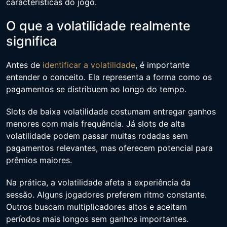
características do jogo.
O que a volatilidade realmente
significa
Antes de
identificar a volatilidade
, é importante
entender o conceito. Ela representa a forma como os
pagamentos se distribuem ao longo do tempo.
Slots de baixa volatilidade costumam entregar ganhos
menores com mais frequência. Já slots de alta
volatilidade podem passar muitas rodadas sem
pagamentos relevantes, mas oferecem potencial para
prêmios maiores.
Na prática, a volatilidade afeta a experiência da
sessão. Alguns jogadores preferem ritmo constante.
Outros buscam multiplicadores altos e aceitam
períodos mais longos sem ganhos importantes.