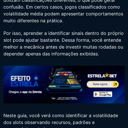
confusão. Em certos casos, jogos classificados como
volatilidade média podem apresentar comportamentos
muito diferentes na prática.
Por isso, aprender a identificar sinais dentro do próprio
slot pode ajudar bastante. Dessa forma, você entende
melhor a mecânica antes de investir muitas rodadas ou
depender apenas das informações exibidas.
Neste guia, você verá como identificar a volatilidade
dos slots observando recursos, padrões e