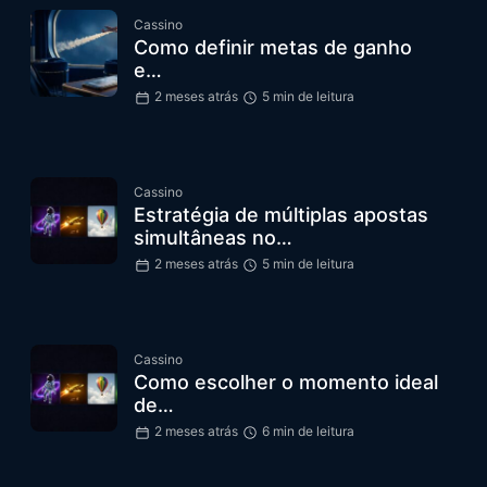
Cassino
Como definir metas de ganho
e…
2 meses atrás
5 min de leitura
Cassino
Estratégia de múltiplas apostas
simultâneas no…
2 meses atrás
5 min de leitura
Cassino
Como escolher o momento ideal
de…
2 meses atrás
6 min de leitura