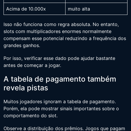
Acima de 10.000x
muito alta
Isso não funciona como regra absoluta. No entanto,
slots com multiplicadores enormes normalmente
compensam esse potencial reduzindo a frequência dos
grandes ganhos.
Por isso, verificar esse dado pode ajudar bastante
antes de começar a jogar.
A tabela de pagamento também
revela pistas
Muitos jogadores ignoram a tabela de pagamento.
Porém, ela pode mostrar sinais importantes sobre o
comportamento do slot.
Observe a distribuição dos prêmios. Jogos que pagam