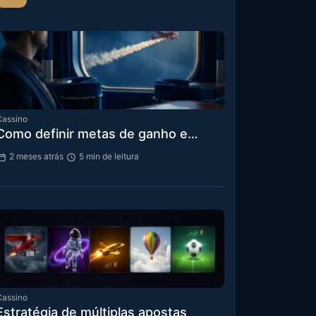
Cassino
Como definir metas de ganho e…
2 meses atrás
5 min de leitura
Cassino
Estratégia de múltiplas apostas