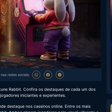
nas redes sociais:
ortune Rabbit. Confira os destaques de cada um dos
jogadores iniciantes e experientes.
de destaque nos cassinos online. Entre os mais