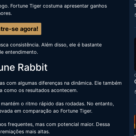
 jogo. Fortune Tiger costuma apresentar ganhos
ores.
tre-se agora!
sca consistência. Além disso, ele é bastante
 de entendimento.
une Rabbit
mas com algumas diferenças na dinâmica. Ele também
ma como os resultados acontecem.
e mantém o ritmo rápido das rodadas. No entanto,
levada em comparação ao Fortune Tiger.
nos frequentes, mas com potencial maior. Dessa
remiações mais altas.