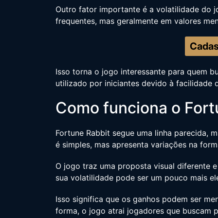
Outro fator importante é a volatilidade do
frequentes, mas geralmente em valores men
Cadas
Isso torna o jogo interessante para quem bu
utilizado por iniciantes devido à facilidade
Como funciona o Fort
Fortune Rabbit segue uma linha parecida, 
é simples, mas apresenta variações na for
O jogo traz uma proposta visual diferente 
sua volatilidade pode ser um pouco mais e
Isso significa que os ganhos podem ser me
forma, o jogo atrai jogadores que buscam p