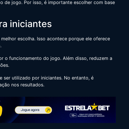
ilo de jogo. Por isso, é importante escolher com base
a iniciantes
a melhor escolha. Isso acontece porque ele oferece
.
r o funcionamento do jogo. Além disso, reduzem a
sões.
ser utilizado por iniciantes. No entanto, é
ação nos resultados.