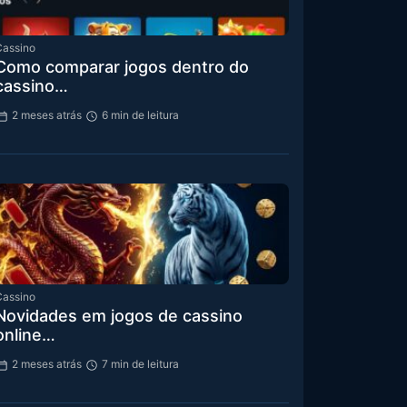
Cassino
Como comparar jogos dentro do
cassino…
2 meses atrás
6 min de leitura
Cassino
Novidades em jogos de cassino
online…
2 meses atrás
7 min de leitura