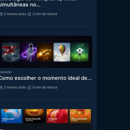
simultâneas no…
2 meses atrás
5 min de leitura
Cassino
Como escolher o momento ideal de…
2 meses atrás
6 min de leitura