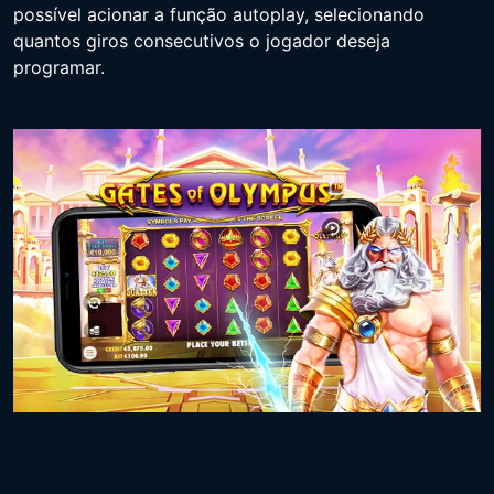
possível acionar a função autoplay, selecionando
quantos giros consecutivos o jogador deseja
programar.