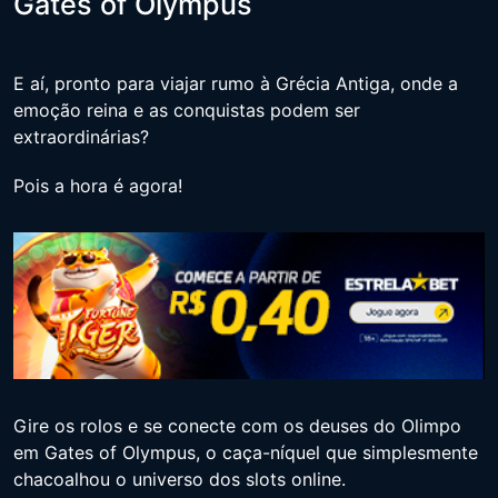
Gates of Olympus
E aí, pronto para viajar rumo à Grécia Antiga, onde a
emoção reina e as conquistas podem ser
extraordinárias?
Pois a hora é agora!
Gire os rolos e se conecte com os deuses do Olimpo
em Gates of Olympus, o caça-níquel que simplesmente
chacoalhou o universo dos slots online.