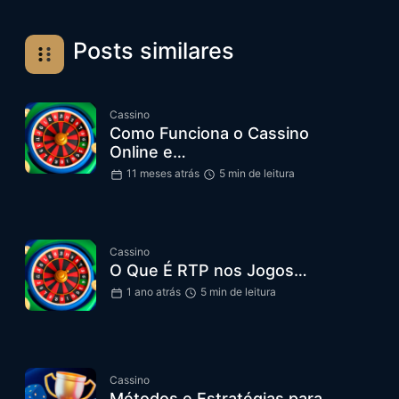
Posts similares
Cassino
Como Funciona o Cassino
Online e…
11 meses atrás
5 min de leitura
Cassino
O Que É RTP nos Jogos…
1 ano atrás
5 min de leitura
Cassino
Métodos e Estratégias para