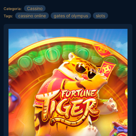
Cassino
Categoria:
cassino online
gates of olympus
slots
Tags: