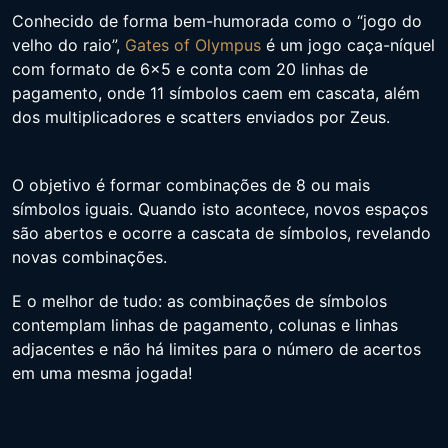
Conhecido de forma bem-humorada como o “jogo do
velho do raio”,
Gates of Olympus
é um jogo caça-níquel
com formato de 6×5 e conta com 20 linhas de
pagamento, onde 11 símbolos caem em cascata, além
dos multiplicadores e scatters enviados por Zeus.
O objetivo é formar combinações de 8 ou mais
símbolos iguais. Quando isto acontece, novos espaços
são abertos e ocorre a cascata de símbolos, revelando
novas combinações.
E o melhor de tudo: as combinações de símbolos
contemplam linhas de pagamento, colunas e linhas
adjacentes e não há limites para o número de acertos
em uma mesma jogada!