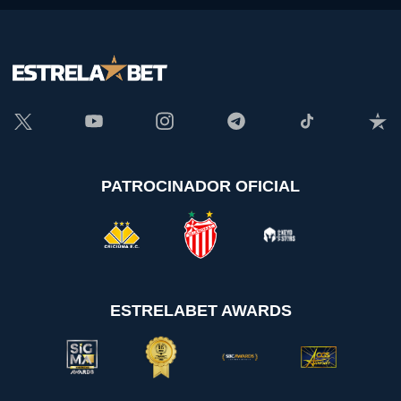
PATROCINADOR OFICIAL
ESTRELABET AWARDS