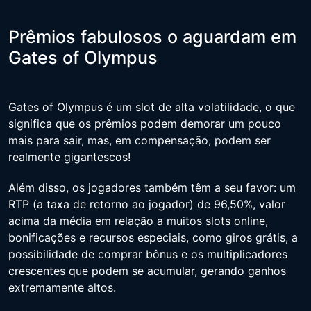
Prêmios fabulosos o aguardam em
Gates of Olympus
Gates of Olympus é um slot de alta volatilidade, o que
significa que os prêmios podem demorar um pouco
mais para sair, mas, em compensação, podem ser
realmente gigantescos!
Além disso, os jogadores também têm a seu favor: um
RTP (a taxa de retorno ao jogador) de 96,50%, valor
acima da média em relação a muitos slots online,
bonificações e recursos especiais, como giros grátis, a
possibilidade de comprar bônus e os multiplicadores
crescentes que podem se acumular, gerando ganhos
extremamente altos.