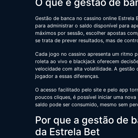
O que é gestão de ban
Gestão de banca no cassino online Estrela 
para administrar o saldo disponível para apo
máximos por sessão, escolher apostas comp
se trata de prever resultados, mas de contr
Cada jogo no cassino apresenta um ritmo p
roleta ao vivo e blackjack oferecem decis
velocidade com alta volatilidade. A gestã
jogador a essas diferenças.
O acesso facilitado pelo site e pelo app to
poucos cliques, é possível iniciar uma nov
saldo pode ser consumido, mesmo sem per
Por que a gestão de b
da Estrela Bet