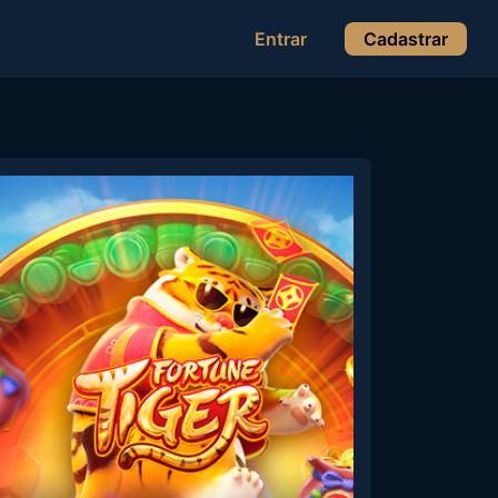
Entrar
Cadastrar