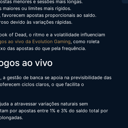
postas menores e sessões mais longas.
 maiores ou limites mais rígidos.
, favorecem apostas proporcionais ao saldo.
oso devido às variações rápidas.
ok of Dead, o ritmo e a volatilidade influenciam
gos ao vivo da Evolution Gaming
, como roleta
fixo das apostas do que pela frequência.
ogos ao vivo
, a gestão de banca se apoia na previsibilidade das
oferecem ciclos claros, o que facilita o
uda a atravessar variações naturais sem
am por apostas entre 1% e 3% do saldo total por
olongadas.