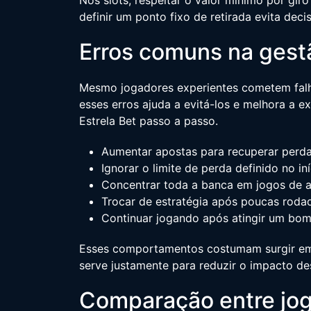
definir um ponto fixo de retirada evita dec
Erros comuns na gest
Mesmo jogadores experientes cometem falha
esses erros ajuda a evitá-los e melhora a e
Estrela Bet passo a passo.
Aumentar apostas para recuperar perda
Ignorar o limite de perda definido no in
Concentrar toda a banca em jogos de al
Trocar de estratégia após poucas rodad
Continuar jogando após atingir um bom
Esses comportamentos costumam surgir e
serve justamente para reduzir o impacto de
Comparação entre jog