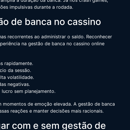
isões impulsivas durante a rodada.
ão de banca no cassino
s recorrentes ao administrar o saldo. Reconhecer
xperiência na gestão de banca no cassino online
s rapidamente.
ício da sessão.
ta volatilidade.
as negativas.
 lucro sem planejamento.
m momentos de emoção elevada. A gestão de banca
ssas reações e manter decisões mais racionais.
ar com e sem gestão de