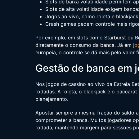
Slots de baixa volatilidade permitem a
Slots de alta volatilidade exigem bancas
Jogos ao vivo, como roleta e blackjack
Crash games pedem controle mais rigor
Por exemplo, em slots como Starburst ou Bo
diretamente o consumo da banca. Já em
jo
europeia, o controle se dá mais pelo valor 
Gestão de banca em j
Nos jogos de cassino ao vivo da Estrela Bet
rodadas. A roleta, o blackjack e o baccarat 
planejamento.
Apostar sempre a mesma fração do saldo aj
comprometer a banca. Muitos jogadores opt
rodada, mantendo margem para sessões pr