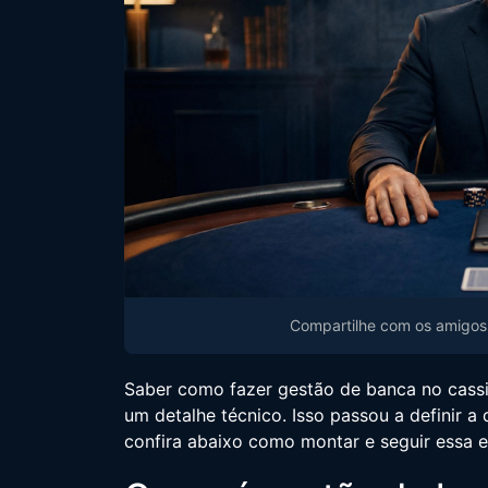
Compartilhe com os amigos 
Saber como fazer gestão de banca no cassin
um detalhe técnico. Isso passou a definir a
confira abaixo como montar e seguir essa e