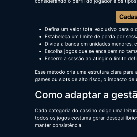
considerando o perfil do jogador e os tipos
Cadas
Defina um valor total exclusivo para o 
Estabeleça um limite de perda por sess
Divida a banca em unidades menores, c
Escolha jogos que se encaixem no tama
Encerre a sessão ao atingir o limite de
Esse método cria uma estrutura clara para
games ou slots de alto risco, o impacto de 
Como adaptar a gestã
Cada categoria do cassino exige uma leitur
todos os jogos costuma gerar desequilíbrio
manter consistência.