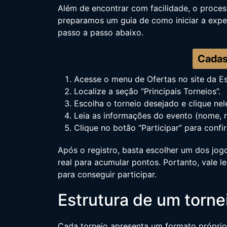
Além de encontrar com facilidade, o proces
preparamos um guia de como iniciar a exper
passo a passo abaixo.
Cadas
Acesse o menu de Ofertas no site da Es
Localize a seção “Principais Torneios”.
Escolha o torneio desejado e clique nel
Leia as informações do evento (nome, r
Clique no botão “Participar” para confi
Após o registro, basta escolher um dos jog
real para acumular pontos. Portanto, vale l
para conseguir participar.
Estrutura de um torne
Cada torneio apresenta um formato próprio.