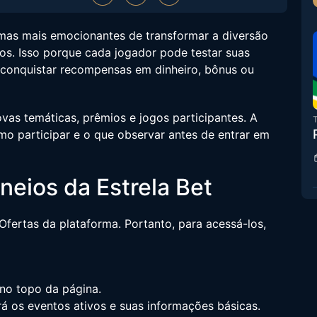
rmas mais emocionantes de transformar a diversão
s. Isso porque cada jogador pode testar suas
e conquistar recompensas em dinheiro, bônus ou
as temáticas, prêmios e jogos participantes. A
T
mo participar e o que observar antes de entrar em
neios da Estrela Bet
Ofertas da plataforma. Portanto, para acessá-los,
no topo da página.
rá os eventos ativos e suas informações básicas.