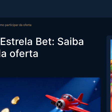
mo participar da oferta
Estrela Bet: Saiba
a oferta