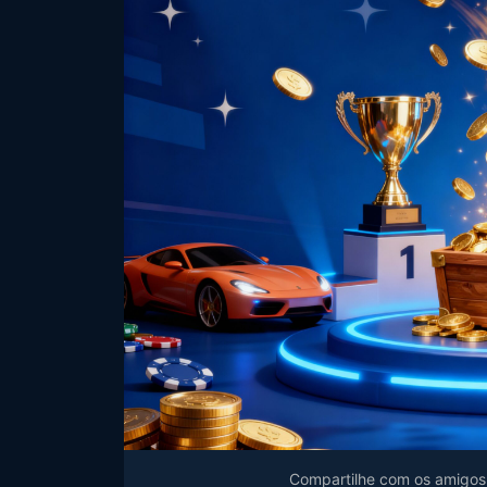
Compartilhe com os amigos 