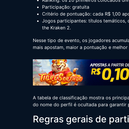
Ranking: os 20 primeiros colocados di
Participação: gratuita
Critério de pontuação: cada R$ 1,00 ap
Jogos participantes: títulos temático
the Kraken 2.
Nesse tipo de evento, os jogadores acumul
mais apostam, maior a pontuação e melhor 
A tabela de classificação mostra os princip
do nome do perfil é ocultada para garantir 
Regras gerais de part