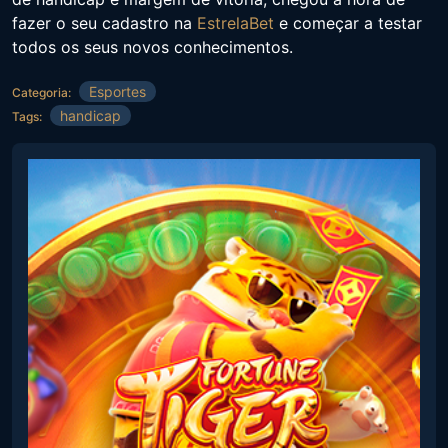
fazer o seu cadastro na
EstrelaBet
e começar a testar
todos os seus novos conhecimentos.
Esportes
Categoria:
handicap
Tags: