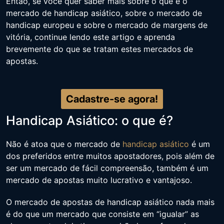
Então, se você quer saber mais sobre o que é o
mercado de handicap asiático, sobre o mercado de
handicap europeu e sobre o mercado de margens de
vitória, continue lendo este artigo e aprenda
brevemente do que se tratam estes mercados de
apostas.
Cadastre-se agora!
Handicap Asiático: o que é?
Não é atoa que o mercado de
handicap asiático
é um
dos preferidos entre muitos apostadores, pois além de
ser um mercado de fácil compreensão, também é um
mercado de apostas muito lucrativo e vantajoso.
O mercado de apostas de handicap asiático nada mais
é do que um mercado que consiste em “igualar” as