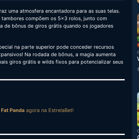
traz uma atmosfera encantadora para as suas telas.
s e tambores compõem os 5×3 rolos, junto com
a de bônus de giros grátis quando os jogadores
pecial na parte superior pode conceder recursos
 expansivos! Na rodada de bônus, a magia aumenta
is giros grátis e wilds fixos para potencializar seus
e
Fat Panda
agora na EstrelaBet!