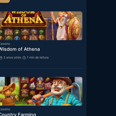
Cassino
Wisdom of Athena
3 anos atrás
1 min de leitura
Cassino
Country Farming