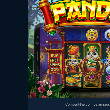
Compartilhe com os amigos 