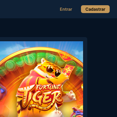
Entrar
Cadastrar