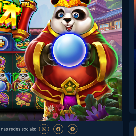
nas redes sociais: