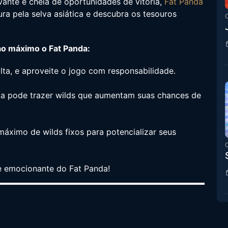
vante e cheia de oportunidades de vitória,
Fat Panda
ra pela selva asiática e descubra os tesouros
ao máximo o Fat Panda:
lta, e aproveite o jogo com responsabilidade.
 ela pode trazer wilds que aumentam suas chances de
áximo de wilds fixos para potencializar seus
 e emocionante do Fat Panda!