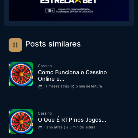
Posts similares
Cassino
Como Funciona o Cassino
Online e…
11 meses atrás
5 min de leitura
Cassino
O Que É RTP nos Jogos…
1 ano atrás
5 min de leitura