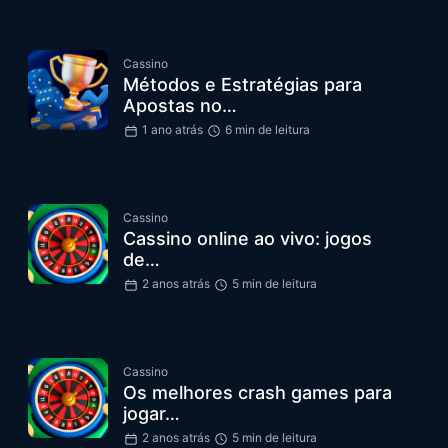
Cassino
Métodos e Estratégias para
Apostas no…
1 ano atrás
6 min de leitura
Cassino
Cassino online ao vivo: jogos
de…
2 anos atrás
5 min de leitura
Cassino
Os melhores crash games para
jogar…
2 anos atrás
5 min de leitura