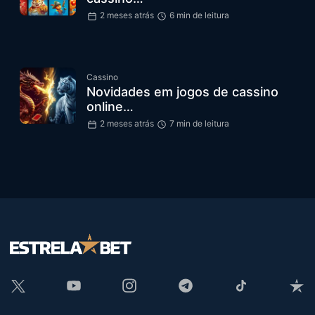
2 meses atrás
6 min de leitura
Cassino
Novidades em jogos de cassino
online…
2 meses atrás
7 min de leitura