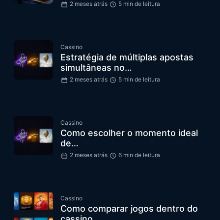
2 meses atrás
5 min de leitura
Cassino
Estratégia de múltiplas apostas
simultâneas no…
2 meses atrás
5 min de leitura
Cassino
Como escolher o momento ideal
de…
2 meses atrás
6 min de leitura
Cassino
Como comparar jogos dentro do
cassino…