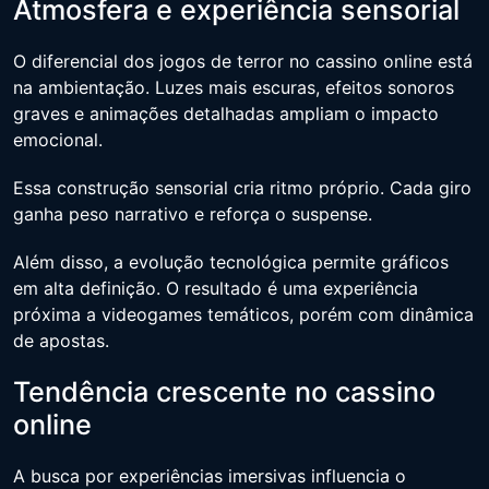
Atmosfera e experiência sensorial
O diferencial dos jogos de terror no cassino online está
na ambientação. Luzes mais escuras, efeitos sonoros
graves e animações detalhadas ampliam o impacto
emocional.
Essa construção sensorial cria ritmo próprio. Cada giro
ganha peso narrativo e reforça o suspense.
Além disso, a evolução tecnológica permite gráficos
em alta definição. O resultado é uma experiência
próxima a videogames temáticos, porém com dinâmica
de apostas.
Tendência crescente no cassino
online
A busca por experiências imersivas influencia o