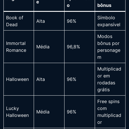
e
o
bônus
Book of
Símbolo
Alta
96%
Dead
expansível
Modos
Immortal
bônus por
Média
96,8%
Romance
personage
m
Multiplicad
or em
Halloween
Alta
96%
rodadas
grátis
Free spins
Lucky
com
Média
96%
Halloween
multiplicad
or