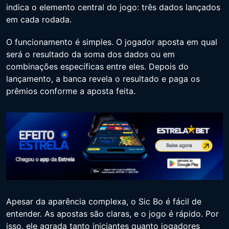
indica o elemento central do jogo: três dados lançados
em cada rodada.
O funcionamento é simples. O jogador aposta em qual
será o resultado da soma dos dados ou em
combinações específicas entre eles. Depois do
lançamento, a banca revela o resultado e paga os
prêmios conforme a aposta feita.
Apesar da aparência complexa, o Sic Bo é fácil de
entender. As apostas são claras, e o jogo é rápido. Por
isso, ele agrada tanto iniciantes quanto jogadores