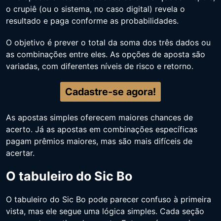
o crupiê (ou o sistema, no caso digital) revela o
resultado e paga conforme as probabilidades.
O objetivo é prever o total da soma dos três dados ou
as combinações entre eles. As opções de aposta são
variadas, com diferentes níveis de risco e retorno.
Cadastre-se agora!
As apostas simples oferecem maiores chances de
acerto. Já as apostas em combinações específicas
pagam prêmios maiores, mas são mais difíceis de
acertar.
O tabuleiro do Sic Bo
O tabuleiro do Sic Bo pode parecer confuso à primeira
vista, mas ele segue uma lógica simples. Cada seção