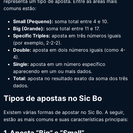
representa um tipo de aposta. Entre as áreas mais
comuns estão:
Small (Pequeno):
soma total entre 4 e 10.
Big (Grande):
soma total entre 11 e 17.
Specific Triples:
aposta em três números iguais
(por exemplo, 2-2-2).
Double:
aposta em dois números iguais (como 4-
4).
Single:
aposta em um número específico
aparecendo em um ou mais dados.
Total:
aposta no resultado exato da soma dos três
dados.
Tipos de apostas no Sic Bo
Existem várias formas de apostar no Sic Bo. A seguir,
estão as mais comuns e suas características principais:
1. Aposta “Big” e “Small”