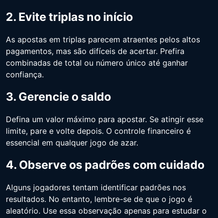
2. Evite triplas no início
As apostas em triplas parecem atraentes pelos altos
pagamentos, mas são difíceis de acertar. Prefira
combinadas de total ou número único até ganhar
confiança.
3. Gerencie o saldo
Defina um valor máximo para apostar. Se atingir esse
limite, pare e volte depois. O controle financeiro é
essencial em qualquer jogo de azar.
4. Observe os padrões com cuidado
Alguns jogadores tentam identificar padrões nos
resultados. No entanto, lembre-se de que o jogo é
aleatório. Use essa observação apenas para estudar o