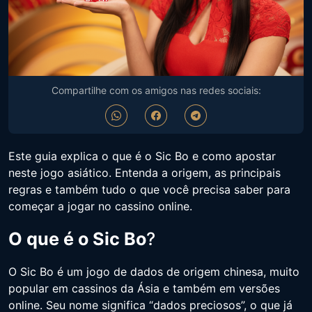
Compartilhe com os amigos nas redes sociais:
Este guia explica o que é o Sic Bo e como apostar
neste jogo asiático. Entenda a origem, as principais
regras e também tudo o que você precisa saber para
começar a jogar no cassino online.
O que é o Sic Bo
?
O Sic Bo é um jogo de dados de origem chinesa, muito
popular em cassinos da Ásia e também em versões
online. Seu nome significa “dados preciosos”, o que já