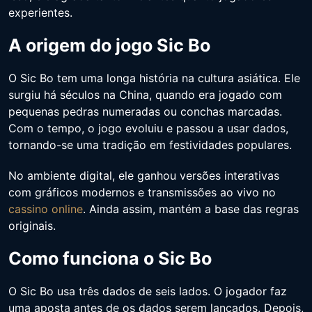
experientes.
A origem do jogo Sic Bo
O Sic Bo tem uma longa história na cultura asiática. Ele
surgiu há séculos na China, quando era jogado com
pequenas pedras numeradas ou conchas marcadas.
Com o tempo, o jogo evoluiu e passou a usar dados,
tornando-se uma tradição em festividades populares.
No ambiente digital, ele ganhou versões interativas
com gráficos modernos e transmissões ao vivo no
cassino online
. Ainda assim, mantém a base das regras
originais.
Como funciona o Sic Bo
O Sic Bo usa três dados de seis lados. O jogador faz
uma aposta antes de os dados serem lançados. Depois,