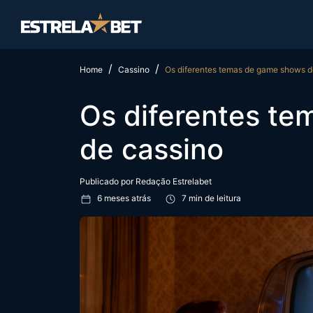
Home
Cassino
Os diferentes temas de game shows d
Os diferentes t
de cassino
Publicado por
Redação Estrelabet
6 meses atrás
7 min de leitura