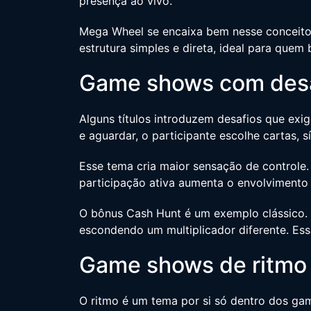
presença ao vivo.
Mega Wheel se encaixa bem nesse conceito
estrutura simples e direta, ideal para quem
Game shows com desaf
Alguns títulos introduzem desafios que ex
e aguardar, o participante escolhe cartas,
Esse tema cria maior sensação de controle.
participação ativa aumenta o envolvimento 
O bônus Cash Hunt é um exemplo clássico. 
escondendo um multiplicador diferente. Essa
Game shows de ritmo
O ritmo é um tema por si só dentro dos gam