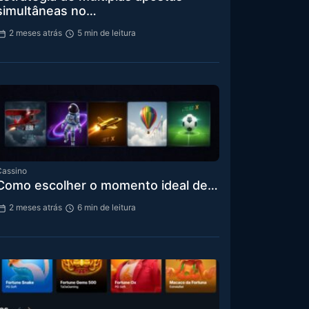
simultâneas no…
2 meses atrás
5 min de leitura
Cassino
Como escolher o momento ideal de…
2 meses atrás
6 min de leitura