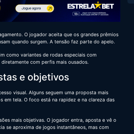
agamento. O jogador aceita que os grandes prêmios
am quando surgem. A tensão faz parte do apelo.
im como variantes de rodas especiais com
a diretamente com perfis mais ousados.
tas e objetivos
sso visual. Alguns seguem uma proposta mais
s em tela. O foco está na rapidez e na clareza das
ões mais objetivas. O jogador entra, aposta e vê o
ia se aproxima de jogos instantâneos, mas com