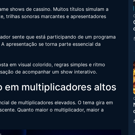
game shows de cassino. Muitos títulos simulam a
te, trilhas sonoras marcantes e apresentadores
ogador sente que está participando de um programa
 A apresentação se torna parte essencial da
sta em visual colorido, regras simples e ritmo
ensação de acompanhar um show interativo.
em multiplicadores altos
ial de multiplicadores elevados. O tema gira em
scente. Quanto maior o multiplicador, maior a