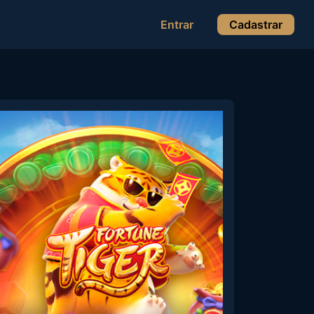
Entrar
Cadastrar