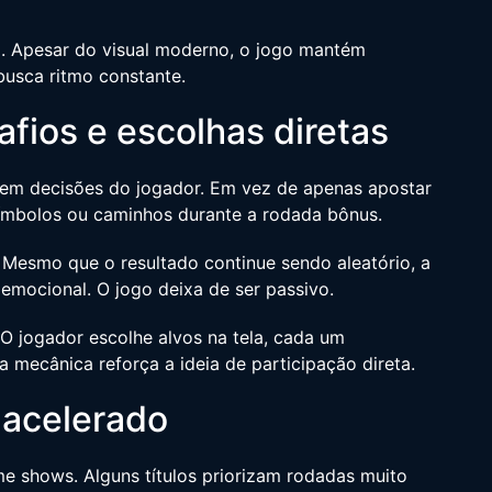
. Apesar do visual moderno, o jogo mantém
 busca ritmo constante.
ios e escolhas diretas
igem decisões do jogador. Em vez de apenas apostar
 símbolos ou caminhos durante a rodada bônus.
 Mesmo que o resultado continue sendo aleatório, a
emocional. O jogo deixa de ser passivo.
O jogador escolhe alvos na tela, cada um
 mecânica reforça a ideia de participação direta.
 acelerado
e shows. Alguns títulos priorizam rodadas muito