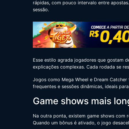
rápidas, com pouco intervalo entre apostas.
sessão.
Esse estilo agrada jogadores que gostam d
explicações complexas. Cada rodada se res
Jogos como Mega Wheel e Dream Catcher t
frequentes e sessões dinâmicas, ideais para
Game shows mais long
Na outra ponta, existem game shows com r
Quando um bônus é ativado, o jogo desacele