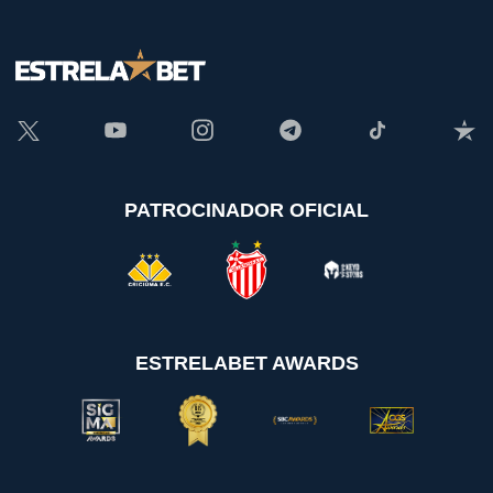
PATROCINADOR OFICIAL
ESTRELABET AWARDS