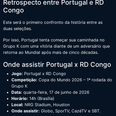
Retrospecto entre Portugal e RD
Congo
Este será o primeiro confronto da história entre as
duas seleções.
Por isso, Portugal tenta começar sua caminhada no
Grupo K com uma vitória diante de um adversário que
retorna ao Mundial após mais de cinco décadas.
Onde assistir Portugal x RD Congo
Jogo:
Portugal x RD Congo
Competição:
Copa do Mundo 2026 – 1ª rodada do
Grupo K
Data:
quarta-feira, 17 de junho de 2026
Horário:
14h (Brasília)
Local:
NRG Stadium, Houston
Onde assistir:
Globo, SporTV, CazéTV e SBT.