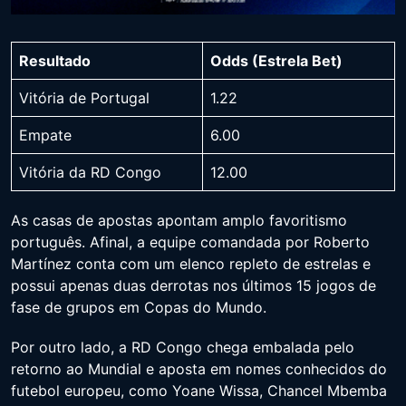
Resultado
Odds (Estrela Bet)
Vitória de Portugal
1.22
Empate
6.00
Vitória da RD Congo
12.00
As casas de apostas apontam amplo favoritismo
português. Afinal, a equipe comandada por Roberto
Martínez conta com um elenco repleto de estrelas e
possui apenas duas derrotas nos últimos 15 jogos de
fase de grupos em Copas do Mundo.
Por outro lado, a RD Congo chega embalada pelo
retorno ao Mundial e aposta em nomes conhecidos do
futebol europeu, como Yoane Wissa, Chancel Mbemba