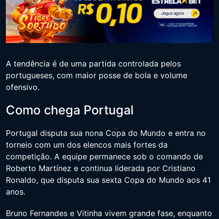
A tendência é de uma partida controlada pelos
portugueses, com maior posse de bola e volume
ofensivo.
Como chega Portugal
Portugal disputa sua nona Copa do Mundo e entra no
torneio com um dos elencos mais fortes da
competição. A equipe permanece sob o comando de
Roberto Martínez e continua liderada por Cristiano
Ronaldo, que disputa sua sexta Copa do Mundo aos 41
anos.
Bruno Fernandes e Vitinha vivem grande fase, enquanto