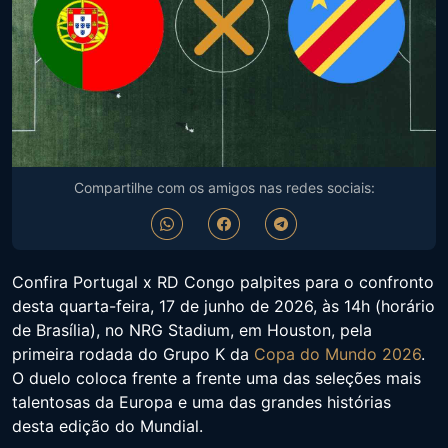
Compartilhe com os amigos nas redes sociais:
Confira Portugal x RD Congo palpites para o confronto
desta quarta-feira, 17 de junho de 2026, às 14h (horário
de Brasília), no NRG Stadium, em Houston, pela
primeira rodada do Grupo K da
Copa do Mundo 2026
.
O duelo coloca frente a frente uma das seleções mais
talentosas da Europa e uma das grandes histórias
desta edição do Mundial.