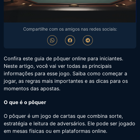
Compartilhe com os amigos nas redes sociais:
Confira este guia de pôquer online para iniciantes.
Neste artigo, você vai ver todas as principais
informações para esse jogo. Saiba como começar a
jogar, as regras mais importantes e as dicas para os
momentos das apostas.
O que é o pôquer
O pôquer é um jogo de cartas que combina sorte,
estratégia e leitura de adversários. Ele pode ser jogado
em mesas físicas ou em plataformas online.