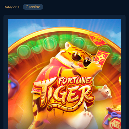
Cassino
Categoria: