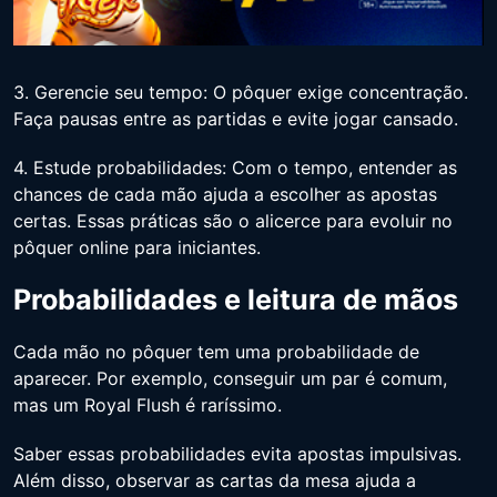
3. Gerencie seu tempo: O pôquer exige concentração.
Faça pausas entre as partidas e evite jogar cansado.
4. Estude probabilidades: Com o tempo, entender as
chances de cada mão ajuda a escolher as apostas
certas. Essas práticas são o alicerce para evoluir no
pôquer online para iniciantes.
Probabilidades e leitura de mãos
Cada mão no pôquer tem uma probabilidade de
aparecer. Por exemplo, conseguir um par é comum,
mas um Royal Flush é raríssimo.
Saber essas probabilidades evita apostas impulsivas.
Além disso, observar as cartas da mesa ajuda a