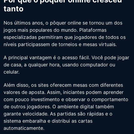
tanto
Nos últimos anos, o pôquer online se tornou um dos
jogos mais populares do mundo. Plataformas
especializadas permitiram que jogadores de todos os
níveis participassem de torneios e mesas virtuais.
A principal vantagem é o acesso fácil. Você pode jogar
de casa, a qualquer hora, usando computador ou
celular.
Além disso, os sites oferecem mesas com diferentes
valores de aposta. Assim, iniciantes podem aprender
com pouco investimento e observar o comportamento
de outros jogadores. O ambiente digital também
garante velocidade. As partidas são rápidas e o
sistema embaralha e distribui as cartas
automaticamente.