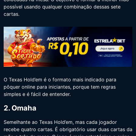
possível usando qualquer combinação dessas sete
cartas.
O Texas Hold’em é o formato mais indicado para
pôquer online para iniciantes, porque tem regras
simples e é fácil de entender.
2. Omaha
Semelhante ao Texas Hold’em, mas cada jogador
recebe quatro cartas. É obrigatório usar duas cartas da