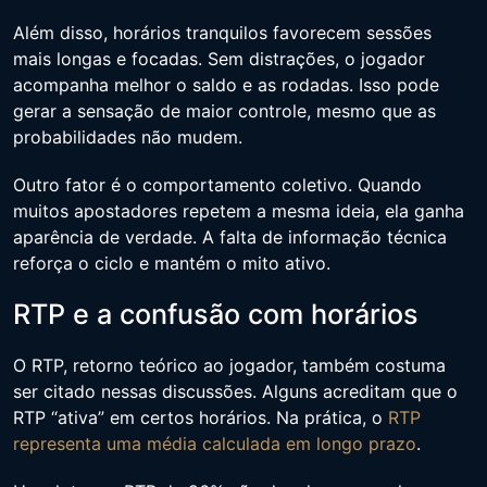
Além disso, horários tranquilos favorecem sessões
mais longas e focadas. Sem distrações, o jogador
acompanha melhor o saldo e as rodadas. Isso pode
gerar a sensação de maior controle, mesmo que as
probabilidades não mudem.
Outro fator é o comportamento coletivo. Quando
muitos apostadores repetem a mesma ideia, ela ganha
aparência de verdade. A falta de informação técnica
reforça o ciclo e mantém o mito ativo.
RTP e a confusão com horários
O RTP, retorno teórico ao jogador, também costuma
ser citado nessas discussões. Alguns acreditam que o
RTP “ativa” em certos horários. Na prática, o
RTP
representa uma média calculada em longo prazo
.