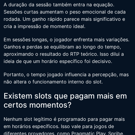
A duração da sessão também entra na equação.
Sessões curtas aumentam o peso emocional de cada
rodada. Um ganho rápido parece mais significativo e
cria a impressão de momento ideal.
Em sessões longas, o jogador enfrenta mais variações.
Ganhos e perdas se equilibram ao longo do tempo,
aproximando o resultado do RTP teórico. Isso dilui a
ideia de que um horário específico foi decisivo.
Portanto, o tempo jogado influencia a percepção, mas
não altera o funcionamento interno do slot.
Existem slots que pagam mais em
certos momentos?
Nenhum slot legítimo é programado para pagar mais
em horários específicos. Isso vale para jogos de
diferentes provedores, como Pragmatic Play, Spribe,