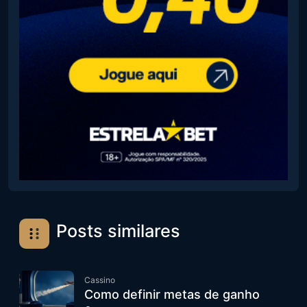
Posts similares
Cassino
Como definir metas de ganho