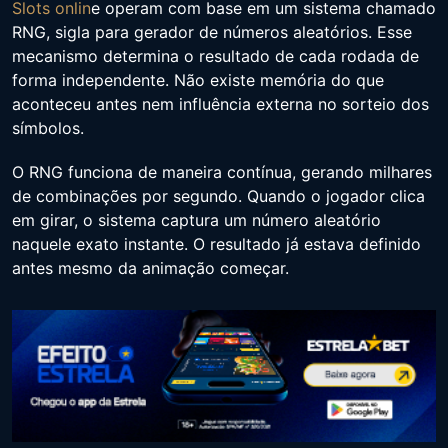
Slots onlin
e operam com base em um sistema chamado
RNG, sigla para gerador de números aleatórios. Esse
mecanismo determina o resultado de cada rodada de
forma independente. Não existe memória do que
aconteceu antes nem influência externa no sorteio dos
símbolos.
O RNG funciona de maneira contínua, gerando milhares
de combinações por segundo. Quando o jogador clica
em girar, o sistema captura um número aleatório
naquele exato instante. O resultado já estava definido
antes mesmo da animação começar.