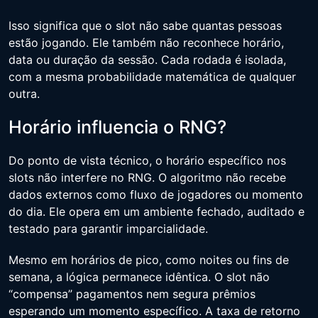
Isso significa que o slot não sabe quantas pessoas
estão jogando. Ele também não reconhece horário,
data ou duração da sessão. Cada rodada é isolada,
com a mesma probabilidade matemática de qualquer
outra.
Horário influencia o RNG?
Do ponto de vista técnico, o horário específico nos
slots não interfere no RNG. O algoritmo não recebe
dados externos como fluxo de jogadores ou momento
do dia. Ele opera em um ambiente fechado, auditado e
testado para garantir imparcialidade.
Mesmo em horários de pico, como noites ou fins de
semana, a lógica permanece idêntica. O slot não
“compensa” pagamentos nem segura prêmios
esperando um momento específico. A taxa de retorno