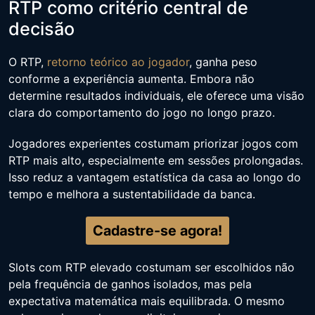
RTP como critério central de
decisão
O RTP,
retorno teórico ao jogador
, ganha peso
conforme a experiência aumenta. Embora não
determine resultados individuais, ele oferece uma visão
clara do comportamento do jogo no longo prazo.
Jogadores experientes costumam priorizar jogos com
RTP mais alto, especialmente em sessões prolongadas.
Isso reduz a vantagem estatística da casa ao longo do
tempo e melhora a sustentabilidade da banca.
Cadastre-se agora!
Slots com RTP elevado costumam ser escolhidos não
pela frequência de ganhos isolados, mas pela
expectativa matemática mais equilibrada. O mesmo