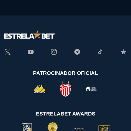
PATROCINADOR OFICIAL
ESTRELABET AWARDS