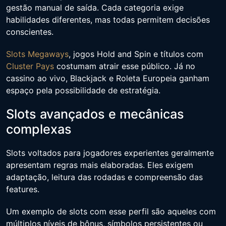
gestão manual de saída. Cada categoria exige
habilidades diferentes, mas todas permitem decisões
conscientes.
Slots Megaways
, jogos Hold and Spin e títulos com
Cluster Pays
costumam atrair esse público. Já no
cassino ao vivo, Blackjack e Roleta Europeia ganham
espaço pela possibilidade de estratégia.
Slots avançados e mecânicas
complexas
Slots voltados para jogadores experientes geralmente
apresentam regras mais elaboradas. Eles exigem
adaptação, leitura das rodadas e compreensão das
features.
Um exemplo de slots com esse perfil são aqueles com
múltiplos níveis de bônus, símbolos persistentes ou