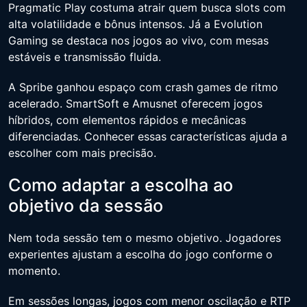
Pragmatic Play costuma atrair quem busca slots com
alta volatilidade e bônus intensos. Já a Evolution
Gaming se destaca nos jogos ao vivo, com mesas
estáveis e transmissão fluida.
A Spribe ganhou espaço com crash games de ritmo
acelerado. SmartSoft e Amusnet oferecem jogos
híbridos, com elementos rápidos e mecânicas
diferenciadas. Conhecer essas características ajuda a
escolher com mais precisão.
Como adaptar a escolha ao
objetivo da sessão
Nem toda sessão tem o mesmo objetivo. Jogadores
experientes ajustam a escolha do jogo conforme o
momento.
Em sessões longas, jogos com menor oscilação e RTP