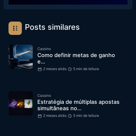
Posts similares
Cassino
Como definir metas de ganho
e…
2 meses atrás
5 min de leitura
Cassino
Estratégia de múltiplas apostas
simultâneas no…
2 meses atrás
5 min de leitura