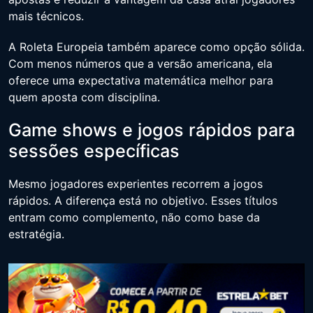
mais técnicos.
A Roleta Europeia também aparece como opção sólida.
Com menos números que a versão americana, ela
oferece uma expectativa matemática melhor para
quem aposta com disciplina.
Game shows e jogos rápidos para
sessões específicas
Mesmo jogadores experientes recorrem a jogos
rápidos. A diferença está no objetivo. Esses títulos
entram como complemento, não como base da
estratégia.