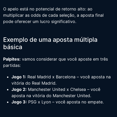
O apelo está no potencial de retorno alto: ao
multiplicar as odds de cada seleção, a aposta final
pode oferecer um lucro significativo.
Exemplo de uma aposta múltipla
básica
Palpites:
vamos considerar que você aposte em três
partidas:
Jogo 1:
Real Madrid x Barcelona – você aposta na
vitória do Real Madrid.
Jogo 2:
Manchester United x Chelsea – você
aposta na vitória do Manchester United.
Jogo 3:
PSG x Lyon – você aposta no empate.