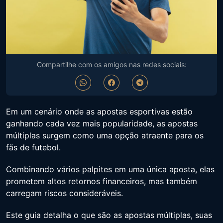
Compartilhe com os amigos nas redes sociais:
Em um cenário onde as apostas esportivas estão
ganhando cada vez mais popularidade, as apostas
múltiplas surgem como uma opção atraente para os
fãs de futebol.
Combinando vários palpites em uma única aposta, elas
prometem altos retornos financeiros, mas também
carregam riscos consideráveis.
Este guia detalha o que são as apostas múltiplas, suas