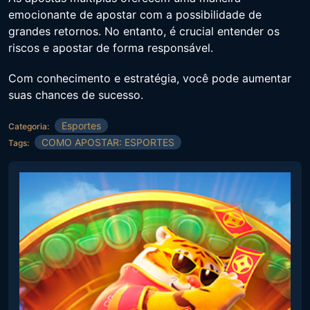
emocionante de apostar com a possibilidade de
grandes retornos. No entanto, é crucial entender os
riscos e apostar de forma responsável.
Com conhecimento e estratégia, você pode aumentar
suas chances de sucesso.
Esportes
Categoria:
COMO APOSTAR: ESPORTES
Tags: