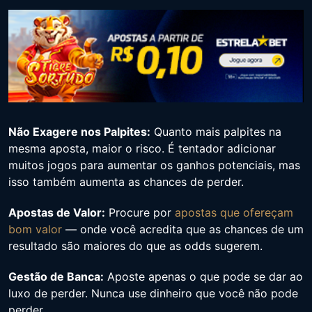
Não Exagere nos Palpites:
Quanto mais palpites na
mesma aposta, maior o risco. É tentador adicionar
muitos jogos para aumentar os ganhos potenciais, mas
isso também aumenta as chances de perder.
Apostas de Valor:
Procure por
apostas que ofereçam
bom valor
— onde você acredita que as chances de um
resultado são maiores do que as odds sugerem.
Gestão de Banca:
Aposte apenas o que pode se dar ao
luxo de perder. Nunca use dinheiro que você não pode
perder.