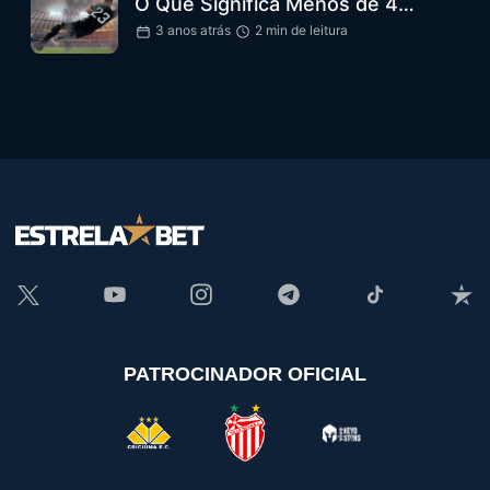
O Que Significa Menos de 4…
3 anos atrás
2 min de leitura
PATROCINADOR OFICIAL