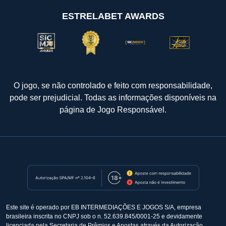
ESTRELABET AWARDS
O jogo, se não controlado e feito com responsabilidade,
pode ser prejudicial. Todas as informações disponíveis na
página de
Jogo Responsável
.
Este site é operado por EB INTERMEDIAÇÕES E JOGOS S/A, empresa
brasileira inscrita no CNPJ sob o n. 52.639.845/0001-25 e devidamente
licenciada pela Secretaria de Prêmios e Apostas através da Autorização