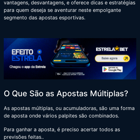
vantagens, desvantagens, e oferece dicas e estratégias
para quem deseja se aventurar neste empolgante
segmento das apostas esportivas.
O Que São as Apostas Múltiplas?
As apostas múltiplas, ou acumuladoras, são uma forma
de aposta onde vários palpites são combinados.
Para ganhar a aposta, é preciso acertar todos as
previsões feitas..