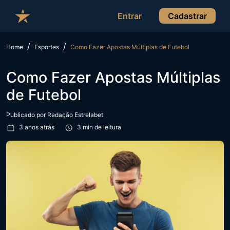
Entrar
Cadastrar
Home
Esportes
Como Fazer Apostas Múltiplas de Futebol
Como Fazer Apostas Múltiplas
de Futebol
Publicado por
Redação Estrelabet
3 anos atrás
3 min de leitura