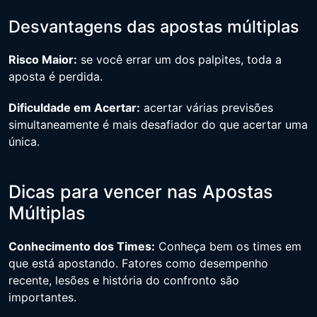
Desvantagens das apostas múltiplas
Risco Maior:
se você errar um dos palpites, toda a
aposta é perdida.
Dificuldade em Acertar:
acertar várias previsões
simultaneamente é mais desafiador do que acertar uma
única.
Dicas para vencer nas Apostas
Múltiplas
Conhecimento dos Times:
Conheça bem os times em
que está apostando. Fatores como desempenho
recente, lesões e história do confronto são
importantes.