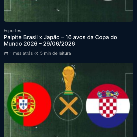
Esportes
Palpite Brasil x Japão – 16 avos da Copa do
Mundo 2026 – 29/06/2026
1 mês atrás
5 min de leitura