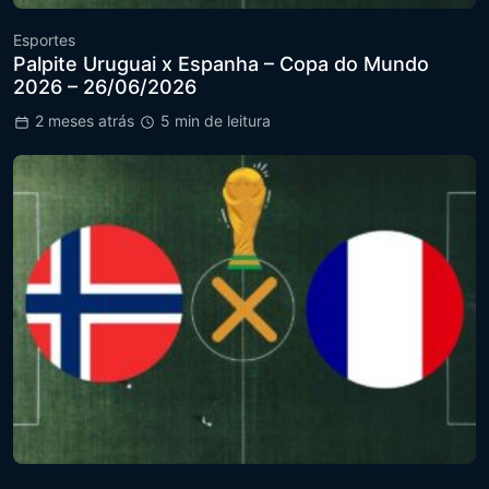
Esportes
Palpite Uruguai x Espanha – Copa do Mundo
2026 – 26/06/2026
2 meses atrás
5 min de leitura