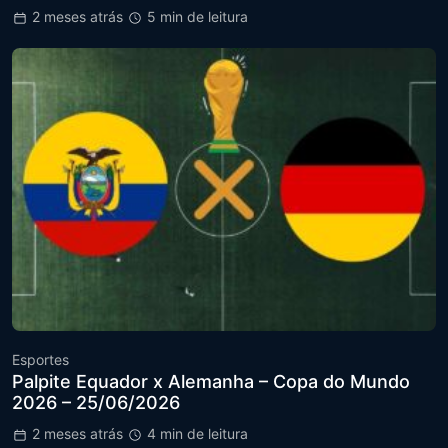
2 meses atrás
5 min de leitura
Esportes
Palpite Equador x Alemanha – Copa do Mundo
2026 – 25/06/2026
2 meses atrás
4 min de leitura