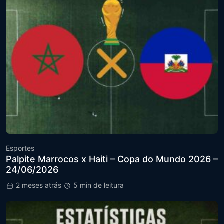
Esportes
Palpite Marrocos x Haiti – Copa do Mundo 2026 –
24/06/2026
2 meses atrás
5 min de leitura