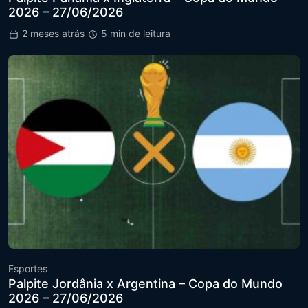
2026 – 27/06/2026
2 meses atrás
5 min de leitura
Esportes
Palpite Jordânia x Argentina – Copa do Mundo
2026 – 27/06/2026