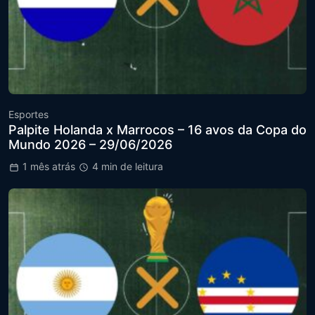
Esportes
Palpite Holanda x Marrocos – 16 avos da Copa do
Mundo 2026 – 29/06/2026
1 mês atrás
4 min de leitura