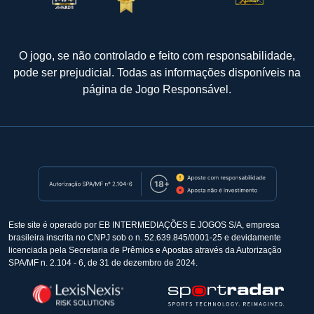
O jogo, se não controlado e feito com responsabilidade,
pode ser prejudicial. Todas as informações disponíveis na
página de
Jogo Responsável
.
Este site é operado por EB INTERMEDIAÇÕES E JOGOS S/A, empresa
brasileira inscrita no CNPJ sob o n. 52.639.845/0001-25 e devidamente
licenciada pela Secretaria de Prêmios e Apostas através da Autorização
SPA/MF n. 2.104 - 6, de 31 de dezembro de 2024.