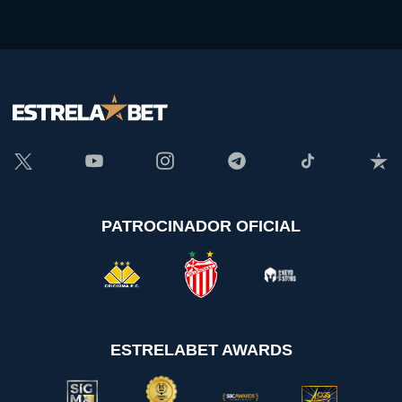
PATROCINADOR OFICIAL
ESTRELABET AWARDS