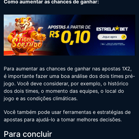
Como aumentar as chances de ganhar:
Para aumentar as chances de ganhar nas apostas 1X2,
é importante fazer uma boa análise dos dois times pré-
jogo. Você deve considerar, por exemplo, o histórico
dos dois times, o momento das equipes, o local do
jogo e as condições climáticas.
Você também pode usar ferramentas e estratégias de
apostas para ajudá-lo a tomar melhores decisões.
Para concluir