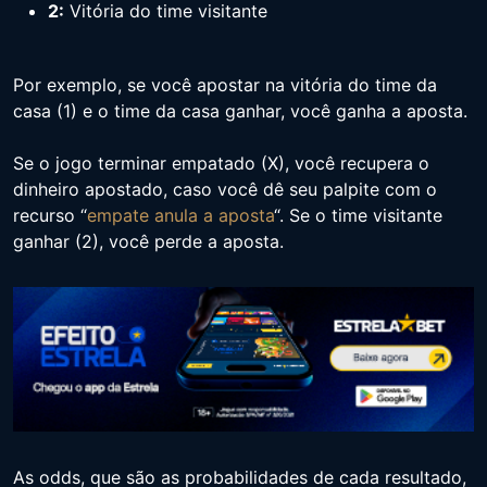
2:
Vitória do time visitante
Por exemplo, se você apostar na vitória do time da
casa (1) e o time da casa ganhar, você ganha a aposta.
Se o jogo terminar empatado (X), você recupera o
dinheiro apostado, caso você dê seu palpite com o
recurso “
empate anula a aposta
“. Se o time visitante
ganhar (2), você perde a aposta.
As odds, que são as probabilidades de cada resultado,