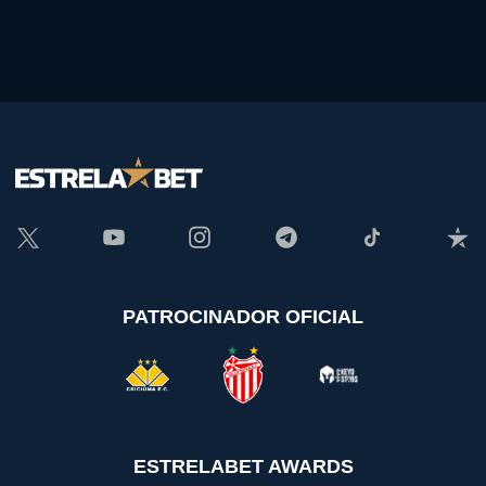
PATROCINADOR OFICIAL
ESTRELABET AWARDS