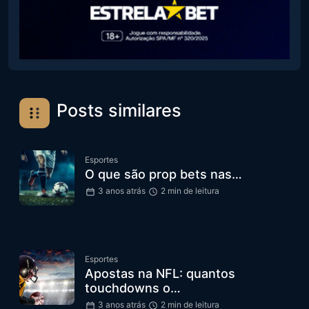
Posts similares
Esportes
O que são prop bets nas…
3 anos atrás
2 min de leitura
Esportes
Apostas na NFL: quantos
touchdowns o…
3 anos atrás
2 min de leitura