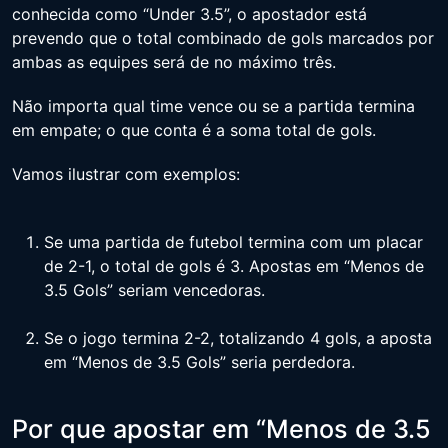
conhecida como “Under 3.5”, o apostador está
prevendo que o total combinado de gols marcados por
ambas as equipes será de no máximo três.
Não importa qual time vence ou se a partida termina
em empate; o que conta é a soma total de gols.
Vamos ilustrar com exemplos:
Se uma partida de futebol termina com um placar
de 2-1, o total de gols é 3. Apostas em “Menos de
3.5 Gols” seriam vencedoras.
Se o jogo termina 2-2, totalizando 4 gols, a aposta
em “Menos de 3.5 Gols” seria perdedora.
Por que apostar em “Menos de 3.5