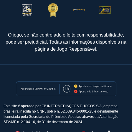
O jogo, se não controlado e feito com responsabilidade,
pode ser prejudicial. Todas as informações disponíveis na
página de
Jogo Responsável
.
Este site é operado por EB INTERMEDIAÇÕES E JOGOS S/A, empresa
brasileira inscrita no CNPJ sob o n. 52.639.845/0001-25 e devidamente
licenciada pela Secretaria de Prêmios e Apostas através da Autorização
SPA/MF n. 2.104 - 6, de 31 de dezembro de 2024.