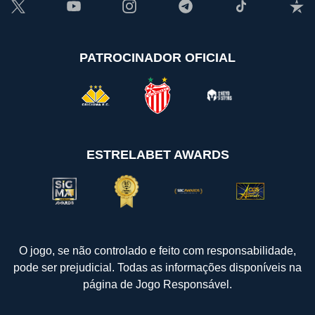
PATROCINADOR OFICIAL
ESTRELABET AWARDS
O jogo, se não controlado e feito com responsabilidade,
pode ser prejudicial. Todas as informações disponíveis na
página de
Jogo Responsável
.