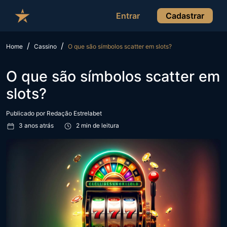
Entrar
Cadastrar
Home
Cassino
O que são símbolos scatter em slots?
O que são símbolos scatter em
slots?
Publicado por
Redação Estrelabet
3 anos atrás
2 min de leitura