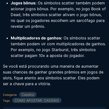
Jogos bônus:
Os símbolos scatter também podem
acionar jogos bônus. Por exemplo, no jogo Book of
Dead, três símbolos scatter ativam o jogo bônus,
no qual os jogadores escolhem um sarcófago para
revelar um prêmio.
Multiplicadores de ganhos:
Os símbolos scatter
também podem vir com multiplicadores de ganhos.
Por exemplo, no jogo Starburst, três símbolos
scatter pagam 10x a aposta do jogador.
Se você está procurando uma maneira de aumentar
suas chances de ganhar grandes prêmios em jogos de
slots, fique atento aos símbolos scatter. Eles podem
ser a chave para a vitória.
Cassino
Categoria:
COMO APOSTAR: CASSINO
Tags: