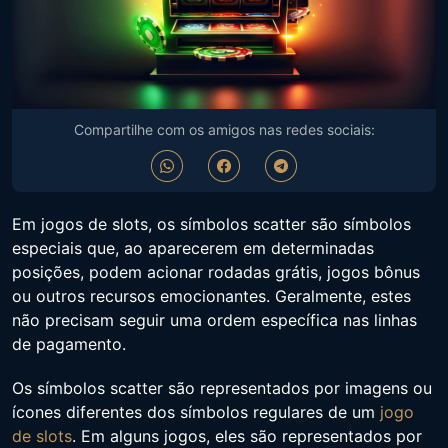
Compartilhe com os amigos nas redes sociais:
Em jogos de slots, os símbolos scatter são símbolos
especiais que, ao aparecerem em determinadas
posições, podem acionar rodadas grátis, jogos bônus
ou outros recursos emocionantes. Geralmente, estes
não precisam seguir uma ordem específica nas linhas
de pagamento.
Os símbolos scatter são representados por imagens ou
ícones diferentes dos símbolos regulares de um
jogo
de slots
. Em alguns jogos, eles são representados por