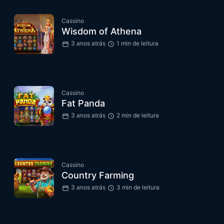
Cassino
Wisdom of Athena
3 anos atrás
1 min de leitura
Cassino
Fat Panda
3 anos atrás
2 min de leitura
Cassino
Country Farming
3 anos atrás
3 min de leitura