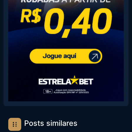
Posts similares