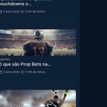
touchdowns o…
3 anos atrás
2 min de leitura
sportes
O que são Prop Bets na…
3 anos atrás
3 min de leitura