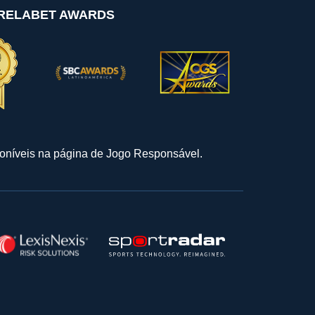
RELABET AWARDS
poníveis na página de
Jogo Responsável
.