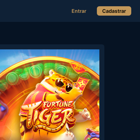
Entrar
Cadastrar