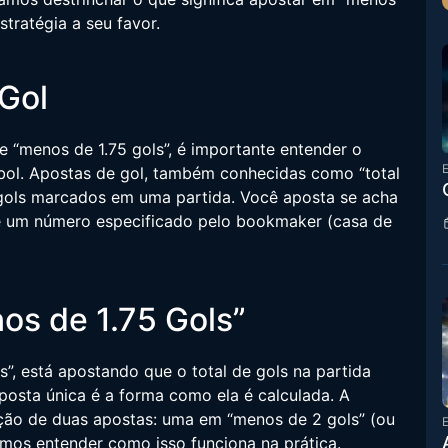
tratégia a seu favor.
 Gol
 “menos de 1.75 gols”, é importante entender o
E
ebol. Apostas de gol, também conhecidas como “total
 gols marcados em uma partida. Você aposta se acha
de um número especificado pelo bookmaker (casa de
os de 1.75 Gols”
, está apostando que o total de gols na partida
 aposta única é a forma como ela é calculada. A
ção de duas apostas: uma em “menos de 2 gols” (ou
E
amos entender como isso funciona na prática.