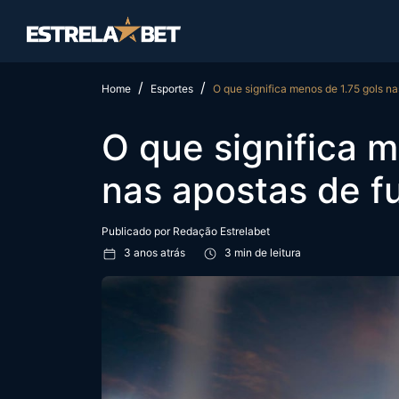
Home
Esportes
O que significa menos de 1.75 gols na
O que significa m
nas apostas de f
Publicado por
Redação Estrelabet
3 anos atrás
3 min de leitura