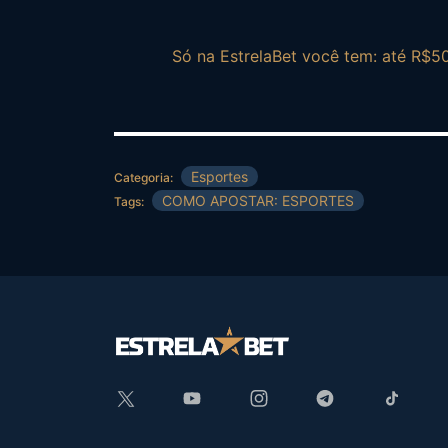
Só na EstrelaBet você tem: até R$50
Esportes
Categoria:
COMO APOSTAR: ESPORTES
Tags: