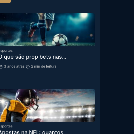
sportes
O que são prop bets nas…
3 anos atrás
2 min de leitura
sportes
Apostas na NFL: quantos