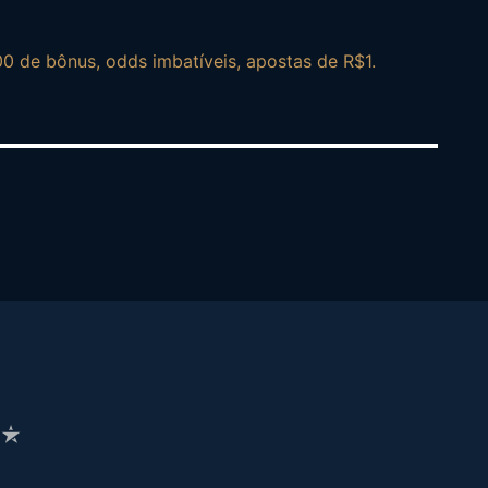
0 de bônus, odds imbatíveis, apostas de R$1.