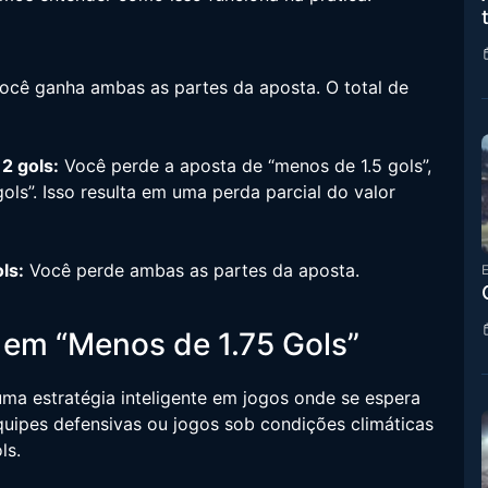
ocê ganha ambas as partes da aposta. O total de
2 gols:
Você perde a aposta de “menos de 1.5 gols”,
ls”. Isso resulta em uma perda parcial do valor
ls:
Você perde ambas as partes da aposta.
E
 em “Menos de 1.75 Gols”
ma estratégia inteligente em jogos onde se espera
quipes defensivas ou jogos sob condições climáticas
ls.