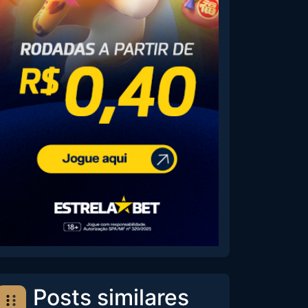
Posts similares