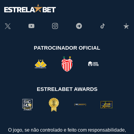
PATROCINADOR OFICIAL
ESTRELABET AWARDS
O jogo, se não controlado e feito com responsabilidade,