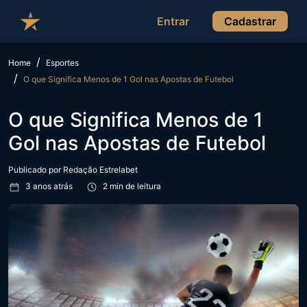
Entrar
Cadastrar
Home
Esportes
O que Significa Menos de 1 Gol nas Apostas de Futebol
O que Significa Menos de 1
Gol nas Apostas de Futebol
Publicado por
Redação Estrelabet
3 anos atrás
2 min de leitura