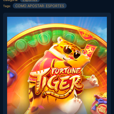
COMO APOSTAR: ESPORTES
Tags: