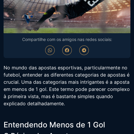
Compartilhe com os amigos nas redes sociais:
No mundo das apostas esportivas, particularmente no
futebol, entender as diferentes categorias de apostas é
crucial. Uma das categorias mais intrigantes é a aposta
em menos de 1 gol. Este termo pode parecer complexo
à primeira vista, mas é bastante simples quando
explicado detalhadamente.
Entendendo Menos de 1 Gol