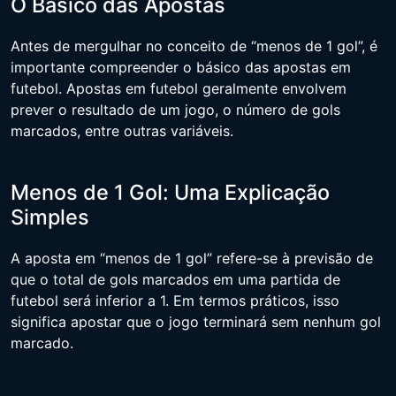
O Básico das Apostas
Antes de mergulhar no conceito de “menos de 1 gol”, é
importante compreender o básico das apostas em
futebol. Apostas em futebol geralmente envolvem
prever o resultado de um jogo, o número de gols
marcados, entre outras variáveis.
Menos de 1 Gol: Uma Explicação
Simples
A aposta em “menos de 1 gol” refere-se à previsão de
que o total de gols marcados em uma partida de
futebol será inferior a 1. Em termos práticos, isso
significa apostar que o jogo terminará sem nenhum gol
marcado.