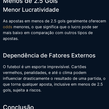
Menos de 2.5 Gols
Menor Lucratividade
As apostas em menos de 2.5 gols geralmente oferecem
odds
menores, o que significa que o lucro pode ser
mais baixo em comparação com outros tipos de
apostas.
Dependência de Fatores Externos
O futebol é um esporte imprevisível. Cartões
vermelhos, penalidades, e até o clima podem
influenciar drasticamente o resultado de uma partida, o
que torna qualquer aposta, inclusive em menos de 2.5
gols, sujeita a riscos.
Conclusão