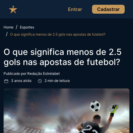
Entrar
Cadastrar
Home
Esportes
O que significa menos de 2.5 gols nas apostas de futebol?
O que significa menos de 2.5
gols nas apostas de futebol?
Publicado por
Redação Estrelabet
3 anos atrás
2 min de leitura