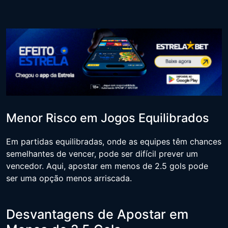
Menor Risco em Jogos Equilibrados
Em partidas equilibradas, onde as equipes têm chances
semelhantes de vencer, pode ser difícil prever um
vencedor. Aqui, apostar em menos de 2.5 gols pode
ser uma opção menos arriscada.
Desvantagens de Apostar em