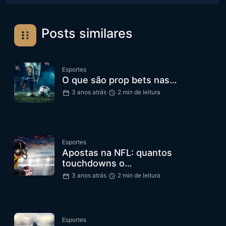
Posts similares
Esportes
O que são prop bets nas…
3 anos atrás
2 min de leitura
Esportes
Apostas na NFL: quantos
touchdowns o…
3 anos atrás
2 min de leitura
Esportes