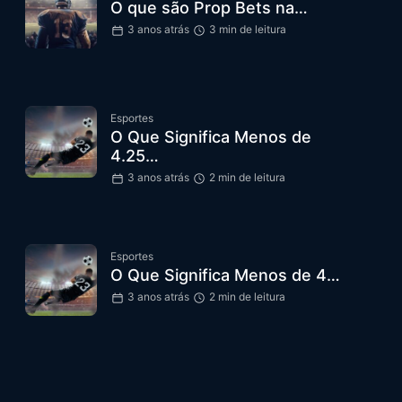
O que são Prop Bets na…
3 anos atrás
3 min de leitura
Esportes
O Que Significa Menos de
4.25…
3 anos atrás
2 min de leitura
Esportes
O Que Significa Menos de 4…
3 anos atrás
2 min de leitura