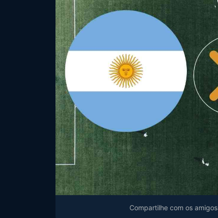
Compartilhe com os amigos 