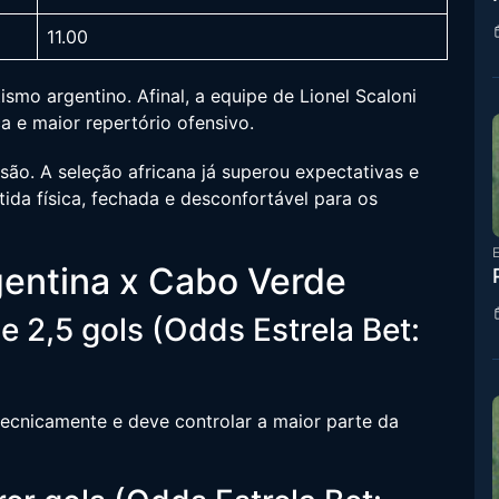
11.00
smo argentino. Afinal, a equipe de Lionel Scaloni
a e maior repertório ofensivo.
ão. A seleção africana já superou expectativas e
ida física, fechada e desconfortável para os
E
gentina x Cabo Verde
e 2,5 gols (Odds Estrela Bet:
tecnicamente e deve controlar a maior parte da