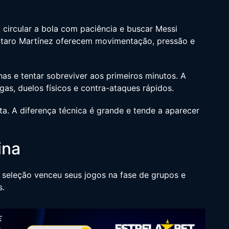
 circular a bola com paciência e buscar Messi
Lautaro Martínez oferecem movimentação, pressão e
has e tentar sobreviver aos primeiros minutos. A
as, duelos físicos e contra-ataques rápidos.
ta. A diferença técnica é grande e tende a aparecer
ina
 seleção venceu seus jogos na fase de grupos e
s.