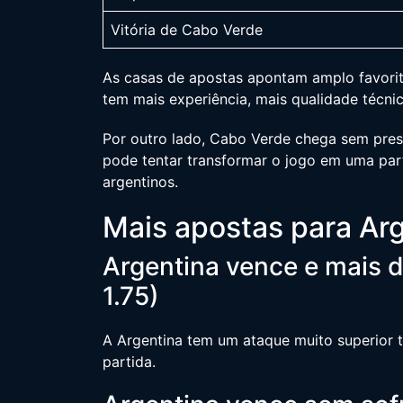
Vitória de Cabo Verde
As casas de apostas apontam amplo favoriti
tem mais experiência, mais qualidade técnic
Por outro lado, Cabo Verde chega sem press
pode tentar transformar o jogo em uma part
argentinos.
Mais apostas para Ar
Argentina vence e mais d
1.75)
A Argentina tem um ataque muito superior 
partida.