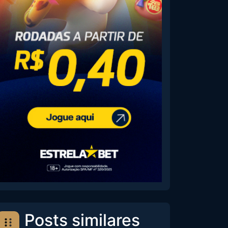
Posts similares