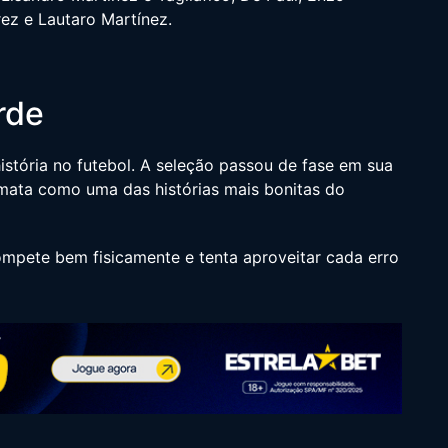
rez e Lautaro Martínez.
rde
stória no futebol. A seleção passou de fase em sua
ata como uma das histórias mais bonitas do
mpete bem fisicamente e tenta aproveitar cada erro