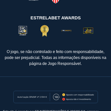
ESTRELABET AWARDS
O jogo, se não controlado e feito com responsabilidade,
pode ser prejudicial. Todas as informações disponíveis na
página de
Jogo Responsável
.