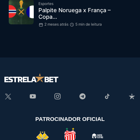
Esportes
Palpite Noruega x França –
Copa…
2 meses atrás
5 min de leitura
PATROCINADOR OFICIAL