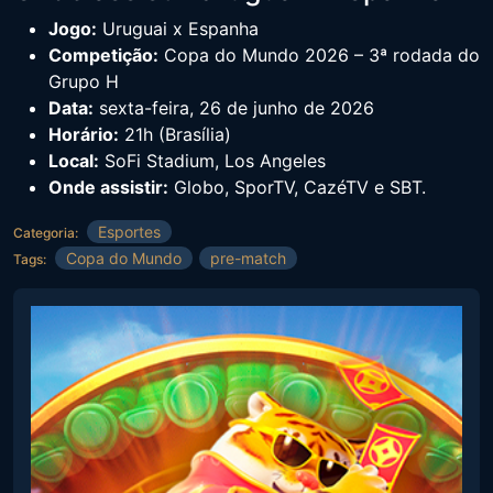
Jogo:
Uruguai x Espanha
Competição:
Copa do Mundo 2026 – 3ª rodada do
Grupo H
Data:
sexta-feira, 26 de junho de 2026
Horário:
21h (Brasília)
Local:
SoFi Stadium, Los Angeles
Onde assistir:
Globo, SporTV, CazéTV e SBT.
Esportes
Categoria:
Copa do Mundo
pre-match
Tags: