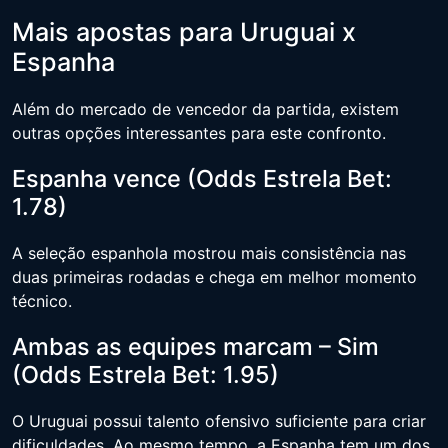
Mais apostas para Uruguai x
Espanha
Além do mercado de vencedor da partida, existem
outras opções interessantes para este confronto.
Espanha vence (Odds Estrela Bet:
1.78)
A seleção espanhola mostrou mais consistência nas
duas primeiras rodadas e chega em melhor momento
técnico.
Ambas as equipes marcam – Sim
(Odds Estrela Bet: 1.95)
O Uruguai possui talento ofensivo suficiente para criar
dificuldades. Ao mesmo tempo, a Espanha tem um dos