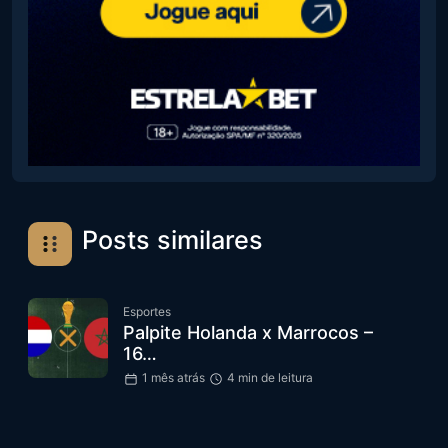
Posts similares
Esportes
Palpite Holanda x Marrocos –
16…
1 mês atrás
4 min de leitura