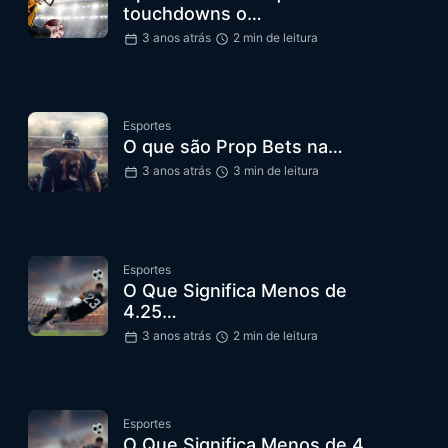
touchdowns o…
3 anos atrás
2 min de leitura
Esportes
O que são Prop Bets na…
3 anos atrás
3 min de leitura
Esportes
O Que Significa Menos de
4.25…
3 anos atrás
2 min de leitura
Esportes
O Que Significa Menos de 4…