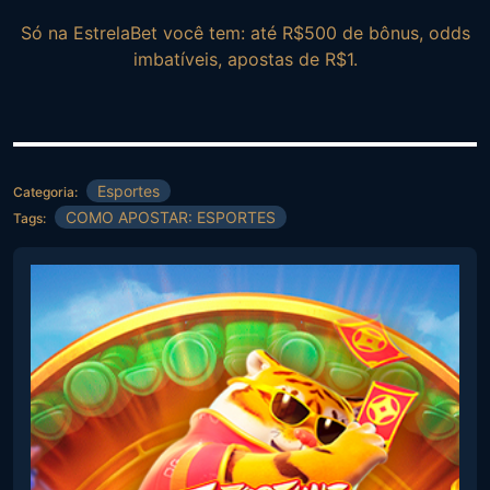
Só na EstrelaBet você tem: até R$500 de bônus, odds
imbatíveis, apostas de R$1.
Esportes
Categoria:
COMO APOSTAR: ESPORTES
Tags: