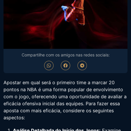
Compartilhe com os amigos nas redes sociais:
Apostar em qual será o primeiro time a marcar 20
pontos na NBA é uma forma popular de envolvimento
com o jogo, oferecendo uma oportunidade de avaliar a
eficácia ofensiva inicial das equipes. Para fazer essa
aposta com mais eficácia, considere os seguintes
aspectos:
Análise Detalhada do Início dos Jogos:
Examine