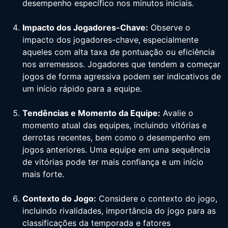
desempenho específico nos minutos iniciais.
Impacto dos Jogadores-Chave:
Observe o
impacto dos jogadores-chave, especialmente
aqueles com alta taxa de pontuação ou eficiência
nos arremessos. Jogadores que tendem a começar
jogos de forma agressiva podem ser indicativos de
um início rápido para a equipe.
Tendências e Momento da Equipe:
Avalie o
momento atual das equipes, incluindo vitórias e
derrotas recentes, bem como o desempenho em
jogos anteriores. Uma equipe em uma sequência
de vitórias pode ter mais confiança e um início
mais forte.
Contexto do Jogo:
Considere o contexto do jogo,
incluindo rivalidades, importância do jogo para as
classificações da temporada e fatores