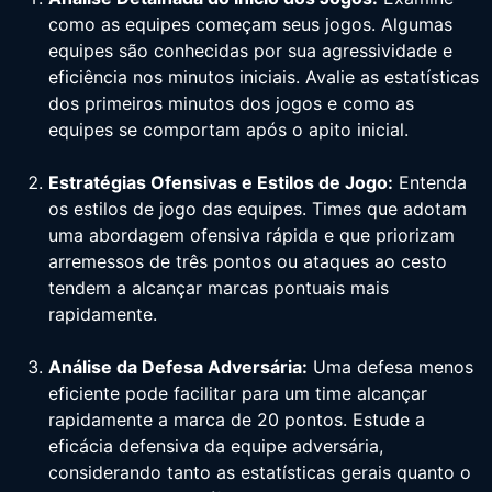
como as equipes começam seus jogos. Algumas
equipes são conhecidas por sua agressividade e
eficiência nos minutos iniciais. Avalie as estatísticas
dos primeiros minutos dos jogos e como as
equipes se comportam após o apito inicial.
Estratégias Ofensivas e Estilos de Jogo:
Entenda
os estilos de jogo das equipes. Times que adotam
uma abordagem ofensiva rápida e que priorizam
arremessos de três pontos ou ataques ao cesto
tendem a alcançar marcas pontuais mais
rapidamente.
Análise da Defesa Adversária:
Uma defesa menos
eficiente pode facilitar para um time alcançar
rapidamente a marca de 20 pontos. Estude a
eficácia defensiva da equipe adversária,
considerando tanto as estatísticas gerais quanto o