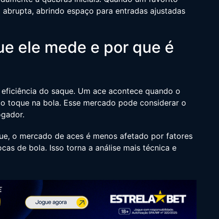
 abrupta, abrindo espaço para entradas ajustadas
ue ele mede e por que é
 eficiência do saque. Um ace acontece quando o
o toque na bola. Esse mercado pode considerar o
ogador.
ue, o mercado de aces é menos afetado por fatores
cas de bola. Isso torna a análise mais técnica e