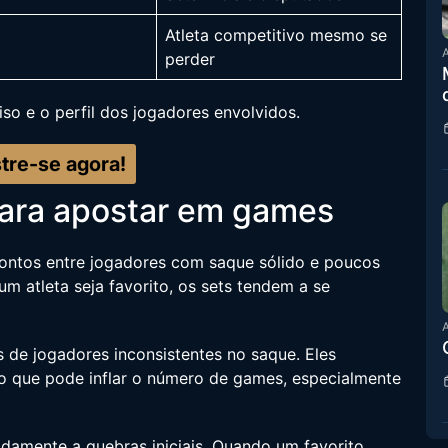
Atleta competitivo mesmo se
perder
iso e o perfil dos jogadores envolvidos.
tre-se agora!
para apostar em games
rontos entre jogadores com saque sólido e poucos
m atleta seja favorito, os sets tendem a se
 de jogadores inconsistentes no saque. Eles
o que pode inflar o número de games, especialmente
damente a quebras iniciais. Quando um favorito