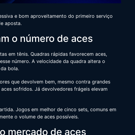
ssiva e bom aproveitamento do primeiro serviço
de aposta.
iam o número de aces
stas em tênis. Quadras rápidas favorecem aces,
 esse número. A velocidade da quadra altera o
da bola.
dores que devolvem bem, mesmo contra grandes
aces sofridos. Já devolvedores frágeis elevam
artida. Jogos em melhor de cinco sets, comuns em
mente o volume de aces possíveis.
no mercado de aces