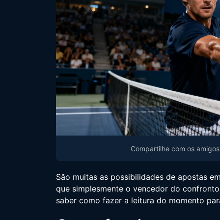
Compartilhe com os amigos 
São muitas as possibilidades de apostas em 
que simplesmente o vencedor do confronto.
saber como fazer a leitura do momento par