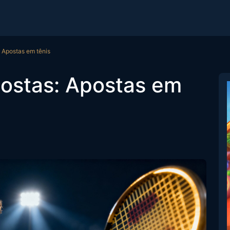
 Apostas em tênis
ostas: Apostas em