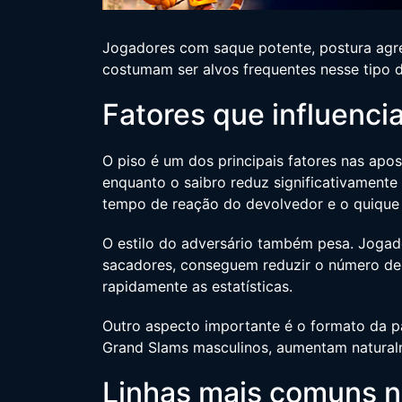
Jogadores com saque potente, postura agre
costumam ser alvos frequentes nesse tipo 
Fatores que influenc
O piso é um dos principais fatores nas apo
enquanto o saibro reduz significativamente
tempo de reação do devolvedor e o quique 
O estilo do adversário também pesa. Joga
sacadores, conseguem reduzir o número de 
rapidamente as estatísticas.
Outro aspecto importante é o formato da p
Grand Slams masculinos, aumentam natural
Linhas mais comuns 