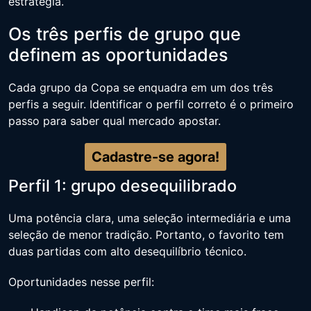
estratégia.
Os três perfis de grupo que
definem as oportunidades
Cada grupo da Copa se enquadra em um dos três
perfis a seguir. Identificar o perfil correto é o primeiro
passo para saber qual mercado apostar.
Cadastre-se agora!
Perfil 1: grupo desequilibrado
Uma potência clara, uma seleção intermediária e uma
seleção de menor tradição. Portanto, o favorito tem
duas partidas com alto desequilíbrio técnico.
Oportunidades nesse perfil: