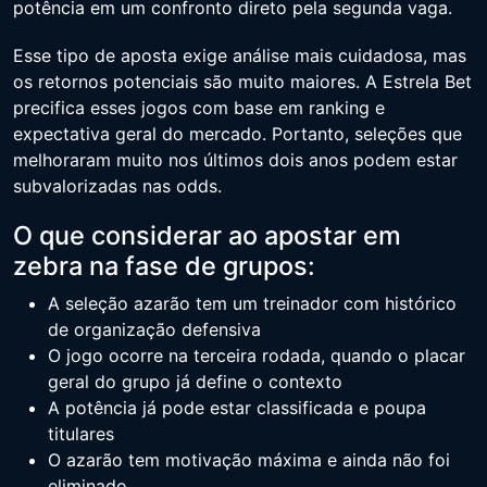
potência em um confronto direto pela segunda vaga.
Esse tipo de aposta exige análise mais cuidadosa, mas
os retornos potenciais são muito maiores. A Estrela Bet
precifica esses jogos com base em ranking e
expectativa geral do mercado. Portanto, seleções que
melhoraram muito nos últimos dois anos podem estar
subvalorizadas nas odds.
O que considerar ao apostar em
zebra na fase de grupos:
A seleção azarão tem um treinador com histórico
de organização defensiva
O jogo ocorre na terceira rodada, quando o placar
geral do grupo já define o contexto
A potência já pode estar classificada e poupa
titulares
O azarão tem motivação máxima e ainda não foi
eliminado