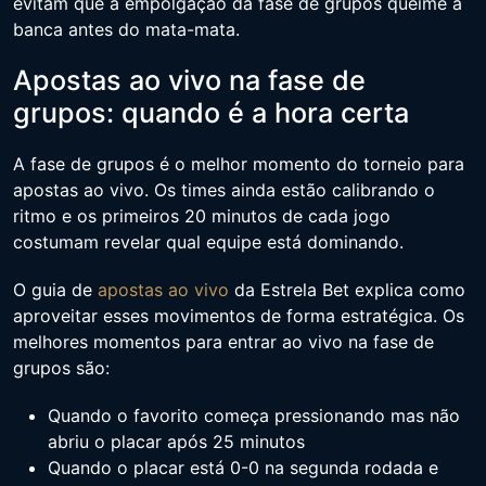
evitam que a empolgação da fase de grupos queime a
banca antes do mata-mata.
Apostas ao vivo na fase de
grupos: quando é a hora certa
A fase de grupos é o melhor momento do torneio para
apostas ao vivo. Os times ainda estão calibrando o
ritmo e os primeiros 20 minutos de cada jogo
costumam revelar qual equipe está dominando.
O guia de
apostas ao vivo
da Estrela Bet explica como
aproveitar esses movimentos de forma estratégica. Os
melhores momentos para entrar ao vivo na fase de
grupos são:
Quando o favorito começa pressionando mas não
abriu o placar após 25 minutos
Quando o placar está 0-0 na segunda rodada e