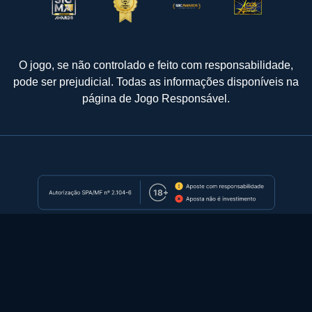
O jogo, se não controlado e feito com responsabilidade,
pode ser prejudicial. Todas as informações disponíveis na
página de
Jogo Responsável
.
Este site é operado por EB INTERMEDIAÇÕES E JOGOS S/A, empresa
brasileira inscrita no CNPJ sob o n. 52.639.845/0001-25 e devidamente
licenciada pela Secretaria de Prêmios e Apostas através da Autorização
SPA/MF n. 2.104 - 6, de 31 de dezembro de 2024.