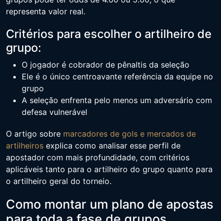
representa valor real.
Critérios para escolher o artilheiro de
grupo:
O jogador é cobrador de pênaltis da seleção
Ele é o único centroavante referência da equipe no
grupo
A seleção enfrenta pelo menos um adversário com
defesa vulnerável
O artigo sobre
marcadores de gols e mercados de
artilheiros
explica como analisar esse perfil de
apostador com mais profundidade, com critérios
aplicáveis tanto para o artilheiro do grupo quanto para
o artilheiro geral do torneio.
Como montar um plano de apostas
para toda a fase de grupos