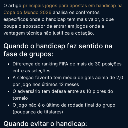
O artigo
principais jogos para apostas em handicap na
Copa do Mundo 2026
analisa os confrontos
específicos onde o handicap tem mais valor, o que
poupa o apostador de entrar em jogos onde a
vantagem técnica não justifica a cotação.
Quando o handicap faz sentido na
fase de grupos:
Diferença de ranking FIFA de mais de 30 posições
entre as seleções
A seleção favorita tem média de gols acima de 2,0
por jogo nos últimos 12 meses
O adversário tem defesa entre as 10 piores do
torneio
O jogo não é o último da rodada final do grupo
(poupança de titulares)
Quando evitar o handicap: