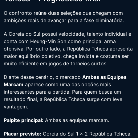
O confronto reúne duas seleções que chegam com
ambições reais de avançar para a fase eliminatória.
A Coreia do Sul possui velocidade, talento individual e
conta com Heung-Min Son como principal arma
ofensiva. Por outro lado, a República Tcheca apresenta
maior equilíbrio coletivo, chega invicta e costuma ser
muito eficiente em jogos de torneios curtos.
Diante desse cenário, o mercado
Ambas as Equipes
Marcam
aparece como uma das opções mais
interessantes para a partida. Para quem busca um
resultado final, a República Tcheca surge com leve
vantagem.
Palpite principal:
Ambas as equipes marcam.
Placar previsto:
Coreia do Sul 1 x 2 República Tcheca.