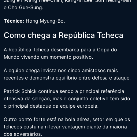
Sung e Hwang Hee-Chan; Kang-In Lee, Son Heung-Min
e Cho Gue-Sung.
Técnico:
Hong Myung-Bo.
Como chega a República Tcheca
A República Tcheca desembarca para a Copa do
Mundo vivendo um momento positivo.
A equipe chega invicta nos cinco amistosos mais
recentes e demonstra equilíbrio entre defesa e ataque.
Patrick Schick continua sendo a principal referência
ofensiva da seleção, mas o conjunto coletivo tem sido
o principal destaque da equipe europeia.
Outro ponto forte está na bola aérea, setor em que os
tchecos costumam levar vantagem diante da maioria
dos adversários.