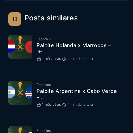
Posts similares
Esportes
Palpite Holanda x Marrocos –
16…
1 mês atrás
4 min de leitura
Esportes
Palpite Argentina x Cabo Verde
–…
1 mês atrás
4 min de leitura
Esportes