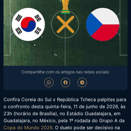
Compartilhe com os amigos nas redes sociais:
Confira Coreia do Sul x República Tcheca palpites para
o confronto desta quinta-feira, 11 de junho de 2026, às
23h (horário de Brasília), no Estádio Guadalajara, em
Guadalajara, no México, pela 1ª rodada do Grupo A da
Copa do Mundo 2026
. O duelo pode ser decisivo na