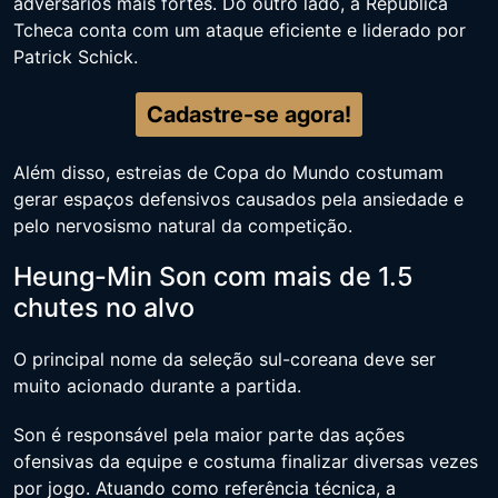
adversários mais fortes. Do outro lado, a República
Tcheca conta com um ataque eficiente e liderado por
Patrick Schick.
Cadastre-se agora!
Além disso, estreias de Copa do Mundo costumam
gerar espaços defensivos causados pela ansiedade e
pelo nervosismo natural da competição.
Heung-Min Son com mais de 1.5
chutes no alvo
O principal nome da seleção sul-coreana deve ser
muito acionado durante a partida.
Son é responsável pela maior parte das ações
ofensivas da equipe e costuma finalizar diversas vezes
por jogo. Atuando como referência técnica, a