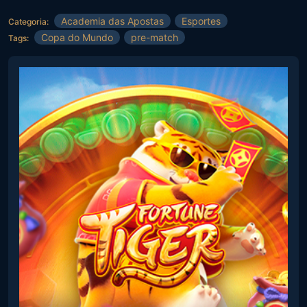
Academia das Apostas
Esportes
Categoria:
Copa do Mundo
pre-match
Tags: