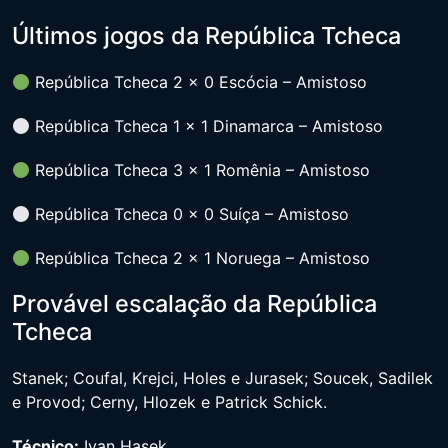
Últimos jogos da República Tcheca
República Tcheca 2 x 0 Escócia – Amistoso
República Tcheca 1 x 1 Dinamarca – Amistoso
República Tcheca 3 x 1 Romênia – Amistoso
República Tcheca 0 x 0 Suíça – Amistoso
República Tcheca 2 x 1 Noruega – Amistoso
Provável escalação da República
Tcheca
Stanek; Coufal, Krejci, Holes e Jurasek; Soucek, Sadilek
e Provod; Cerny, Hlozek e Patrick Schick.
Técnico:
Ivan Hasek.