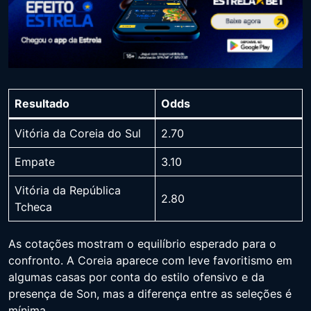
Resultado
Odds
Vitória da Coreia do Sul
2.70
Empate
3.10
Vitória da República
2.80
Tcheca
As cotações mostram o equilíbrio esperado para o
confronto. A Coreia aparece com leve favoritismo em
algumas casas por conta do estilo ofensivo e da
presença de Son, mas a diferença entre as seleções é
mínima.