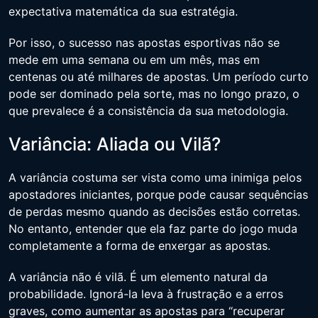
expectativa matemática da sua estratégia.
Por isso, o sucesso nas apostas esportivas não se
mede em uma semana ou em um mês, mas em
centenas ou até milhares de apostas. Um período curto
pode ser dominado pela sorte, mas no longo prazo, o
que prevalece é a consistência da sua metodologia.
Variância: Aliada ou Vilã?
A variância costuma ser vista como uma inimiga pelos
apostadores iniciantes, porque pode causar sequências
de perdas mesmo quando as decisões estão corretas.
No entanto, entender que ela faz parte do jogo muda
completamente a forma de enxergar as apostas.
A variância não é vilã. É um elemento natural da
probabilidade. Ignorá-la leva à frustração e a erros
graves, como aumentar as apostas para “recuperar