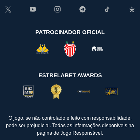
PATROCINADOR OFICIAL
ESTRELABET AWARDS
O jogo, se não controlado e feito com responsabilidade,
pode ser prejudicial. Todas as informações disponíveis na
página de
Jogo Responsável
.