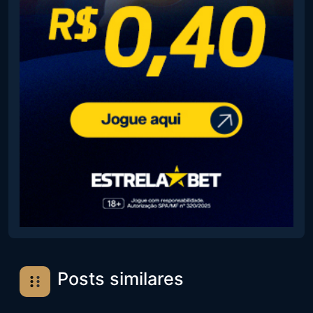
Posts similares