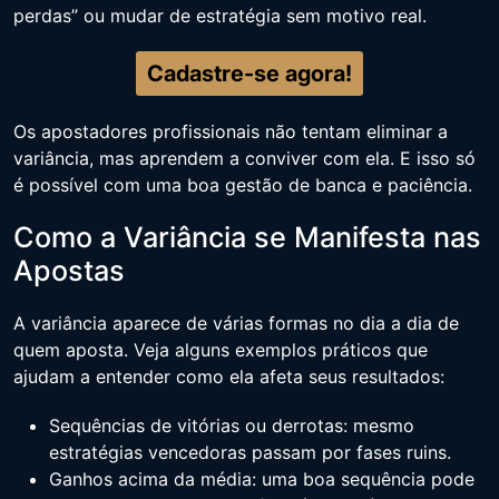
perdas” ou mudar de estratégia sem motivo real.
Cadastre-se agora!
Os apostadores profissionais não tentam eliminar a
variância, mas aprendem a conviver com ela. E isso só
é possível com uma boa gestão de banca e paciência.
Como a Variância se Manifesta nas
Apostas
A variância aparece de várias formas no dia a dia de
quem aposta. Veja alguns exemplos práticos que
ajudam a entender como ela afeta seus resultados:
Sequências de vitórias ou derrotas: mesmo
estratégias vencedoras passam por fases ruins.
Ganhos acima da média: uma boa sequência pode