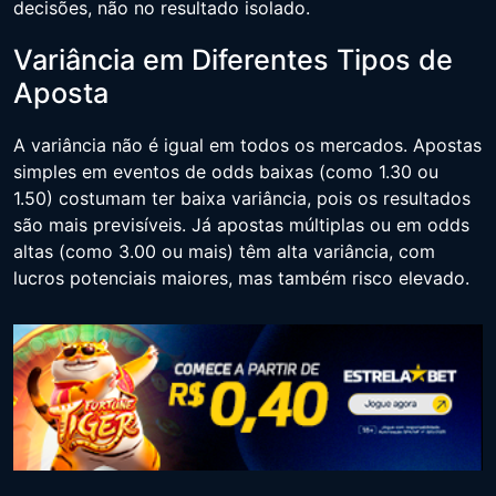
decisões, não no resultado isolado.
Variância em Diferentes Tipos de
Aposta
A variância não é igual em todos os mercados. Apostas
simples em eventos de odds baixas (como 1.30 ou
1.50) costumam ter baixa variância, pois os resultados
são mais previsíveis. Já apostas múltiplas ou em odds
altas (como 3.00 ou mais) têm alta variância, com
lucros potenciais maiores, mas também risco elevado.