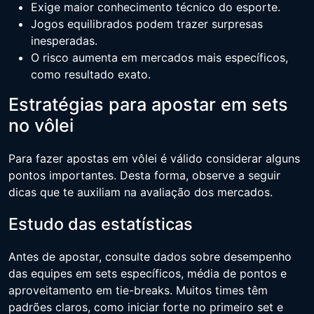
Exige maior conhecimento técnico do esporte.
Jogos equilibrados podem trazer surpresas
inesperadas.
O risco aumenta em mercados mais específicos,
como resultado exato.
Estratégias para apostar em sets
no vôlei
Para fazer apostas em vôlei é válido considerar alguns
pontos importantes. Desta forma, observe a seguir
dicas que te auxiliam na avaliação dos mercados.
Estudo das estatísticas
Antes de apostar, consulte dados sobre desempenho
das equipes em sets específicos, média de pontos e
aproveitamento em tie-breaks. Muitos times têm
padrões claros, como iniciar forte no primeiro set e