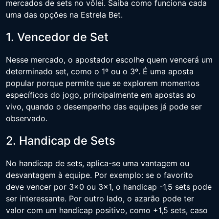
mercados de sets no vôlei. Saiba como funciona cada
uma das opções na Estrela Bet.
1. Vencedor de Set
Nesse mercado, o apostador escolhe quem vencerá um
determinado set, como o 1º ou o 3º. É uma aposta
popular porque permite que se explorem momentos
específicos do jogo, principalmente em apostas ao
vivo, quando o desempenho das equipes já pode ser
observado.
2. Handicap de Sets
No handicap de sets, aplica-se uma vantagem ou
desvantagem à equipe. Por exemplo: se o favorito
deve vencer por 3×0 ou 3×1, o handicap -1,5 sets pode
ser interessante. Por outro lado, o azarão pode ter
valor com um handicap positivo, como +1,5 sets, caso