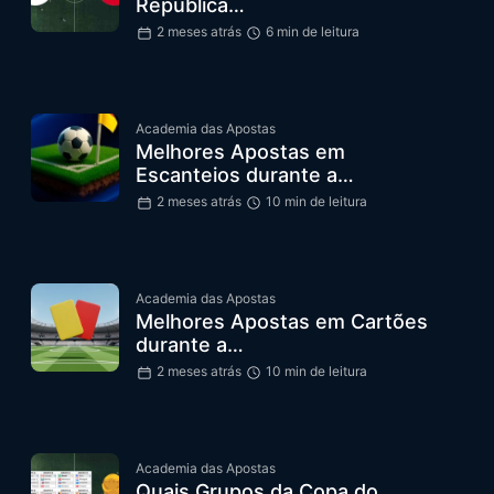
República…
2 meses atrás
6 min de leitura
Academia das Apostas
Melhores Apostas em
Escanteios durante a…
2 meses atrás
10 min de leitura
Academia das Apostas
Melhores Apostas em Cartões
durante a…
2 meses atrás
10 min de leitura
Academia das Apostas
Quais Grupos da Copa do