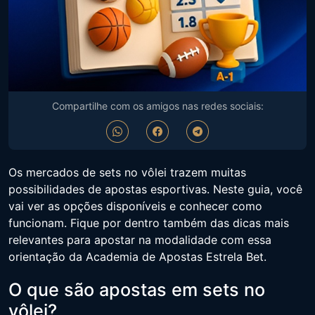
Compartilhe com os amigos nas redes sociais:
Os mercados de sets no vôlei trazem muitas
possibilidades de apostas esportivas. Neste guia, você
vai ver as opções disponíveis e conhecer como
funcionam. Fique por dentro também das dicas mais
relevantes para apostar na modalidade com essa
orientação da Academia de Apostas Estrela Bet.
O que são apostas em sets no
vôlei?