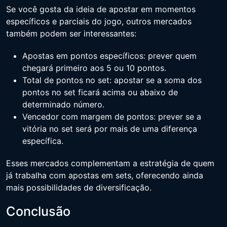
Se você gosta da ideia de apostar em momentos
específicos e parciais do jogo, outros mercados
também podem ser interessantes:
Apostas em pontos específicos: prever quem
chegará primeiro aos 5 ou 10 pontos.
Total de pontos no set: apostar se a soma dos
pontos no set ficará acima ou abaixo de
determinado número.
Vencedor com margem de pontos: prever se a
vitória no set será por mais de uma diferença
específica.
Esses mercados complementam a estratégia de quem
já trabalha com apostas em sets, oferecendo ainda
mais possibilidades de diversificação.
Conclusão