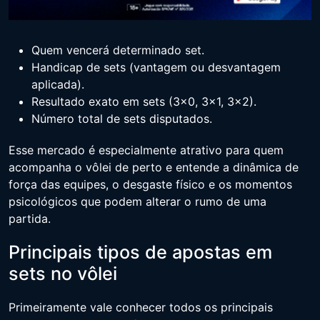
Quem vencerá determinado set.
Handicap de sets (vantagem ou desvantagem
aplicada).
Resultado exato em sets (3×0, 3×1, 3×2).
Número total de sets disputados.
Esse mercado é especialmente atrativo para quem
acompanha o vôlei de perto e entende a dinâmica de
força das equipes, o desgaste físico e os momentos
psicológicos que podem alterar o rumo de uma
partida.
Principais tipos de apostas em
sets no vôlei
Primeiramente vale conhecer todos os principais