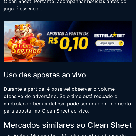
Clean Sheet. Portanto, acompanhar notícias antes do
jogo é essencial.
Uso das apostas ao vivo
Durante a partida, é possível observar o volume
ofensivo do adversário. Se o time está recuado e
controlando bem a defesa, pode ser um bom momento
para apostar no Clean Sheet ao vivo.
Mercados similares ao Clean Sheet
Ambas Marcam (BTTS): relacionado à chance de