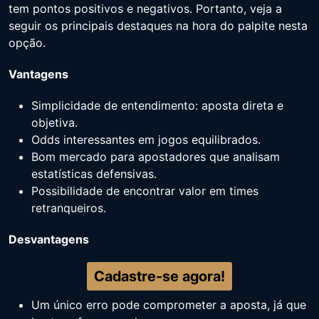
tem pontos positivos e negativos. Portanto, veja a
seguir os principais destaques na hora do palpite nesta
opção.
Vantagens
Simplicidade de entendimento: aposta direta e
objetiva.
Odds interessantes em jogos equilibrados.
Bom mercado para apostadores que analisam
estatísticas defensivas.
Possibilidade de encontrar valor em times
retranqueiros.
Desvantagens
Cadastre-se agora!
Um único erro pode comprometer a aposta, já que