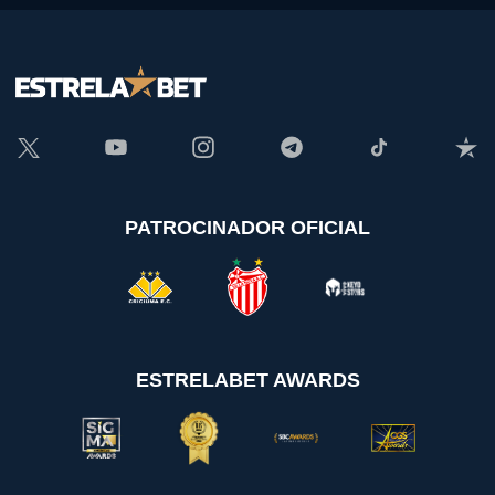
PATROCINADOR OFICIAL
ESTRELABET AWARDS