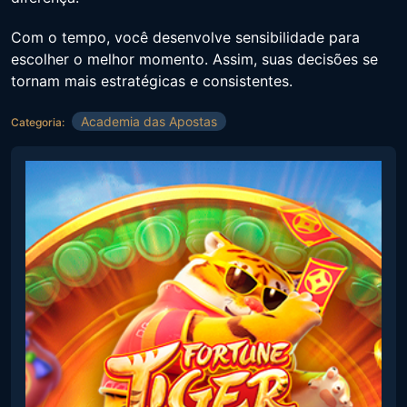
Com o tempo, você desenvolve sensibilidade para
escolher o melhor momento. Assim, suas decisões se
tornam mais estratégicas e consistentes.
Academia das Apostas
Categoria: