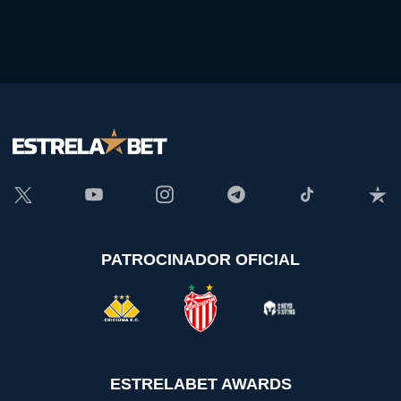
PATROCINADOR OFICIAL
ESTRELABET AWARDS