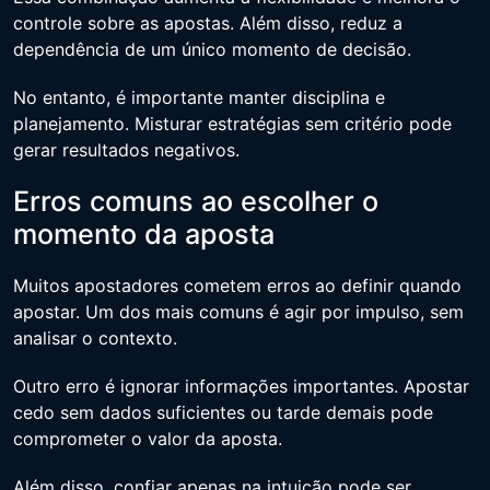
controle sobre as apostas. Além disso, reduz a
dependência de um único momento de decisão.
No entanto, é importante manter disciplina e
planejamento. Misturar estratégias sem critério pode
gerar resultados negativos.
Erros comuns ao escolher o
momento da aposta
Muitos apostadores cometem erros ao definir quando
apostar. Um dos mais comuns é agir por impulso, sem
analisar o contexto.
Outro erro é ignorar informações importantes. Apostar
cedo sem dados suficientes ou tarde demais pode
comprometer o valor da aposta.
Além disso, confiar apenas na intuição pode ser