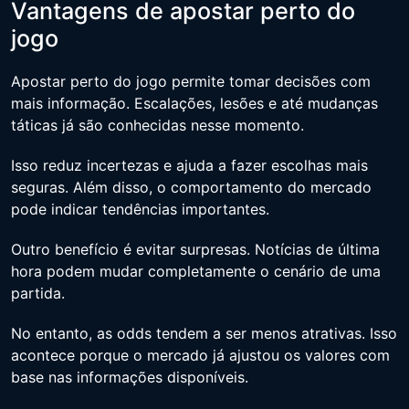
Vantagens de apostar perto do
jogo
Apostar perto do jogo permite tomar decisões com
mais informação. Escalações, lesões e até mudanças
táticas já são conhecidas nesse momento.
Isso reduz incertezas e ajuda a fazer escolhas mais
seguras. Além disso, o comportamento do mercado
pode indicar tendências importantes.
Outro benefício é evitar surpresas. Notícias de última
hora podem mudar completamente o cenário de uma
partida.
No entanto, as odds tendem a ser menos atrativas. Isso
acontece porque o mercado já ajustou os valores com
base nas informações disponíveis.