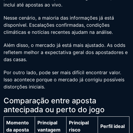
inclui até apostas ao vivo.
Nesse cenário, a maioria das informações já está
disponível. Escalações confirmadas, condições
climáticas e notícias recentes ajudam na análise.
Além disso, o mercado já está mais ajustado. As odds
refletem melhor a expectativa geral dos apostadores e
das casas.
Por outro lado, pode ser mais difícil encontrar valor.
Isso acontece porque o mercado já corrigiu possíveis
distorções iniciais.
Comparação entre aposta
antecipada ou perto do jogo
Momento
Principal
Principal
Perfil ideal
da aposta
vantagem
risco