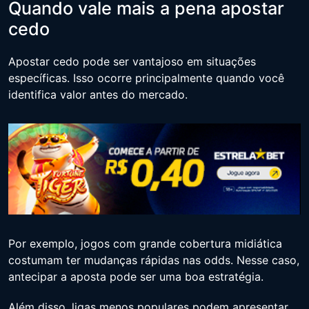
Quando vale mais a pena apostar
cedo
Apostar cedo pode ser vantajoso em situações
específicas. Isso ocorre principalmente quando você
identifica valor antes do mercado.
Por exemplo, jogos com grande cobertura midiática
costumam ter mudanças rápidas nas odds. Nesse caso,
antecipar a aposta pode ser uma boa estratégia.
Além disso, ligas menos populares podem apresentar