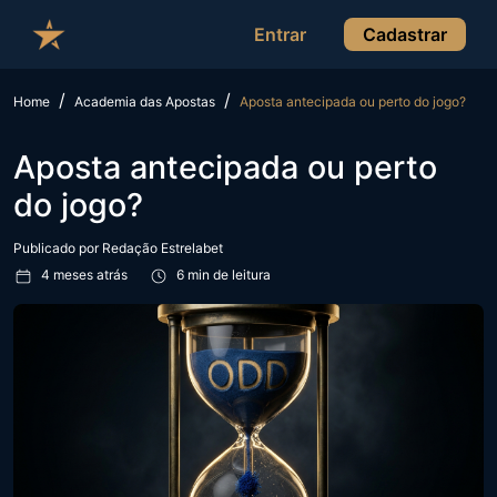
Entrar
Cadastrar
Home
Academia das Apostas
Aposta antecipada ou perto do jogo?
Aposta antecipada ou perto
do jogo?
Publicado por
Redação Estrelabet
4 meses atrás
6 min de leitura