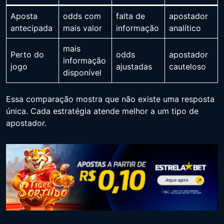
Aposta
odds com
falta de
apostador
antecipada
mais valor
informação
analítico
mais
Perto do
odds
apostador
informação
jogo
ajustadas
cauteloso
disponível
Essa comparação mostra que não existe uma resposta
única. Cada estratégia atende melhor a um tipo de
apostador.