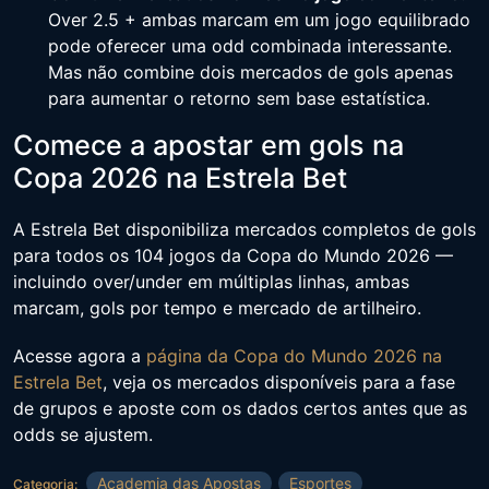
Over 2.5 + ambas marcam em um jogo equilibrado
pode oferecer uma odd combinada interessante.
Mas não combine dois mercados de gols apenas
para aumentar o retorno sem base estatística.
Comece a apostar em gols na
Copa 2026 na Estrela Bet
A Estrela Bet disponibiliza mercados completos de gols
para todos os 104 jogos da Copa do Mundo 2026 —
incluindo over/under em múltiplas linhas, ambas
marcam, gols por tempo e mercado de artilheiro.
Acesse agora a
página da Copa do Mundo 2026 na
Estrela Bet
, veja os mercados disponíveis para a fase
de grupos e aposte com os dados certos antes que as
odds se ajustem.
Academia das Apostas
Esportes
Categoria: