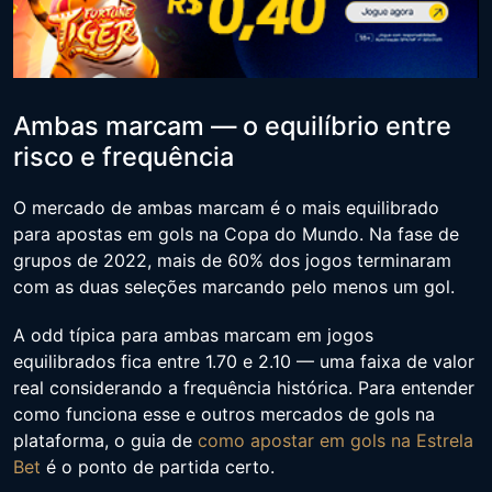
Ambas marcam — o equilíbrio entre
risco e frequência
O mercado de ambas marcam é o mais equilibrado
para apostas em gols na Copa do Mundo. Na fase de
grupos de 2022, mais de 60% dos jogos terminaram
com as duas seleções marcando pelo menos um gol.
A odd típica para ambas marcam em jogos
equilibrados fica entre 1.70 e 2.10 — uma faixa de valor
real considerando a frequência histórica. Para entender
como funciona esse e outros mercados de gols na
plataforma, o guia de
como apostar em gols na Estrela
Bet
é o ponto de partida certo.