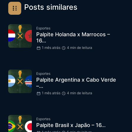
Posts similares
Esportes
Palpite Holanda x Marrocos –
16…
1 mês atrás
4 min de leitura
Esportes
Palpite Argentina x Cabo Verde
–…
1 mês atrás
4 min de leitura
Esportes
Palpite Brasil x Japão – 16…