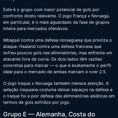
Este é o grupo com maior potencial de gols por
confronto direto relevante. O jogo França x Noruega,
em particular, é o mais aguardado da fase de grupos
inteira para mercados ofensivos.
Mbappé contra uma defesa norueguesa que prioriza o
ataque. Haaland contra uma defesa francesa que
sofreu poucos gols nas eliminatórias, mas enfrenta um
atacante fora da curva. Os dois lados têm razões
concretas para marcar — o que é exatamente o perfil
ideal para o mercado de ambas marcam e over 2.5.
O jogo Iraque x Noruega também merece atenção. A
seleção iraquiana costuma deixar espaços na defesa e
o Iraque foi a pior defesa das eliminatórias asiáticas em
termos de gols sofridos por jogo.
Grupo E — Alemanha, Costa do