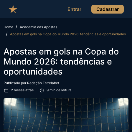
Entrar
Cadastrar
Home
Academia das Apostas
Apostas em gols na Copa do Mundo 2026: tendências e oportunidades
Apostas em gols na Copa do
Mundo 2026: tendências e
oportunidades
Publicado por
Redação Estrelabet
2 meses atrás
9 min de leitura