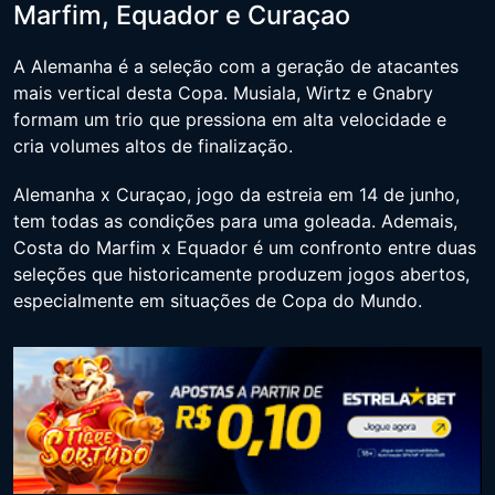
Marfim, Equador e Curaçao
A Alemanha é a seleção com a geração de atacantes
mais vertical desta Copa. Musiala, Wirtz e Gnabry
formam um trio que pressiona em alta velocidade e
cria volumes altos de finalização.
Alemanha x Curaçao, jogo da estreia em 14 de junho,
tem todas as condições para uma goleada. Ademais,
Costa do Marfim x Equador é um confronto entre duas
seleções que historicamente produzem jogos abertos,
especialmente em situações de Copa do Mundo.