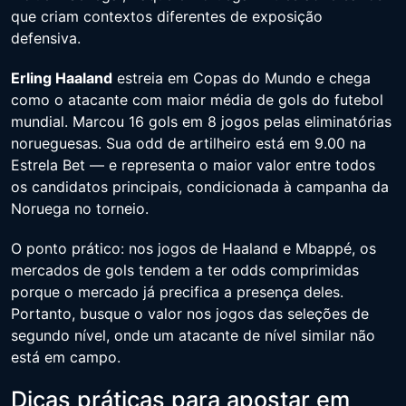
que criam contextos diferentes de exposição
defensiva.
Erling Haaland
estreia em Copas do Mundo e chega
como o atacante com maior média de gols do futebol
mundial. Marcou 16 gols em 8 jogos pelas eliminatórias
norueguesas. Sua odd de artilheiro está em 9.00 na
Estrela Bet — e representa o maior valor entre todos
os candidatos principais, condicionada à campanha da
Noruega no torneio.
O ponto prático: nos jogos de Haaland e Mbappé, os
mercados de gols tendem a ter odds comprimidas
porque o mercado já precifica a presença deles.
Portanto, busque o valor nos jogos das seleções de
segundo nível, onde um atacante de nível similar não
está em campo.
Dicas práticas para apostar em