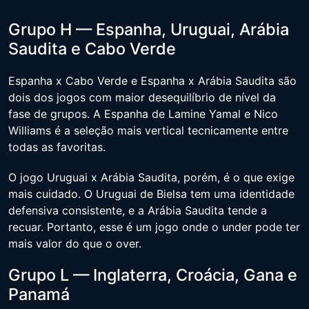
Grupo H — Espanha, Uruguai, Arábia
Saudita e Cabo Verde
Espanha x Cabo Verde e Espanha x Arábia Saudita são
dois dos jogos com maior desequilíbrio de nível da
fase de grupos. A Espanha de Lamine Yamal e Nico
Williams é a seleção mais vertical tecnicamente entre
todas as favoritas.
O jogo Uruguai x Arábia Saudita, porém, é o que exige
mais cuidado. O Uruguai de Bielsa tem uma identidade
defensiva consistente, e a Arábia Saudita tende a
recuar. Portanto, esse é um jogo onde o under pode ter
mais valor do que o over.
Grupo L — Inglaterra, Croácia, Gana e
Panamá