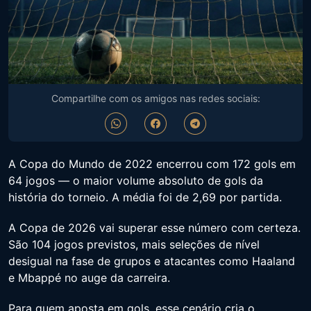
Compartilhe com os amigos nas redes sociais:
A Copa do Mundo de 2022 encerrou com 172 gols em
64 jogos — o maior volume absoluto de gols da
história do torneio. A média foi de 2,69 por partida.
A Copa de 2026 vai superar esse número com certeza.
São 104 jogos previstos, mais seleções de nível
desigual na fase de grupos e atacantes como Haaland
e Mbappé no auge da carreira.
Para quem aposta em gols, esse cenário cria o