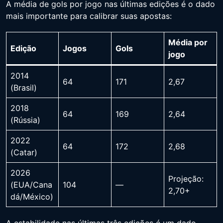
A média de gols por jogo nas últimas edições é o dado
mais importante para calibrar suas apostas:
Média por
Edição
Jogos
Gols
jogo
2014
64
171
2,67
(Brasil)
2018
64
169
2,64
(Rússia)
2022
64
172
2,68
(Catar)
2026
Projeção:
(EUA/Cana
104
—
2,70+
dá/México)