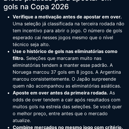
gols na Copa 2026
Verifique a motivação antes de apostar em over.
Uma seleção já classificada na terceira rodada não
tem incentivo para abrir o jogo. O número de gols
esperado cai nesses jogos mesmo que o nível
técnico seja alto.
Use o histórico de gols nas eliminatórias como
filtro.
Seleções que marcaram muito nas
eliminatórias tendem a manter esse padrão. A
Noruega marcou 37 gols em 8 jogos. A Argentina
marcou consistentemente. O Japão surpreende
quem não acompanhou as eliminatórias asiáticas.
Aposte em over antes da primeira rodada.
As
odds de over tendem a cair após resultados com
muitos gols na estreia das seleções. Se você quer
o melhor preço, entre antes que o mercado
atualize.
Combine mercados no mesmo jogo com critério.