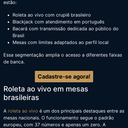
estão:
Roleta ao vivo com crupiê brasileiro
Blackjack com atendimento em português
Bacará com transmissão dedicada ao público do
Brasil
Mesas com limites adaptados ao perfil local
Essa segmentação amplia o acesso a diferentes faixas
de banca.
Cadastre-se agora!
Roleta ao vivo em mesas
brasileiras
A
roleta ao vivo
é um dos principais destaques entre as
mesas nacionais. O funcionamento segue o padrão
europeu, com 37 números e apenas um zero. A