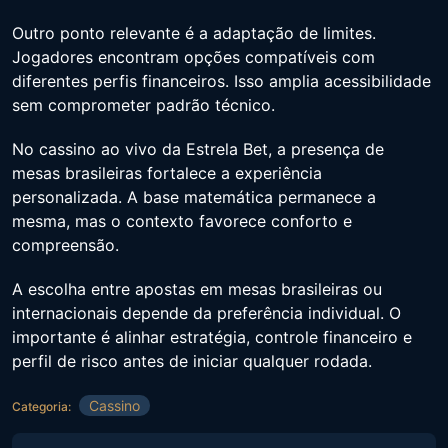
Outro ponto relevante é a adaptação de limites.
Jogadores encontram opções compatíveis com
diferentes perfis financeiros. Isso amplia acessibilidade
sem comprometer padrão técnico.
No cassino ao vivo da Estrela Bet, a presença de
mesas brasileiras fortalece a experiência
personalizada. A base matemática permanece a
mesma, mas o contexto favorece conforto e
compreensão.
A escolha entre apostas em mesas brasileiras ou
internacionais depende da preferência individual. O
importante é alinhar estratégia, controle financeiro e
perfil de risco antes de iniciar qualquer rodada.
Cassino
Categoria: