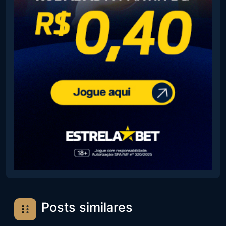
Posts similares