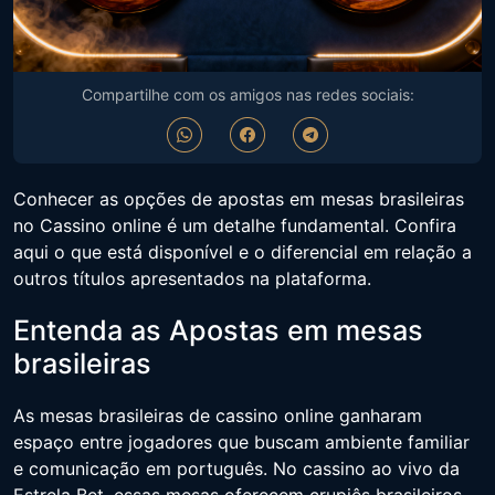
Compartilhe com os amigos nas redes sociais:
Conhecer as opções de apostas em mesas brasileiras
no Cassino online é um detalhe fundamental. Confira
aqui o que está disponível e o diferencial em relação a
outros títulos apresentados na plataforma.
Entenda as Apostas em mesas
brasileiras
As mesas brasileiras de cassino online ganharam
espaço entre jogadores que buscam ambiente familiar
e comunicação em português. No cassino ao vivo da
Estrela Bet, essas mesas oferecem crupiês brasileiros,