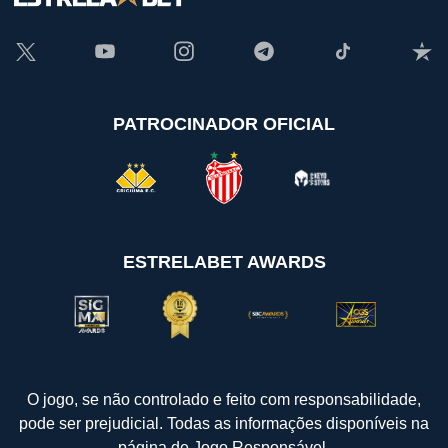
PATROCINADOR OFICIAL
ESTRELABET AWARDS
O jogo, se não controlado e feito com responsabilidade,
pode ser prejudicial. Todas as informações disponíveis na
página de
Jogo Responsável
.