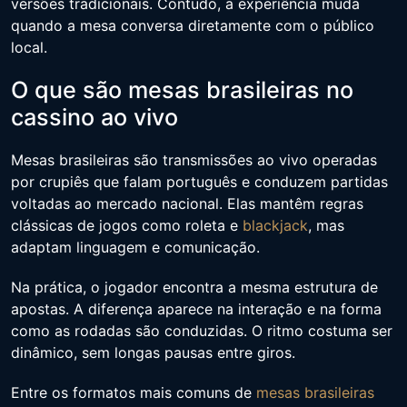
versões tradicionais. Contudo, a experiência muda
quando a mesa conversa diretamente com o público
local.
O que são mesas brasileiras no
cassino ao vivo
Mesas brasileiras são transmissões ao vivo operadas
por crupiês que falam português e conduzem partidas
voltadas ao mercado nacional. Elas mantêm regras
clássicas de jogos como roleta e
blackjack
, mas
adaptam linguagem e comunicação.
Na prática, o jogador encontra a mesma estrutura de
apostas. A diferença aparece na interação e na forma
como as rodadas são conduzidas. O ritmo costuma ser
dinâmico, sem longas pausas entre giros.
Entre os formatos mais comuns de
mesas brasileiras