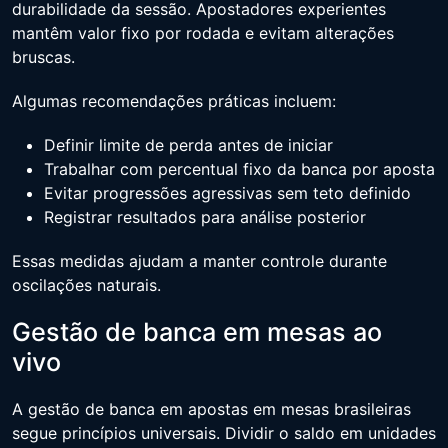
durabilidade da sessão. Apostadores experientes
mantêm valor fixo por rodada e evitam alterações
bruscas.
Algumas recomendações práticas incluem:
Definir limite de perda antes de iniciar
Trabalhar com percentual fixo da banca por aposta
Evitar progressões agressivas sem teto definido
Registrar resultados para análise posterior
Essas medidas ajudam a manter controle durante
oscilações naturais.
Gestão de banca em mesas ao
vivo
A gestão de banca em apostas em mesas brasileiras
segue princípios universais. Dividir o saldo em unidades