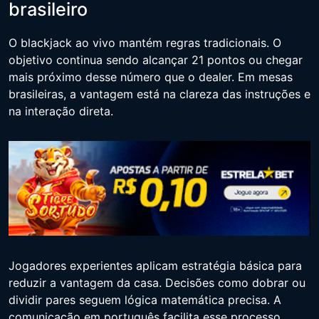
brasileiro
O blackjack ao vivo mantém regras tradicionais. O
objetivo continua sendo alcançar 21 pontos ou chegar
mais próximo desse número que o dealer. Em mesas
brasileiras, a vantagem está na clareza das instruções e
na interação direta.
Jogadores experientes aplicam estratégia básica para
reduzir a vantagem da casa. Decisões como dobrar ou
dividir pares seguem lógica matemática precisa. A
comunicação em português facilita esse processo.