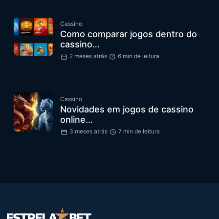
Cassino
Como comparar jogos dentro do
cassino…
2 meses atrás
6 min de leitura
Cassino
Novidades em jogos de cassino
online…
3 meses atrás
7 min de leitura