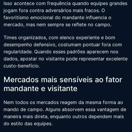
Isso acontece com frequência quando equipes grandes
jogam fora contra adversários mais fracos. O
favoritismo emocional do mandante influencia o
mercado, mas nem sempre se reflete no campo.
Times organizados, com elenco experiente e bom
desempenho defensivo, costumam pontuar fora com
regularidade. Quando esses padrões aparecem nos
dados, apostar no visitante pode representar excelente
custo-benefício.
Mercados mais sensíveis ao fator
mandante e visitante
Nem todos os mercados reagem da mesma forma ao
mando de campo. Alguns absorvem essa vantagem de
maneira mais direta, enquanto outros dependem mais
do estilo das equipes.