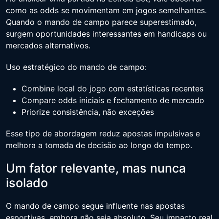
como as odds se movimentam em jogos semelhantes.
Quando o mando de campo parece superestimado,
surgem oportunidades interessantes em handicaps ou
mercados alternativos.
Uso estratégico do mando de campo:
Combine local do jogo com estatísticas recentes
Compare odds iniciais e fechamento de mercado
Priorize consistência, não exceções
Esse tipo de abordagem reduz apostas impulsivas e
melhora a tomada de decisão ao longo do tempo.
Um fator relevante, mas nunca
isolado
O mando de campo segue influente nas apostas
esportivas, embora não seja absoluto. Seu impacto real