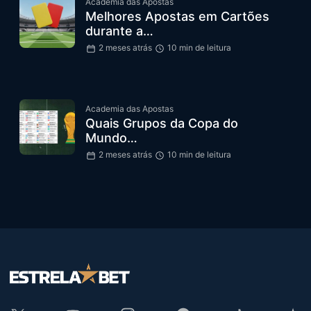
Academia das Apostas
Melhores Apostas em Cartões
durante a…
2 meses atrás
10 min de leitura
Academia das Apostas
Quais Grupos da Copa do
Mundo…
2 meses atrás
10 min de leitura