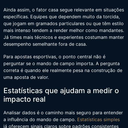
Ainda assim, o fator casa segue relevante em situações
específicas. Equipes que dependem muito da torcida,
que jogam em gramados particulares ou que têm estilo
mais intenso tendem a render melhor como mandantes.
Já times mais técnicos e experientes costumam manter
desempenho semelhante fora de casa.
Para apostas esportivas, o ponto central não é
perguntar se o mando de campo importa. A pergunta
correta é quando ele realmente pesa na construção de
uma aposta de valor.
Estatísticas que ajudam a medir o
impacto real
Analisar dados é o caminho mais seguro para entender
a influência do mando de campo.
Estatísticas simples
já oferecem sinais claros sobre padrões consistentes