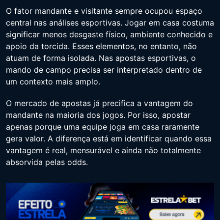
O fator mandante e visitante sempre ocupou espaço
central nas análises esportivas. Jogar em casa costuma
significar menos desgaste físico, ambiente conhecido e
apoio da torcida. Esses elementos, no entanto, não
atuam de forma isolada. Nas apostas esportivas, o
mando de campo precisa ser interpretado dentro de
um contexto mais amplo.
O mercado de apostas já precifica a vantagem do
mandante na maioria dos jogos. Por isso, apostar
apenas porque uma equipe joga em casa raramente
gera valor. A diferença está em identificar quando essa
vantagem é real, mensurável e ainda não totalmente
absorvida pelas odds.