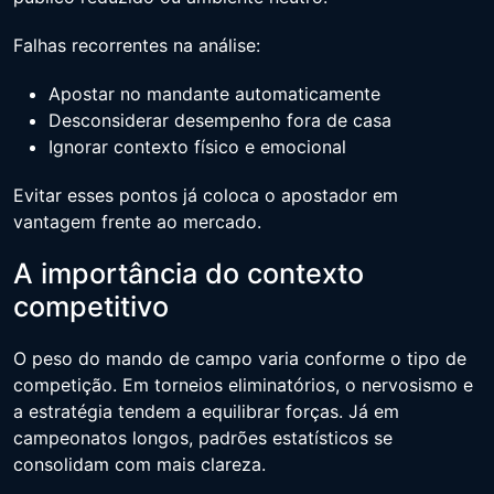
Falhas recorrentes na análise:
Apostar no mandante automaticamente
Desconsiderar desempenho fora de casa
Ignorar contexto físico e emocional
Evitar esses pontos já coloca o apostador em
vantagem frente ao mercado.
A importância do contexto
competitivo
O peso do mando de campo varia conforme o tipo de
competição. Em torneios eliminatórios, o nervosismo e
a estratégia tendem a equilibrar forças. Já em
campeonatos longos, padrões estatísticos se
consolidam com mais clareza.