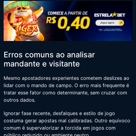
Erros comuns ao analisar
mandante e visitante
Mesmo apostadores experientes cometem deslizes ao
lidar com o mando de campo. O erro mais frequente é
tratar esse fator como determinante, sem cruzar com
outros dados.
Ignorar fase recente, desfalques e estilo de jogo
costuma gerar apostas mal calibradas. Outro equívoco
comum é supervalorizar a torcida em jogos com
público reduzido ou ambiente neutro.