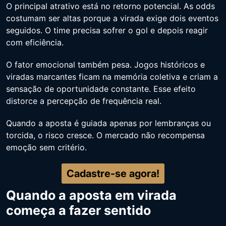
O principal atrativo está no retorno potencial. As odds
costumam ser altas porque a virada exige dois eventos
seguidos. O time precisa sofrer o gol e depois reagir
com eficiência.
O fator emocional também pesa. Jogos históricos e
viradas marcantes ficam na memória coletiva e criam a
sensação de oportunidade constante. Esse efeito
distorce a percepção de frequência real.
Quando a aposta é guiada apenas por lembranças ou
torcida, o risco cresce. O mercado não recompensa
emoção sem critério.
Cadastre-se agora!
Quando a aposta em virada
começa a fazer sentido