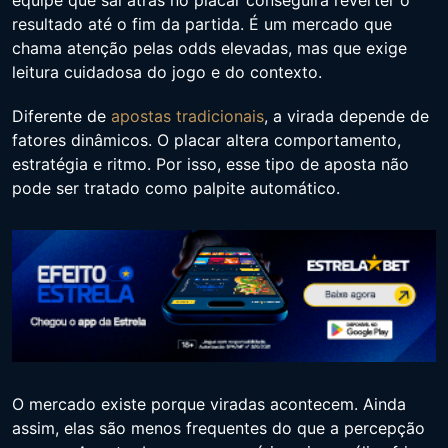
resultado até o fim da partida. É um mercado que
chama atenção pelas odds elevadas, mas que exige
leitura cuidadosa do jogo e do contexto.
Diferente de
apostas tradicionais
, a virada depende de
fatores dinâmicos. O placar altera comportamento,
estratégia e ritmo. Por isso, esse tipo de aposta não
pode ser tratado como palpite automático.
O mercado existe porque viradas acontecem. Ainda
assim, elas são menos frequentes do que a percepção