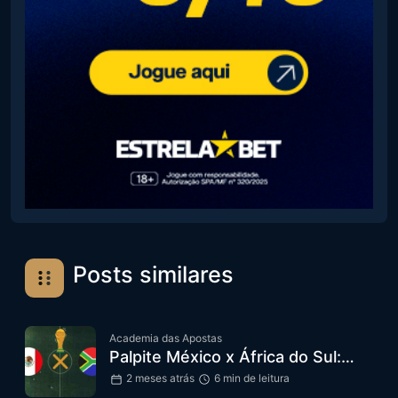
Posts similares
Academia das Apostas
Palpite México x África do Sul:…
2 meses atrás
6 min de leitura