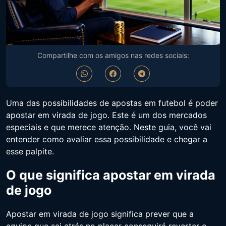
Compartilhe com os amigos nas redes sociais:
Uma das possibilidades de apostas em futebol é poder
apostar em virada de jogo. Este é um dos mercados
especiais e que merece atenção. Neste guia, você vai
entender como avaliar essa possibilidade e chegar a
esse palpite.
O que significa apostar em virada
de jogo
Apostar em virada de jogo significa prever que a
equipe que sai atrás no placar conseguirá reverter o