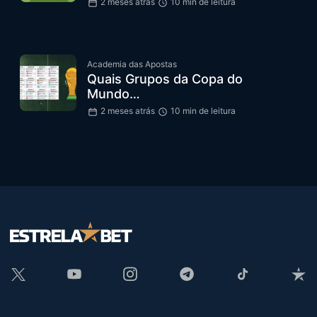
2 meses atrás
10 min de leitura
Academia das Apostas
Quais Grupos da Copa do
Mundo…
2 meses atrás
10 min de leitura