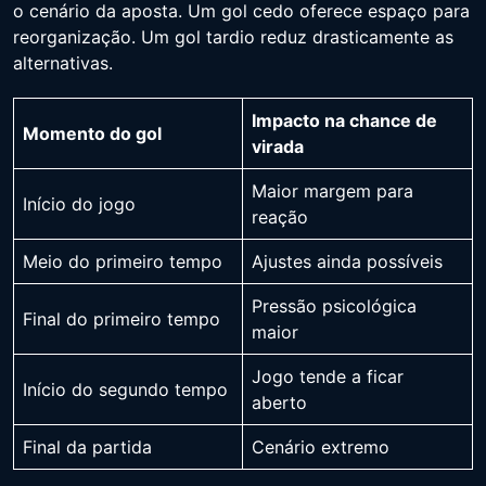
o cenário da aposta. Um gol cedo oferece espaço para
reorganização. Um gol tardio reduz drasticamente as
alternativas.
Impacto na chance de
Momento do gol
virada
Maior margem para
Início do jogo
reação
Meio do primeiro tempo
Ajustes ainda possíveis
Pressão psicológica
Final do primeiro tempo
maior
Jogo tende a ficar
Início do segundo tempo
aberto
Final da partida
Cenário extremo