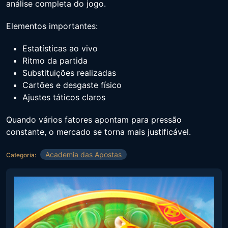
análise completa do jogo.
Elementos importantes:
Estatísticas ao vivo
Ritmo da partida
Substituições realizadas
Cartões e desgaste físico
Ajustes táticos claros
Quando vários fatores apontam para pressão
constante, o mercado se torna mais justificável.
Academia das Apostas
Categoria: