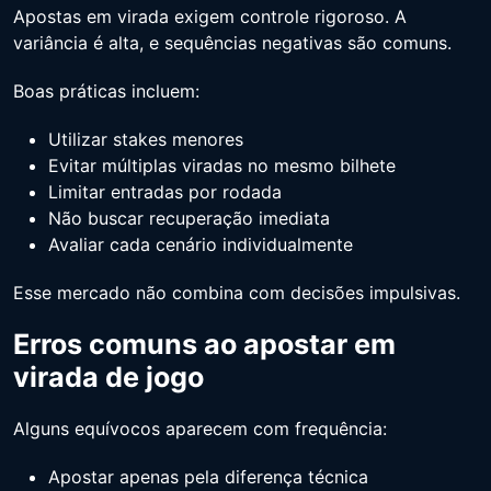
Apostas em virada exigem controle rigoroso. A
variância é alta, e sequências negativas são comuns.
Boas práticas incluem:
Utilizar stakes menores
Evitar múltiplas viradas no mesmo bilhete
Limitar entradas por rodada
Não buscar recuperação imediata
Avaliar cada cenário individualmente
Esse mercado não combina com decisões impulsivas.
Erros comuns ao apostar em
virada de jogo
Alguns equívocos aparecem com frequência:
Apostar apenas pela diferença técnica