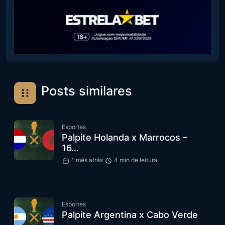
Posts similares
Esportes
Palpite Holanda x Marrocos –
16…
1 mês atrás
4 min de leitura
Esportes
Palpite Argentina x Cabo Verde