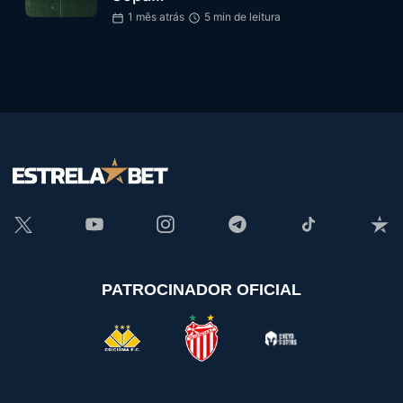
1 mês atrás
5 min de leitura
PATROCINADOR OFICIAL