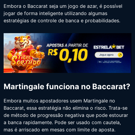
Embora o Baccarat seja um jogo de azar, é possível
jogar de forma inteligente utilizando algumas
estratégias de controle de banca e probabilidades.
Martingale funciona no Baccarat?
Embora muitos apostadores usem Martingale no
Baccarat, essa estratégia não elimina o risco. Trata-se
de método de progressão negativa que pode estourar
a banca rapidamente. Pode ser usado com cautela,
mas é arriscado em mesas com limite de aposta.