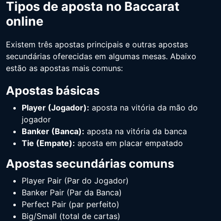
Tipos de aposta no Baccarat
online
Existem três apostas principais e outras apostas
secundárias oferecidas em algumas mesas. Abaixo
estão as apostas mais comuns:
Apostas básicas
Player (Jogador):
aposta na vitória da mão do
jogador
Banker (Banca):
aposta na vitória da banca
Tie (Empate):
aposta em placar empatado
Apostas secundárias comuns
Player Pair (Par do Jogador)
Banker Pair (Par da Banca)
Perfect Pair (par perfeito)
Big/Small (total de cartas)