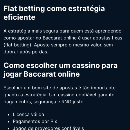
Flat betting como estratégia
eficiente
A estratégia mais segura para quem está aprendendo
como apostar no Baccarat online é usar apostas fixas
(flat betting). Aposte sempre o mesmo valor, sem
dobrar após perdas.
Como escolher um cassino para
jogar Baccarat online
Escolher um bom site de apostas é tão importante
quanto a estratégia. Um cassino confiável garante
pagamentos, segurança e RNG justo.
Licença válida
Pagamentos por Pix
Jogos de provedores confiáveis