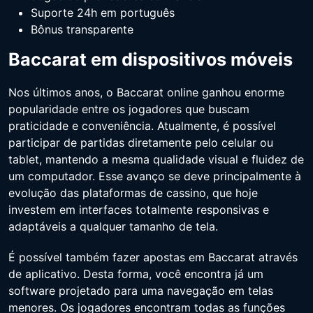
Suporte 24h em português
Bônus transparente
Baccarat em dispositivos móveis
Nos últimos anos, o Baccarat online ganhou enorme
popularidade entre os jogadores que buscam
praticidade e conveniência. Atualmente, é possível
participar de partidas diretamente pelo celular ou
tablet, mantendo a mesma qualidade visual e fluidez de
um computador. Esse avanço se deve principalmente à
evolução das plataformas de cassino, que hoje
investem em interfaces totalmente responsivas e
adaptáveis a qualquer tamanho de tela.
É possível também fazer apostas em Baccarat através
de aplicativo. Desta forma, você encontra já um
software projetado para uma navegação em telas
menores. Os jogadores encontram todas as funções