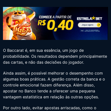
O Baccarat é, em sua essência, um jogo de
probabilidade. Os resultados dependem principalmente
das cartas, e não das decisões do jogador.
Ainda assim, é possível melhorar o desempenho com
algumas boas práticas. A gestão correta da banca e o
controle emocional fazem diferença. Além disso,
apostar no Banco tende a oferecer uma pequena
vantagem estatística em relação às outras opções.
Por outro lado, evitar apostas arriscadas, como o