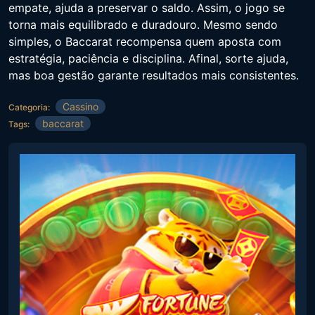
empate, ajuda a preservar o saldo. Assim, o jogo se
torna mais equilibrado e duradouro. Mesmo sendo
simples, o Baccarat recompensa quem aposta com
estratégia, paciência e disciplina. Afinal, sorte ajuda,
mas boa gestão garante resultados mais consistentes.
Cassino
Categoria:
baccarat
Tags: