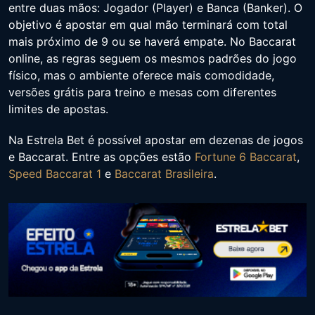
entre duas mãos: Jogador (Player) e Banca (Banker). O
objetivo é apostar em qual mão terminará com total
mais próximo de 9 ou se haverá empate. No Baccarat
online, as regras seguem os mesmos padrões do jogo
físico, mas o ambiente oferece mais comodidade,
versões grátis para treino e mesas com diferentes
limites de apostas.
Na Estrela Bet é possível apostar em dezenas de jogos
e Baccarat. Entre as opções estão
Fortune 6 Baccarat
,
Speed Baccarat 1
e
Baccarat Brasileira
.