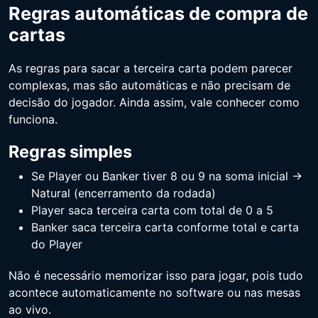
Regras automáticas de compra de
cartas
As regras para sacar a terceira carta podem parecer
complexas, mas são automáticas e não precisam de
decisão do jogador. Ainda assim, vale conhecer como
funciona.
Regras simples
Se Player ou Banker tiver 8 ou 9 na soma inicial →
Natural (encerramento da rodada)
Player saca terceira carta com total de 0 a 5
Banker saca terceira carta conforme total e carta
do Player
Não é necessário memorizar isso para jogar, pois tudo
acontece automaticamente no software ou nas mesas
ao vivo.