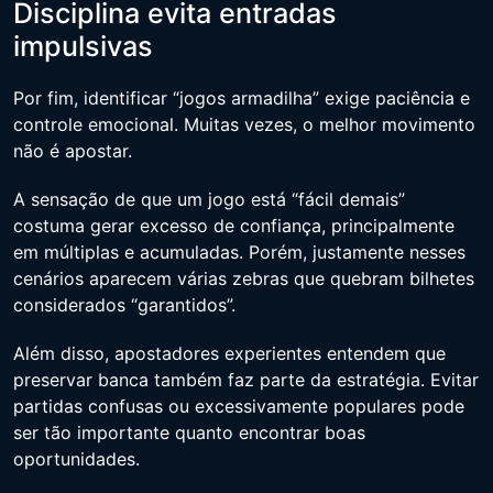
Disciplina evita entradas
impulsivas
Por fim, identificar “jogos armadilha” exige paciência e
controle emocional. Muitas vezes, o melhor movimento
não é apostar.
A sensação de que um jogo está “fácil demais”
costuma gerar excesso de confiança, principalmente
em múltiplas e acumuladas. Porém, justamente nesses
cenários aparecem várias zebras que quebram bilhetes
considerados “garantidos”.
Além disso, apostadores experientes entendem que
preservar banca também faz parte da estratégia. Evitar
partidas confusas ou excessivamente populares pode
ser tão importante quanto encontrar boas
oportunidades.