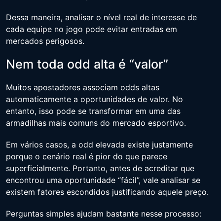
Dessa maneira, analisar o nível real de interesse de
cada equipe no jogo pode evitar entradas em
mercados perigosos.
Nem toda odd alta é “valor”
Muitos apostadores associam odds altas
automaticamente a oportunidades de valor. No
entanto, isso pode se transformar em uma das
armadilhas mais comuns do mercado esportivo.
Em vários casos, a odd elevada existe justamente
porque o cenário real é pior do que parece
superficialmente. Portanto, antes de acreditar que
encontrou uma oportunidade “fácil”, vale analisar se
existem fatores escondidos justificando aquele preço.
Perguntas simples ajudam bastante nesse processo: