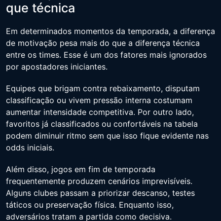
que técnica
Em determinados momentos da temporada, a diferença
de motivação pesa mais do que a diferença técnica
entre os times. Esse é um dos fatores mais ignorados
por apostadores iniciantes.
Equipes que brigam contra rebaixamento, disputam
classificação ou vivem pressão interna costumam
aumentar intensidade competitiva. Por outro lado,
favoritos já classificados ou confortáveis na tabela
podem diminuir ritmo sem que isso fique evidente nas
odds iniciais.
Além disso, jogos em fim de temporada
frequentemente produzem cenários imprevisíveis.
Alguns clubes passam a priorizar descanso, testes
táticos ou preservação física. Enquanto isso,
adversários tratam a partida como decisiva.