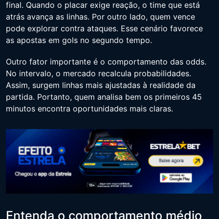
final. Quando o placar exige reação, o time que está
atrás avança as linhas. Por outro lado, quem vence
pode explorar contra ataques. Esse cenário favorece
as apostas em gols no segundo tempo.
Outro fator importante é o comportamento das odds.
No intervalo, o mercado recalcula probabilidades.
Assim, surgem linhas mais ajustadas à realidade da
partida. Portanto, quem analisa bem os primeiros 45
minutos encontra oportunidades mais claras.
Entenda o comportamento médio