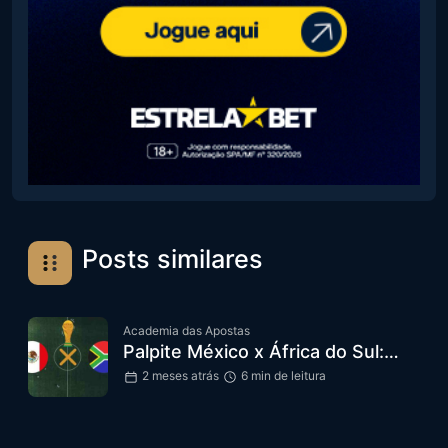
Posts similares
Academia das Apostas
Palpite México x África do Sul:…
2 meses atrás
6 min de leitura