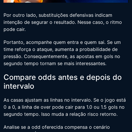
Por outro lado, substituições defensivas indicam
intenção de segurar o resultado. Nesse caso, o ritmo
pode cair.
Portanto, acompanhe quem entra e quem sai. Se um
time reforça o ataque, aumenta a probabilidade de
pressão. Consequentemente, as apostas em gols no
segundo tempo tornam se mais interessantes.
Compare odds antes e depois do
intervalo
As casas ajustam as linhas no intervalo. Se o jogo está
0 a 0, a linha de over pode cair para 1.0 ou 1.5 gols no
segundo tempo. Isso muda a relação risco retorno.
Analise se a odd oferecida compensa o cenário