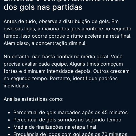
dos gols nas partidas
Antes de tudo, observe a distribuição de gols. Em
diversas ligas, a maioria dos gols acontece no segundo
tempo. Isso ocorre porque o ritmo acelera na reta final.
Além disso, a concentração diminui.
No entanto, não basta confiar na média geral. Você
precisa avaliar cada equipe. Alguns times começam
fortes e diminuem intensidade depois. Outros crescem
no segundo tempo. Portanto, identifique padrões
individuais.
Analise estatísticas como:
Percentual de gols marcados após os 45 minutos
Percentual de gols sofridos no segundo tempo
Média de finalizações na etapa final
Frequência de jogos com gol após os 70 minutos