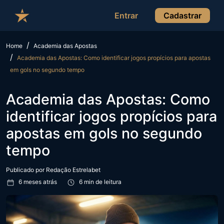
Entrar
Cadastrar
Home
Academia das Apostas
Academia das Apostas: Como identificar jogos propícios para apostas
em gols no segundo tempo
Academia das Apostas: Como
identificar jogos propícios para
apostas em gols no segundo
tempo
Publicado por
Redação Estrelabet
6 meses atrás
6 min de leitura