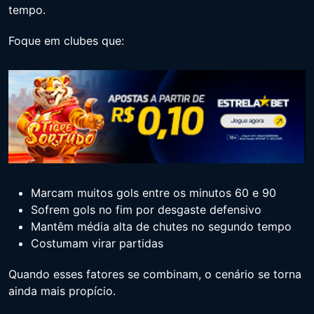
tempo.
Foque em clubes que:
Marcam muitos gols entre os minutos 60 e 90
Sofrem gols no fim por desgaste defensivo
Mantêm média alta de chutes no segundo tempo
Costumam virar partidas
Quando esses fatores se combinam, o cenário se torna
ainda mais propício.