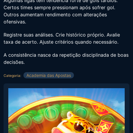
Algumas ligas têm tendência forte de gols tardios.
Certos times sempre pressionam após sofrer gol.
Outros aumentam rendimento com alterações
ofensivas.
Registre suas análises. Crie histórico próprio. Avalie
taxa de acerto. Ajuste critérios quando necessário.
A consistência nasce da repetição disciplinada de boas
decisões.
Academia das Apostas
Categoria: