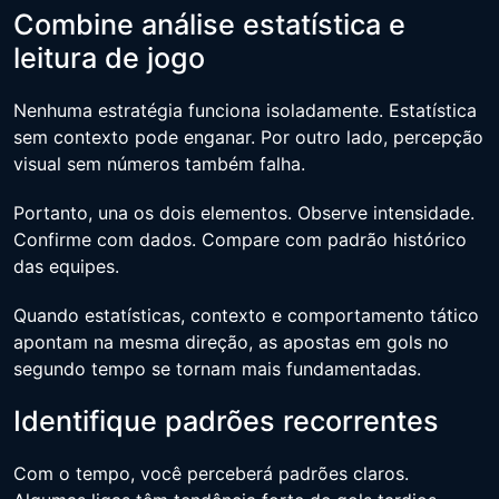
Combine análise estatística e
leitura de jogo
Nenhuma estratégia funciona isoladamente. Estatística
sem contexto pode enganar. Por outro lado, percepção
visual sem números também falha.
Portanto, una os dois elementos. Observe intensidade.
Confirme com dados. Compare com padrão histórico
das equipes.
Quando estatísticas, contexto e comportamento tático
apontam na mesma direção, as apostas em gols no
segundo tempo se tornam mais fundamentadas.
Identifique padrões recorrentes
Com o tempo, você perceberá padrões claros.