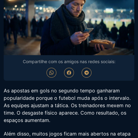
Compartilhe com os amigos nas redes sociais:
As apostas em gols no segundo tempo ganharam
popularidade porque o futebol muda após o intervalo.
As equipes ajustam a tática. Os treinadores mexem no
time. O desgaste físico aparece. Como resultado, os
espaços aumentam.
Além disso, muitos jogos ficam mais abertos na etapa