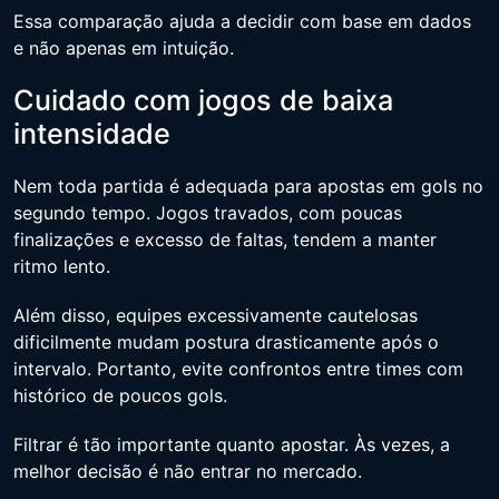
Essa comparação ajuda a decidir com base em dados
e não apenas em intuição.
Cuidado com jogos de baixa
intensidade
Nem toda partida é adequada para apostas em gols no
segundo tempo. Jogos travados, com poucas
finalizações e excesso de faltas, tendem a manter
ritmo lento.
Além disso, equipes excessivamente cautelosas
dificilmente mudam postura drasticamente após o
intervalo. Portanto, evite confrontos entre times com
histórico de poucos gols.
Filtrar é tão importante quanto apostar. Às vezes, a
melhor decisão é não entrar no mercado.