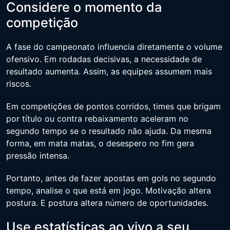
Considere o momento da
competição
A fase do campeonato influencia diretamente o volume
ofensivo. Em rodadas decisivas, a necessidade de
resultado aumenta. Assim, as equipes assumem mais
riscos.
Em competições de pontos corridos, times que brigam
por título ou contra rebaixamento aceleram no
segundo tempo se o resultado não ajuda. Da mesma
forma, em mata matas, o desespero no fim gera
pressão intensa.
Portanto, antes de fazer apostas em gols no segundo
tempo, analise o que está em jogo. Motivação altera
postura. E postura altera número de oportunidades.
Use estatísticas ao vivo a seu