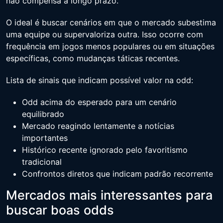
não compensa a longo prazo.
O ideal é buscar cenários em que o mercado subestima
uma equipe ou supervaloriza outra. Isso ocorre com
frequência em jogos menos populares ou em situações
específicas, como mudanças táticas recentes.
Lista de sinais que indicam possível valor na odd:
Odd acima do esperado para um cenário
equilibrado
Mercado reagindo lentamente a notícias
importantes
Histórico recente ignorado pelo favoritismo
tradicional
Confrontos diretos que indicam padrão recorrente
Mercados mais interessantes para
buscar boas odds