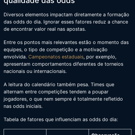
qualidade das odds
Diversos elementos impactam diretamente a formação
das odds do dia. Ignorar esses fatores reduz a chance
de encontrar valor real nas apostas.
Entre os pontos mais relevantes estão o momento das
equipes, o tipo de competição e a motivação
envolvida.
Campeonatos estaduais
, por exemplo,
apresentam comportamentos diferentes de torneios
nacionais ou internacionais.
A leitura do calendário também pesa. Times que
alternam entre competições tendem a poupar
jogadores, o que nem sempre é totalmente refletido
nas odds iniciais.
Tabela de fatores que influenciam as odds do dia: