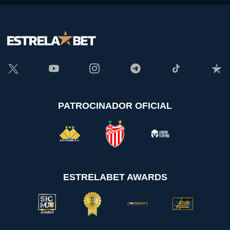
PATROCINADOR OFICIAL
ESTRELABET AWARDS