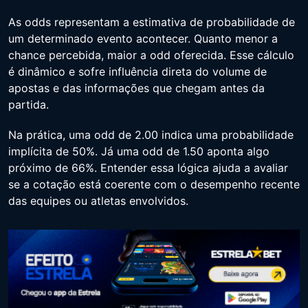
As odds representam a estimativa de probabilidade de
um determinado evento acontecer. Quanto menor a
chance percebida, maior a odd oferecida. Esse cálculo
é dinâmico e sofre influência direta do volume de
apostas e das informações que chegam antes da
partida.
Na prática, uma odd de 2.00 indica uma probabilidade
implícita de 50%. Já uma odd de 1.50 aponta algo
próximo de 66%. Entender essa lógica ajuda a avaliar
se a cotação está coerente com o desempenho recente
das equipes ou atletas envolvidos.