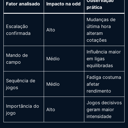
Observação
Fator analisado
Impacto na odd
prática
Mudanças de
Escalação
última hora
Alto
confirmada
alteram
cotações
Influência maior
Mando de
Médio
em ligas
campo
equilibradas
Fadiga costuma
Sequência de
Médio
afetar
jogos
rendimento
Jogos decisivos
Importância do
Alto
geram maior
jogo
intensidade