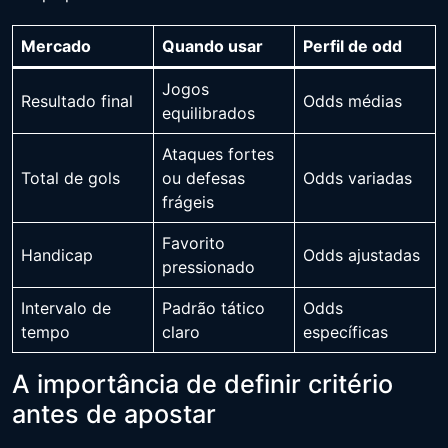
Mercado
Quando usar
Perfil de odd
Jogos
Resultado final
Odds médias
equilibrados
Ataques fortes
Total de gols
ou defesas
Odds variadas
frágeis
Favorito
Handicap
Odds ajustadas
pressionado
Intervalo de
Padrão tático
Odds
tempo
claro
específicas
A importância de definir critério
antes de apostar