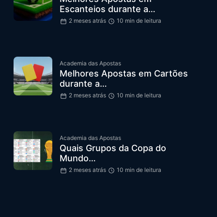
Escanteios durante a…
2 meses atrás
10 min de leitura
Academia das Apostas
Melhores Apostas em Cartões
durante a…
2 meses atrás
10 min de leitura
Academia das Apostas
Quais Grupos da Copa do
Mundo…
2 meses atrás
10 min de leitura