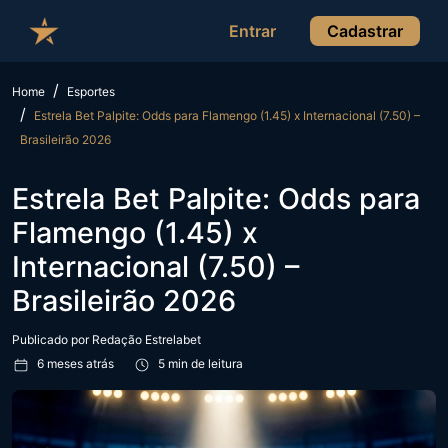
Entrar
Cadastrar
Home
Esportes
Estrela Bet Palpite: Odds para Flamengo (1.45) x Internacional (7.50) –
Brasileirão 2026
Estrela Bet Palpite: Odds para
Flamengo (1.45) x
Internacional (7.50) –
Brasileirão 2026
Publicado por
Redação Estrelabet
6 meses atrás
5 min de leitura