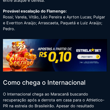
entre ataque e defesa.
Provável escalação do Flamengo:
Rossi; Varela, Vitão, Léo Pereira e Ayrton Lucas; Pulgar
e Evertton Araújo; Arrascaeta, Paquetá e Luiz Araújo;
Pedro.
Como chega o Internacional
O Internacional chega ao Maracanã buscando
recuperação após a derrota em casa para o Athletico-
PR na estreia do Brasileirão. Apesar do resultado