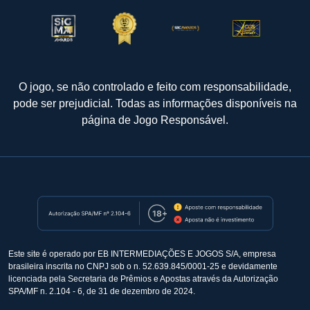
O jogo, se não controlado e feito com responsabilidade,
pode ser prejudicial. Todas as informações disponíveis na
página de
Jogo Responsável
.
Este site é operado por EB INTERMEDIAÇÕES E JOGOS S/A, empresa
brasileira inscrita no CNPJ sob o n. 52.639.845/0001-25 e devidamente
licenciada pela Secretaria de Prêmios e Apostas através da Autorização
SPA/MF n. 2.104 - 6, de 31 de dezembro de 2024.