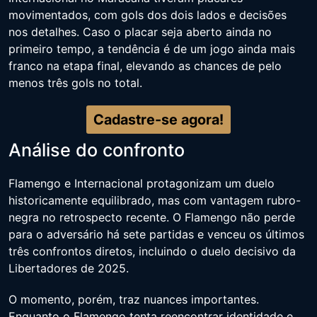
movimentados, com gols dos dois lados e decisões
nos detalhes. Caso o placar seja aberto ainda no
primeiro tempo, a tendência é de um jogo ainda mais
franco na etapa final, elevando as chances de pelo
menos três gols no total.
Cadastre-se agora!
Análise do confronto
Flamengo e Internacional protagonizam um duelo
historicamente equilibrado, mas com vantagem rubro-
negra no retrospecto recente. O Flamengo não perde
para o adversário há sete partidas e venceu os últimos
três confrontos diretos, incluindo o duelo decisivo da
Libertadores de 2025.
O momento, porém, traz nuances importantes.
Enquanto o Flamengo tenta reencontrar identidade e