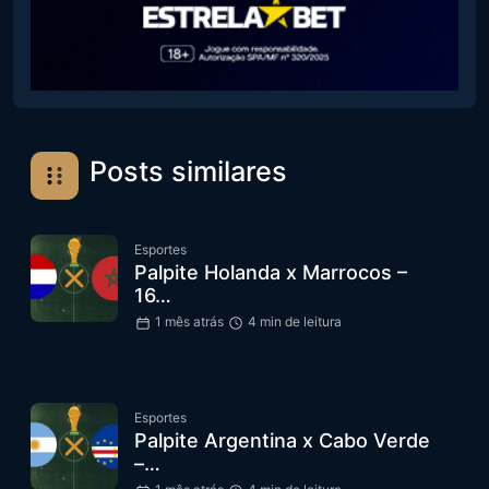
Posts similares
Esportes
Palpite Holanda x Marrocos –
16…
1 mês atrás
4 min de leitura
Esportes
Palpite Argentina x Cabo Verde
–…