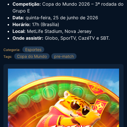
Competição:
Copa do Mundo 2026 – 3ª rodada do
Grupo E
Data:
quinta-feira, 25 de junho de 2026
Horário:
17h (Brasília)
Local:
MetLife Stadium, Nova Jersey
Onde assistir:
Globo, SporTV, CazéTV e SBT.
Esportes
Categoria:
Copa do Mundo
pre-match
Tags: