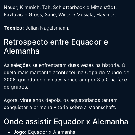
Neuer; Kimmich, Tah, Schlotterbeck e Mittelstädt;
Pavlovic e Gross; Sané, Wirtz e Musiala; Havertz.
Técnico:
Julian Nagelsmann.
Retrospecto entre Equador e
Alemanha
As seleções se enfrentaram duas vezes na história. O
duelo mais marcante aconteceu na Copa do Mundo de
2006, quando os alemães venceram por 3 a 0 na fase
de grupos.
Agora, vinte anos depois, os equatorianos tentam
conquistar a primeira vitória sobre a Mannschaft.
Onde assistir Equador x Alemanha
Jogo:
Equador x Alemanha