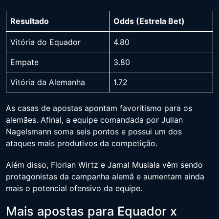
Resultado
Odds (Estrela Bet)
Vitória do Equador
4.80
Empate
3.80
Vitória da Alemanha
1.72
As casas de apostas apontam favoritismo para os
alemães. Afinal, a equipe comandada por Julian
Nagelsmann soma seis pontos e possui um dos
ataques mais produtivos da competição.
Além disso, Florian Wirtz e Jamal Musiala vêm sendo
protagonistas da campanha alemã e aumentam ainda
mais o potencial ofensivo da equipe.
Mais apostas para Equador x