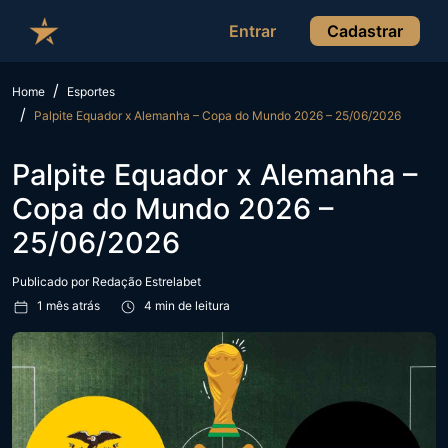
Entrar
Cadastrar
Home
Esportes
Palpite Equador x Alemanha – Copa do Mundo 2026 – 25/06/2026
Palpite Equador x Alemanha –
Copa do Mundo 2026 –
25/06/2026
Publicado por
Redação Estrelabet
1 mês atrás
4 min de leitura