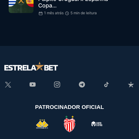
Copa…
1 mês atrás
5 min de leitura
PATROCINADOR OFICIAL