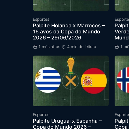
Esportes
Esporte
Palpite Holanda x Marrocos –
Palpi
16 avos da Copa do Mundo
Verde
2026 – 29/06/2026
Mund
1 mês atrás
4 min de leitura
1 mê
Esportes
Esporte
Palpite Uruguai x Espanha –
Palpi
Copa do Mundo 2026 –
Copa