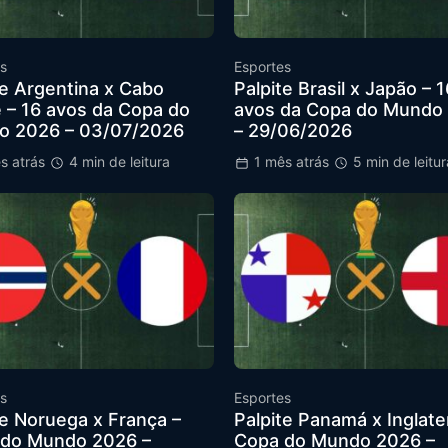
s
Esportes
te Argentina x Cabo
Palpite Brasil x Japão – 1
 – 16 avos da Copa do
avos da Copa do Mundo
o 2026 – 03/07/2026
– 29/06/2026
s atrás
4 min de leitura
1 mês atrás
5 min de leitur
s
Esportes
te Noruega x França –
Palpite Panamá x Inglate
 do Mundo 2026 –
Copa do Mundo 2026 –