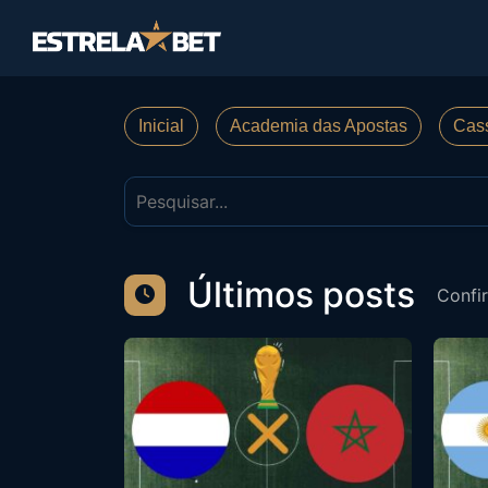
Inicial
Academia das Apostas
Cas
Últimos posts
Confi