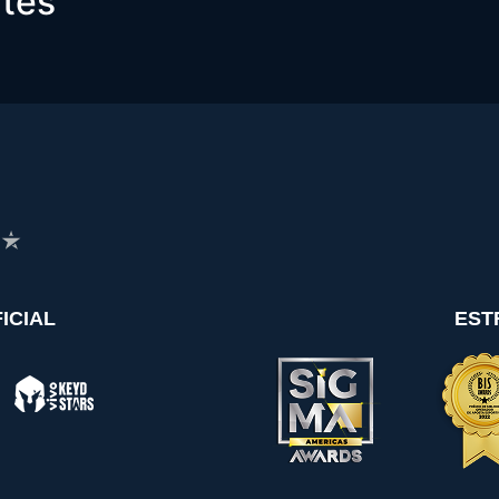
ntes
ICIAL
EST