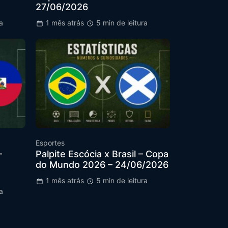
27/06/2026
a
1 mês atrás
5 min de leitura
Esportes
–
Palpite Escócia x Brasil – Copa
do Mundo 2026 – 24/06/2026
1 mês atrás
5 min de leitura
a