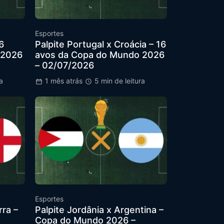
Esportes
6
Palpite Portugal x Croácia – 16
 2026
avos da Copa do Mundo 2026
– 02/07/2026
a
1 mês atrás
5 min de leitura
Esportes
rra –
Palpite Jordânia x Argentina –
Copa do Mundo 2026 –